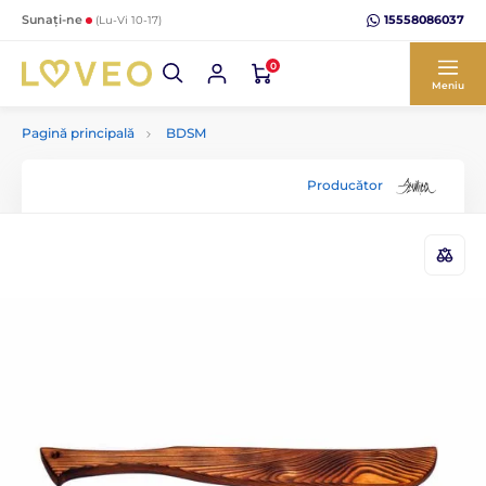
15558086037
Sunați-ne
(Lu-Vi 10-17)
0
Meniu
Pagină principală
BDSM
Producător