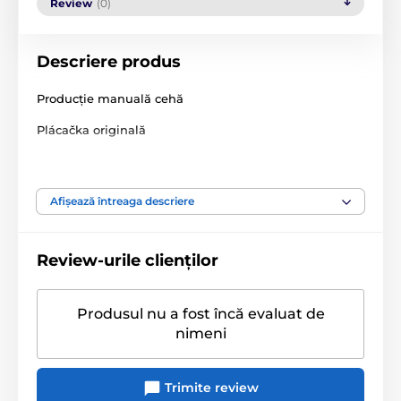
Review
(0)
Descriere produs
Producție manuală cehă
Plácačka originală
Fabricată din lemn de frasin
Tratată cu ulei natural Bankirai
Afișează întreaga descriere
Decorată prin metoda Sugi ban
Potrivită pentru începători și avansați
Review-urile clienților
Produsul este inclus în categoria
Produsul nu a fost încă evaluat de
nimeni
Sex dur
Pălmuire
BDSM
Accesorii BDSM
Biciuiri și mustrări
Trimite review