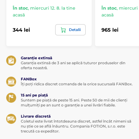
În stoc
,
miercuri 12. 8. la tine
În stoc
,
miercuri 1
acasă
acasă
344 lei
965 lei
Detalii
Garanție extinsă
Garanția extinsă de 3 ani se aplică tuturor produselor din
oferta noastră.
FANBox
Îți poți ridica discret comanda de la orice sucursală FANBox.
15 ani pe piață
Suntem pe piață de peste 15 ani. Peste 50 de mii de clienți
mulțumiți pe an sunt o garanție a unei livrări fiabile.
Livrare discretă
Coletul este livrat întotdeauna discret, astfel încât nimeni să
nu știe ce se află înăuntru. Compania FOTION, s.r.o. este
trecută ca expeditor.