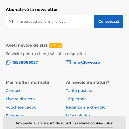
Abonați-vă la newsletter
Introduceți aici e-mailul dvs.
Conectează
Aveți nevoie de sfat
offline
Serviciul pentru clienți vă stă la dispoziție
15558086037
info@loveo.ro
Mai multe informații
Ai nevoie de sfaturi?
Contact
Tarife poștale
Livrare discretă
Târg erotic
Vouchere cadou
Recenzii ale clienților
Plângere
Mărci oferite
Am peste 18 ani și sunt de acord cu
setarea
cookie-urilor.
Despre noi
Termeni și condiții