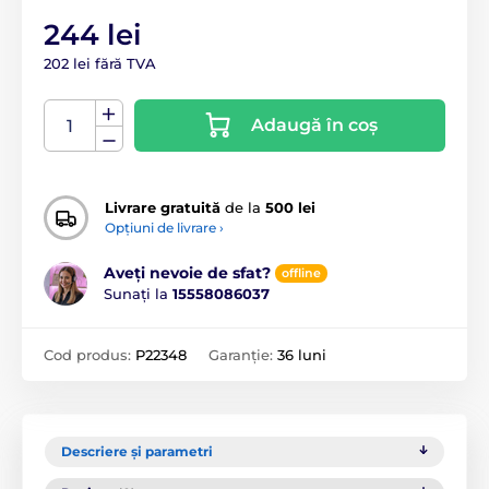
244 lei
202 lei fără TVA
Adaugă în coș
Livrare gratuită
de la
500 lei
Opțiuni de livrare ›
Aveți nevoie de sfat?
offline
Sunați la
15558086037
Cod produs:
P22348
Garanție:
36 luni
Descriere și parametri