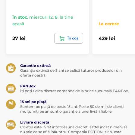
În stoc
,
miercuri 12. 8. la tine
acasă
La cerere
27 lei
429 lei
În coș
Garanție extinsă
Garanția extinsă de 3 ani se aplică tuturor produselor din
oferta noastră.
FANBox
Îți poți ridica discret comanda de la orice sucursală FANBox.
15 ani pe piață
Suntem pe piață de peste 15 ani. Peste 50 de mii de clienți
mulțumiți pe an sunt o garanție a unei livrări fiabile.
Livrare discretă
Coletul este livrat întotdeauna discret, astfel încât nimeni să
nu știe ce se află înăuntru. Compania FOTION, s.r.o. este