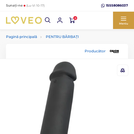
15558086037
Sunați-ne
(Lu-Vi 10-17)
0
Meniu
Pagină principală
PENTRU BĂRBAȚI
Producător