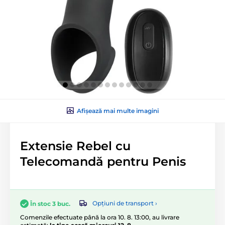
Afișează mai multe imagini
Extensie Rebel cu
Telecomandă pentru Penis
Opțiuni de transport ›
În stoc 3 buc.
Comenzile efectuate până la ora 10. 8. 13:00, au livrare