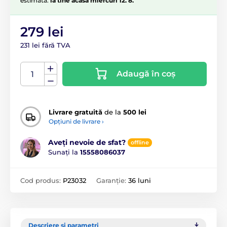
estimată:
la tine acasă miercuri 12. 8.
279 lei
231 lei fără TVA
Adaugă în coș
Livrare gratuită
de la
500 lei
Opțiuni de livrare ›
Aveți nevoie de sfat?
offline
Sunați la
15558086037
Cod produs:
P23032
Garanție:
36 luni
Descriere și parametri