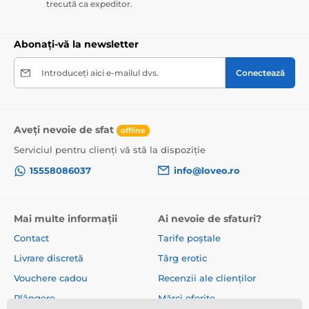
trecută ca expeditor.
Abonați-vă la newsletter
Introduceți aici e-mailul dvs.
Conectează
Aveți nevoie de sfat
offline
Serviciul pentru clienți vă stă la dispoziție
15558086037
info@loveo.ro
Mai multe informații
Ai nevoie de sfaturi?
Contact
Tarife poștale
Livrare discretă
Târg erotic
Vouchere cadou
Recenzii ale clienților
Plângere
Mărci oferite