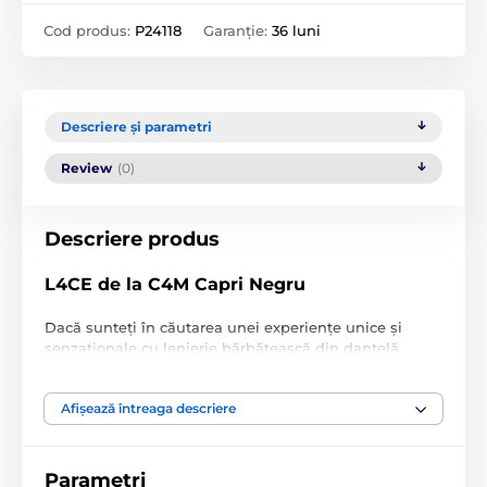
Cod produs:
P24118
Garanție:
36 luni
Descriere și parametri
Review
(0)
Descriere produs
L4CE de la C4M Capri Negru
Dacă sunteți în căutarea unei experiențe unice și
senzaționale cu lenjerie bărbătească din dantelă
originală, nu căutați mai departe decât L4CE Capri
Negru de la
CUT4MEN
.
Afișează întreaga descriere
Această piesă extraordinară de lenjerie bărbătească
este concepută nu doar pentru a oferi confort
excepțional, ci și pentru a fi o expresie îndrăzneață a
Parametri