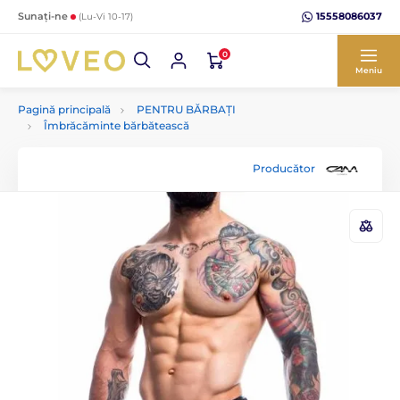
15558086037
Sunați-ne
(Lu-Vi 10-17)
0
Meniu
Pagină principală
PENTRU BĂRBAȚI
Îmbrăcăminte bărbătească
Producător