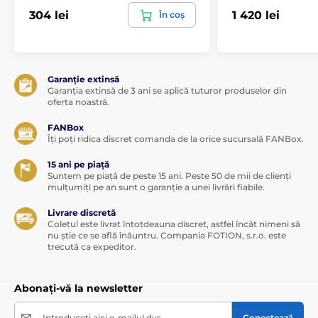
Produsul este inclus în categoria
304 lei
1 420 lei
În coș
Îmbrăcăminte bărbătească
Pentru homosexuali
Garanție extinsă
Îmbrăcăminte BDSM
Garanția extinsă de 3 ani se aplică tuturor produselor din
oferta noastră.
Pánské BDSM oblečení
FANBox
Îți poți ridica discret comanda de la orice sucursală FANBox.
15 ani pe piață
Suntem pe piață de peste 15 ani. Peste 50 de mii de clienți
mulțumiți pe an sunt o garanție a unei livrări fiabile.
Livrare discretă
Coletul este livrat întotdeauna discret, astfel încât nimeni să
nu știe ce se află înăuntru. Compania FOTION, s.r.o. este
trecută ca expeditor.
Abonați-vă la newsletter
Introduceți aici e-mailul dvs.
Conectează