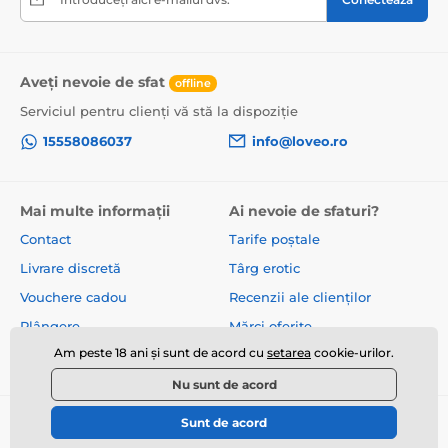
Aveți nevoie de sfat
offline
Serviciul pentru clienți vă stă la dispoziție
15558086037
info@loveo.ro
Mai multe informații
Ai nevoie de sfaturi?
Contact
Tarife poștale
Livrare discretă
Târg erotic
Vouchere cadou
Recenzii ale clienților
Plângere
Mărci oferite
Am peste 18 ani și sunt de acord cu
setarea
cookie-urilor.
Despre noi
Termeni și condiții
Nu sunt de acord
Sunt de acord
© 2026 www.loveo.ro ⦁ E-shop creat de
SIMPLIA.cz