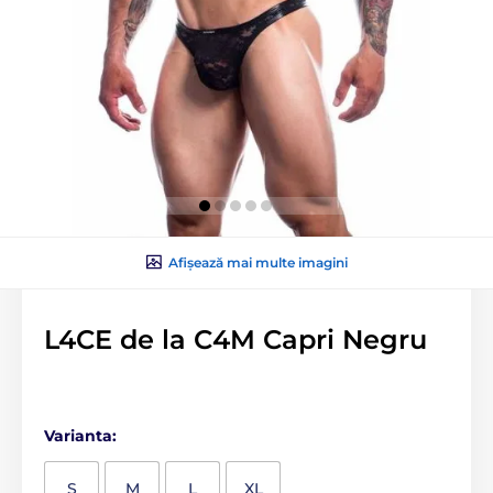
Afișează mai multe imagini
L4CE de la C4M Capri Negru
Varianta:
S
M
L
XL