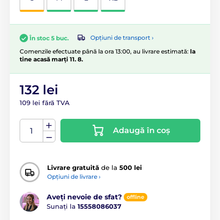
Opțiuni de transport ›
În stoc 5 buc.
Comenzile efectuate până la ora 13:00, au livrare estimată:
la
tine acasă marți 11. 8.
132 lei
109 lei fără TVA
Adaugă în coș
Livrare gratuită
de la
500 lei
Opțiuni de livrare ›
Aveți nevoie de sfat?
offline
Sunați la
15558086037