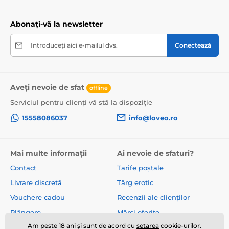
Abonați-vă la newsletter
Introduceți aici e-mailul dvs.
Conectează
Aveți nevoie de sfat
offline
Serviciul pentru clienți vă stă la dispoziție
15558086037
info@loveo.ro
Mai multe informații
Ai nevoie de sfaturi?
Contact
Tarife poștale
Livrare discretă
Târg erotic
Vouchere cadou
Recenzii ale clienților
Plângere
Mărci oferite
Am peste 18 ani și sunt de acord cu
setarea
cookie-urilor.
Despre noi
Termeni și condiții