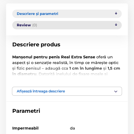
Descriere și parametri
Review
(0)
Descriere produs
Manșonul pentru penis Real Extra Sense
oferă un
aspect și o senzație realistă, în timp ce mărește optic
și fizic penisul – adaugă cca
1 cm în lungime
și
1,5 cm
în diametru
. Datorită inelului de fixare moale și
adaptabil, manșonul rămâne sigur pe loc.
Textura exterioară imită pielea reală, în timp ce inelele
Afișează întreaga descriere
interioare stimulează atât utilizatorul, cât și partenerul
la fiecare mișcare. Ideal pentru revitalizarea vieții
sexuale de cuplu sau pentru momentele de plăcere
Parametri
individuală.
Impermeabil
da
Material: