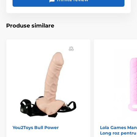
Aplicați lubrifiant în interiorul manșonului (pe
structura internă).
Așezați manșonul pe penis sau pe o jucărie erotică
Produse similare
și fixați-l cu ajutorul inelului în jurul scrotului.
Bucurați-vă de stimularea oferită de designul dublu.
După utilizare, clătiți cu apă caldă și săpun.
Uscați și aplicați pudră specială pentru jucării
erotice. Păstrați în ambalajul original.
Produsul este inclus în categoria
Masturbatoare clasice
Manșoane pentru penis
Mărirea penisului
You2Toys Bull Power
Lola Games Ma
Long roz pentru