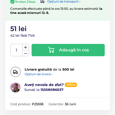
Opțiuni de transport ›
În stoc 3 buc.
Comenzile efectuate până la ora 13:00, au livrare estimată:
la
tine acasă miercuri 12. 8.
51 lei
42 lei fără TVA
Adaugă în coș
Livrare gratuită
de la
500 lei
Opțiuni de livrare ›
Aveți nevoie de sfat?
offline
Sunați la
15558086037
Cod produs:
P25558
Garanție:
36 luni