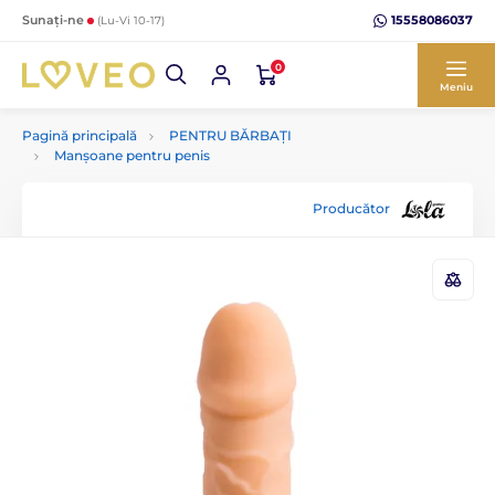
15558086037
Sunați-ne
(Lu-Vi 10-17)
0
Meniu
Pagină principală
PENTRU BĂRBAȚI
Manșoane pentru penis
Producător