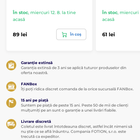
În stoc
,
miercuri 12. 8. la tine
În stoc
,
miercuri 1
acasă
acasă
89 lei
61 lei
În coș
Garanție extinsă
Garanția extinsă de 3 ani se aplică tuturor produselor din
oferta noastră.
FANBox
Îți poți ridica discret comanda de la orice sucursală FANBox.
15 ani pe piață
Suntem pe piață de peste 15 ani. Peste 50 de mii de clienți
mulțumiți pe an sunt o garanție a unei livrări fiabile.
Livrare discretă
Coletul este livrat întotdeauna discret, astfel încât nimeni să
nu știe ce se află înăuntru. Compania FOTION, s.r.o. este
trecută ca expeditor.