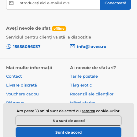
Introduceți aici e-mailul dvs.
Conectează
Aveți nevoie de sfat
offline
Serviciul pentru clienți vă stă la dispoziție
15558086037
info@loveo.ro
Mai multe informații
Ai nevoie de sfaturi?
Contact
Tarife poștale
Livrare discretă
Târg erotic
Vouchere cadou
Recenzii ale clienților
Plângere
Mărci oferite
Am peste 18 ani și sunt de acord cu
setarea
cookie-urilor.
Despre noi
Termeni și condiții
Nu sunt de acord
Sunt de acord
© 2026 www.loveo.ro ⦁ E-shop creat de
SIMPLIA.cz