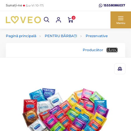
15558086037
Sunați-ne
(Lu-Vi 10-17)
0
Meniu
Pagină principală
PENTRU BĂRBAȚI
Prezervative
Producător