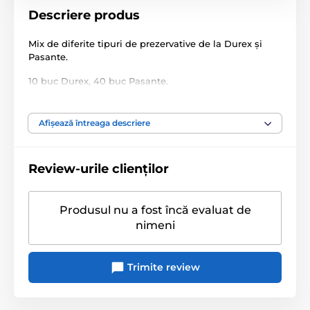
Descriere produs
Mix de diferite tipuri de prezervative de la Durex și
Pasante.
10 buc Durex, 40 buc Pasante.
Afișează întreaga descriere
Atenție: Imaginea este doar ilustrativă.
Review-urile clienților
Produsul este inclus în categoria
Prezervative
Produsul nu a fost încă evaluat de
nimeni
Pachete promoționale pentru prezervative
Trimite review