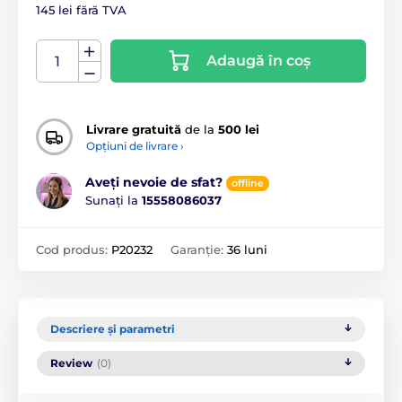
145 lei fără TVA
Adaugă în coș
Livrare gratuită
de la
500 lei
Opțiuni de livrare ›
Aveți nevoie de sfat?
offline
Sunați la
15558086037
Cod produs:
P20232
Garanție:
36 luni
Descriere și parametri
Review
(0)