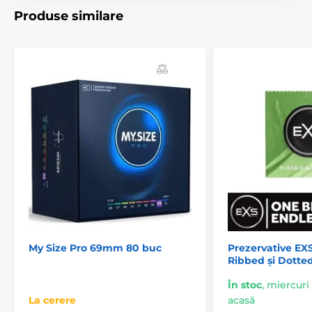
Produse similare
My Size Pro 69mm 80 buc
Prezervative EX
Ribbed și Dotted
În stoc
,
miercuri 1
La cerere
acasă