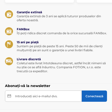
Garanție extinsă
Garanția extinsă de 3 ani se aplică tuturor produselor din
oferta noastră.
FANBox
Îți poți ridica discret comanda de la orice sucursală FANBox.
15 ani pe piață
Suntem pe piață de peste 15 ani. Peste 50 de mii de clienți
mulțumiți pe an sunt o garanție a unei livrări fiabile.
Livrare discretă
Coletul este livrat întotdeauna discret, astfel încât nimeni să
nu știe ce se află înăuntru. Compania FOTION, s.r.o. este
trecută ca expeditor.
Abonați-vă la newsletter
Introduceți aici e-mailul dvs.
Conectează