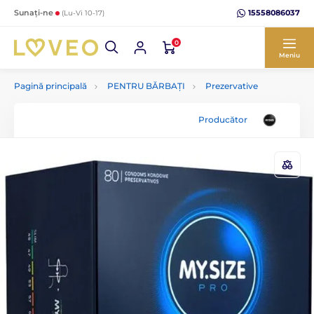
15558086037
Sunați-ne
(Lu-Vi 10-17)
0
Meniu
Pagină principală
PENTRU BĂRBAȚI
Prezervative
Producător