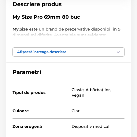
Descriere produs
My Size Pro 69mm 80 buc
My.Size
este un brand de prezervative disponibil în 9
dimensiuni diferite. Avantajele sunt evidente:
siguranță sporită și mai multe senzații în timpul
actului sexual. Prezervativele My.Size asigură o
Afișează întreaga descriere
potrivire optimă și confort prin prevenirea mișcării
neplăcute a prezervativului, oferind protecție
împotriva sarcinii nedorite și a bolilor cu transmitere
sexuală.
Parametri
Dimensiunea
Pentru circumferința
prezervativului
penisului
Clasic
,
A bărbaţilor
,
Tipul de produs
Vegan
69 mm
14 - 15 cm
Culoare
Clar
De ce să alegi 69 mm 80 buc de la My Size:
Zona erogenă
Dispozitiv medical
Prezervative personalizate
Transparente, lubrifiate