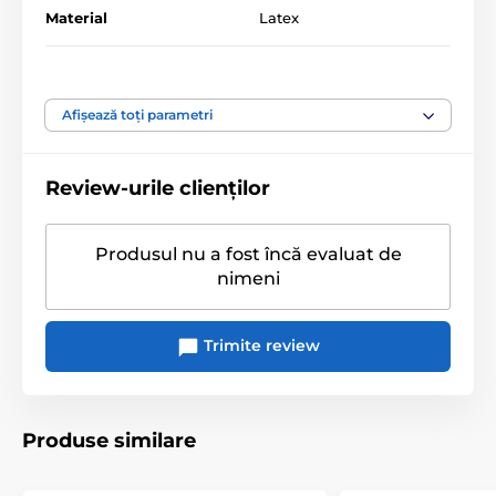
Material
Latex
Extrem de subțiri pentru o senzație intimă
Ușor de pus
Lungime
22.3 cm
Vegan
Afișează toți parametri
Produsul este inclus în categoria
Review-urile clienților
Prezervative
Prezervative XXL
Mărimea mea
Produsul nu a fost încă evaluat de
nimeni
Trimite review
Produse similare