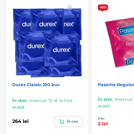
-10%
Durex Classic 100 buc
Pasante Regular
În stoc
,
miercuri 1
În stoc
,
miercuri 12. 8. la tine
acasă
acasă
2 lei
264 lei
În coș
2 lei