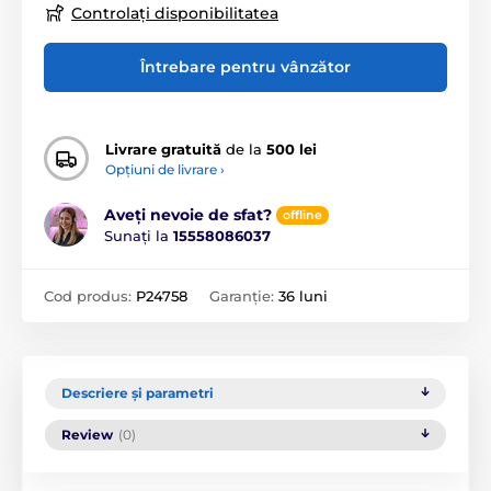
Controlați disponibilitatea
Întrebare pentru vânzător
Livrare gratuită
de la
500 lei
Opțiuni de livrare ›
Aveți nevoie de sfat?
offline
Sunați la
15558086037
Cod produs:
P24758
Garanție:
36 luni
Descriere și parametri
Review
(0)