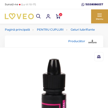
15558086037
Sunați-ne
(Lu-Vi 10-17)
0
Meniu
Pagină principală
PENTRU CUPLURI
Geluri lubrifiante
Producător