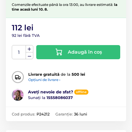
Comenzile efectuate până la ora 13:00, au livrare estimată:
la
tine acasă luni 10. 8.
112 lei
92 lei fără TVA
Adaugă în coș
Livrare gratuită
de la
500 lei
Opțiuni de livrare ›
Aveți nevoie de sfat?
offline
Sunați la
15558086037
Cod produs:
P24212
Garanție:
36 luni