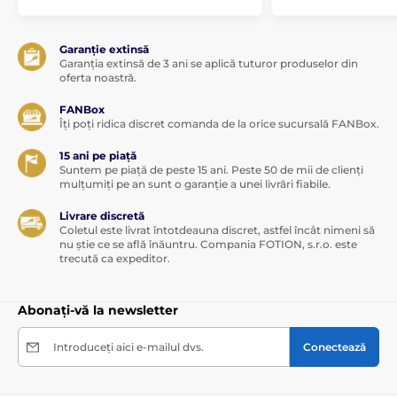
Garanție extinsă
Garanția extinsă de 3 ani se aplică tuturor produselor din
oferta noastră.
FANBox
Îți poți ridica discret comanda de la orice sucursală FANBox.
15 ani pe piață
Suntem pe piață de peste 15 ani. Peste 50 de mii de clienți
mulțumiți pe an sunt o garanție a unei livrări fiabile.
Livrare discretă
Coletul este livrat întotdeauna discret, astfel încât nimeni să
nu știe ce se află înăuntru. Compania FOTION, s.r.o. este
trecută ca expeditor.
Abonați-vă la newsletter
Introduceți aici e-mailul dvs.
Conectează