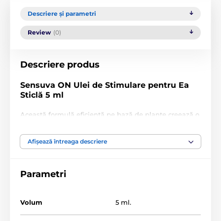
Descriere și parametri
Review
(0)
Descriere produs
Sensuva ON Ulei de Stimulare pentru Ea
Sticlă 5 ml
Această formulă eficientă pe bază de plante creează o
senzație unică de încălzire și vibrație care trezește
terminațiile nervoase și crește fluxul sanguin!
Afișează întreaga descriere
De ce să alegi ON Ulei de Stimulare pentru Ea Sticlă
5 ml de la Sensuva:
Parametri
Este cea mai puternică formulă disponibilă pe piață
Creează o senzație unică de vibrație și furnicături pe
clitoris
Volum
5 ml.
Fabricat din ingrediente 100% naturale pe bază de