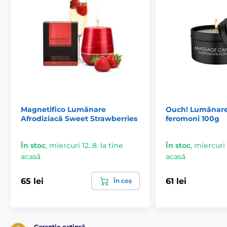
Magnetifico Lumânare
Ouch! Lumânare
Afrodiziacă Sweet Strawberries
feromoni 100g
În stoc
,
miercuri 12. 8. la tine
În stoc
,
miercuri 1
acasă
acasă
65 lei
61 lei
În coș
Garanție extinsă