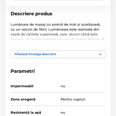
Descriere produs
Lumânare de masaj cu aromă de măr și scorțișoară,
cu un volum de 15ml. Lumânarea este realizată din
ceară de calitate superioară, care, atunci când este
aprinsă, se transformă într-un ulei de masaj delicat, la
temperatura corpului, ideal pentru trezirea atmosferei
erotice și pentru răsfăț.
Afișează întreaga descriere
Produsul este inclus în categoria
Parametri
Joc senzual
Joc de ceară
Impermeabil
Lumânări de masaj
nu
PicoBong
Zona erogenă
Pentru cupluri
Rezistență la apă
nu