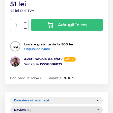
51 lei
42 lei fără TVA
Adaugă în coș
Livrare gratuită
de la
500 lei
Opțiuni de livrare ›
Aveți nevoie de sfat?
offline
Sunați la
15558086037
Cod produs:
P15288
Garanție:
36 luni
Descriere și parametri
Review
(0)