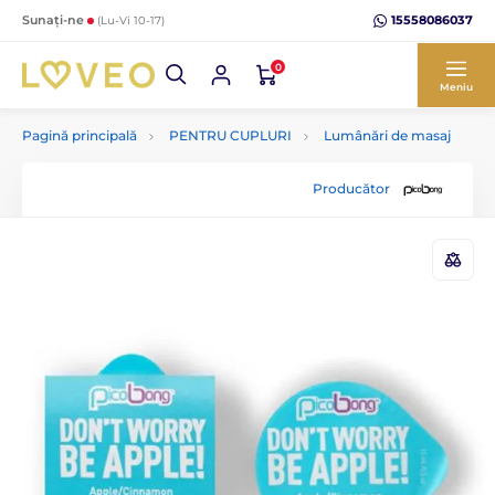
15558086037
Sunați-ne
(Lu-Vi 10-17)
0
Meniu
Pagină principală
PENTRU CUPLURI
Lumânări de masaj
Producător