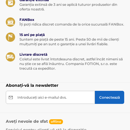
Garanția extinsă de 3 ani se aplică tuturor produselor din
oferta noastră.
FANBox
Îți poți ridica discret comanda de la orice sucursală FANBox.
15 ani pe piață
Suntem pe piață de peste 15 ani. Peste 50 de mii de clienți
mulțumiți pe an sunt o garanție a unei livrări fiabile.
Livrare discretă
Coletul este livrat întotdeauna discret, astfel încât nimeni să
nu știe ce se află înăuntru. Compania FOTION, s.r.o. este
trecută ca expeditor.
Abonați-vă la newsletter
Introduceți aici e-mailul dvs.
Conectează
Aveți nevoie de sfat
offline
Serviciul pentru clienți vă stă la dispoziție