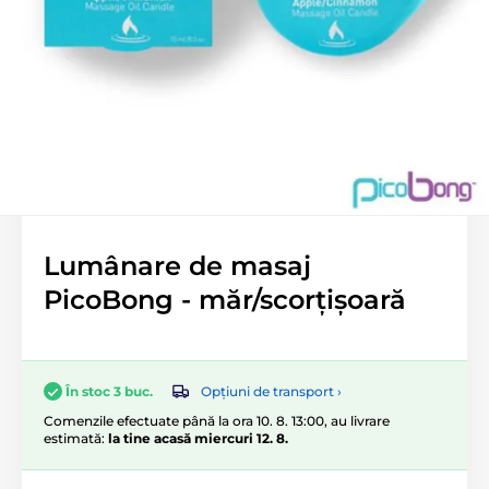
Lumânare de masaj
PicoBong - măr/scorțișoară
Opțiuni de transport ›
În stoc 3 buc.
Comenzile efectuate până la ora 10. 8. 13:00, au livrare
estimată:
la tine acasă miercuri 12. 8.