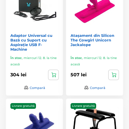
Adaptor Universal cu
Atașament din Silicon
Bază cu Suport cu
The Cowgirl Unicorn
Aspirație USB F-
Jackalope
Machine
În stoc
,
miercuri 12. 8. la tine
În stoc
,
miercuri 12. 8. la tine
acasă
acasă
304 lei
507 lei
Compară
Compară
Livrare gratuită
Livrare gratuită