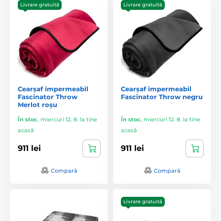
Livrare gratuită
Livrare gratuită
Cearșaf impermeabil
Cearșaf impermeabil
Fascinator Throw
Fascinator Throw negru
Merlot roșu
În stoc
,
miercuri 12. 8. la tine
În stoc
,
miercuri 12. 8. la tine
acasă
acasă
911 lei
911 lei
Compară
Compară
Livrare gratuită