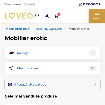
15558086037
Sunați-ne
(Lu-Vi 10-17)
0
Meniu
Pagină principală
PENTRU CUPLURI
Mobilier erotic
Mobilier erotic
Râșnițe
16
Mașini de sex
56
Afișează alte categorii
Cele mai vândute produse