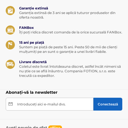
Garanție extinsă
Garanția extinsă de 3 ani se aplică tuturor produselor din
oferta noastră.
FANBox
Îți poți ridica discret comanda de la orice sucursală FANBox.
15 ani pe piață
Suntem pe piață de peste 15 ani. Peste 50 de mii de clienți
mulțumiți pe an sunt o garanție a unei livrări fiabile.
Livrare discretă
Coletul este livrat întotdeauna discret, astfel încât nimeni să
nu știe ce se află înăuntru. Compania FOTION, s.r.o. este
trecută ca expeditor.
Abonați-vă la newsletter
Introduceți aici e-mailul dvs.
Conectează
Aveți nevoie de sfat
offline