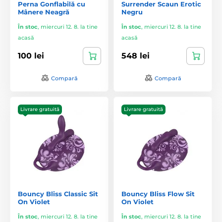
Perna Gonflabilă cu
Surrender Scaun Erotic
Mânere Neagră
Negru
În stoc
,
miercuri 12. 8. la tine
În stoc
,
miercuri 12. 8. la tine
acasă
acasă
100 lei
548 lei
Compară
Compară
Livrare gratuită
Livrare gratuită
Bouncy Bliss Classic Sit
Bouncy Bliss Flow Sit
On Violet
On Violet
În stoc
,
miercuri 12. 8. la tine
În stoc
,
miercuri 12. 8. la tine