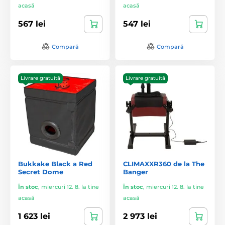
acasă
acasă
567 lei
547 lei
Compară
Compară
Livrare gratuită
Livrare gratuită
Bukkake Black a Red
CLIMAXXR360 de la The
Secret Dome
Banger
În stoc
,
miercuri 12. 8. la tine
În stoc
,
miercuri 12. 8. la tine
acasă
acasă
1 623 lei
2 973 lei