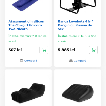
Atașament din silicon
Banca Lovebotz 4 în 1
The Cowgirl Unicorn
Bangin cu Mașină de
Two-Nicorn
Sex
În stoc
,
miercuri 12. 8. la tine
În stoc
,
miercuri 12. 8. la tine
acasă
acasă
507 lei
5 885 lei
Compară
Compară