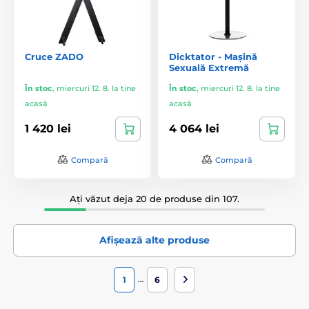
Cruce ZADO
Dicktator - Mașină
Sexuală Extremă
În stoc
,
miercuri 12. 8. la tine
În stoc
,
miercuri 12. 8. la tine
acasă
acasă
1 420 lei
4 064 lei
Compară
Compară
Ați văzut deja 20 de produse din 107.
Afișează alte produse
…
1
6