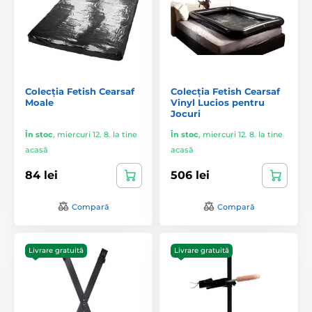
Colecția Fetish Cearsaf
Colecția Fetish Cearsaf
Moale
Vinyl Lucios pentru
Jocuri
În stoc
,
miercuri 12. 8. la tine
În stoc
,
miercuri 12. 8. la tine
acasă
acasă
84 lei
506 lei
Compară
Compară
Livrare gratuită
Livrare gratuită