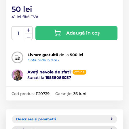
50 lei
41 lei fără TVA
Adaugă în coș
Livrare gratuită
de la
500 lei
Opțiuni de livrare ›
Aveți nevoie de sfat?
offline
Sunați la
15558086037
Cod produs:
P20739
Garanție:
36 luni
Descriere și parametri