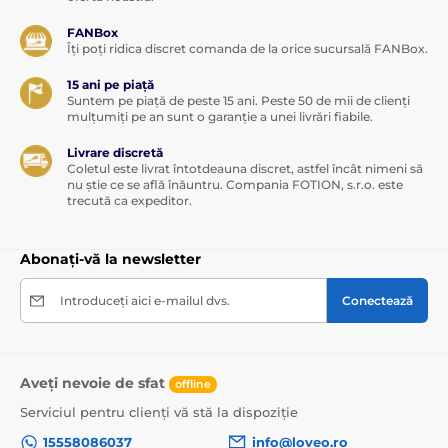
FANBox
Îți poți ridica discret comanda de la orice sucursală FANBox.
15 ani pe piață
Suntem pe piață de peste 15 ani. Peste 50 de mii de clienți
mulțumiți pe an sunt o garanție a unei livrări fiabile.
Livrare discretă
Coletul este livrat întotdeauna discret, astfel încât nimeni să
nu știe ce se află înăuntru. Compania FOTION, s.r.o. este
trecută ca expeditor.
Abonați-vă la newsletter
Introduceți aici e-mailul dvs.
Conectează
Aveți nevoie de sfat
offline
Serviciul pentru clienți vă stă la dispoziție
15558086037
info@loveo.ro