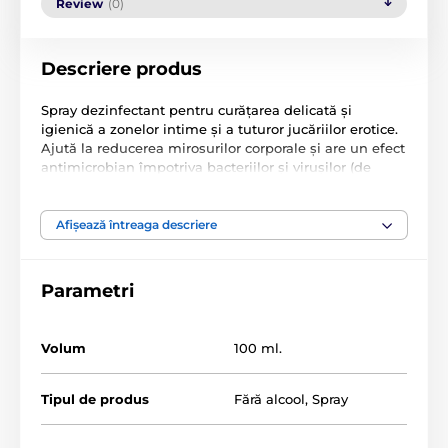
Review
(0)
Descriere produs
Spray dezinfectant pentru curățarea delicată și
igienică a zonelor intime și a tuturor jucăriilor erotice.
Ajută la reducerea mirosurilor corporale și are un efect
antimicrobian împotriva bacteriilor și virușilor (de
exemplu, Hepatita B și HIV).
Este potrivit pentru pielea sensibilă sau mucoase.
Afișează întreaga descriere
Testat dermatologic, fără parfum.
Parametri
Produsul este inclus în categoria
Volum
100 ml.
Igiena intimă pentru femei
Tipul de produs
Fără alcool
,
Spray
Nevoi de igienă