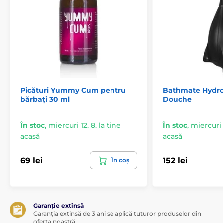
Picături Yummy Cum pentru
Bathmate Hydro
bărbați 30 ml
Douche
În stoc
,
miercuri 12. 8. la tine
În stoc
,
miercuri 1
acasă
acasă
69 lei
152 lei
În coș
Garanție extinsă
Garanția extinsă de 3 ani se aplică tuturor produselor din
oferta noastră.