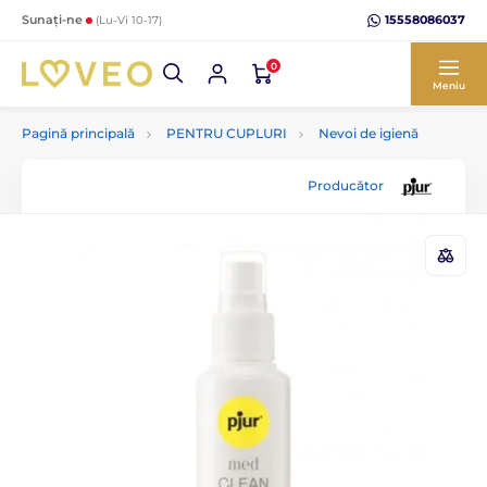
15558086037
Sunați-ne
(Lu-Vi 10-17)
0
Meniu
Pagină principală
PENTRU CUPLURI
Nevoi de igienă
Producător