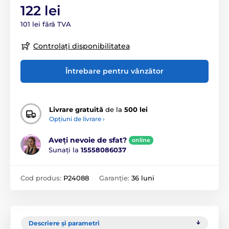
122 lei
101 lei fără TVA
Controlați disponibilitatea
Întrebare pentru vânzător
Livrare gratuită
de la
500 lei
Opțiuni de livrare ›
Aveți nevoie de sfat?
online
Sunați la
15558086037
Cod produs:
P24088
Garanție:
36 luni
Descriere și parametri