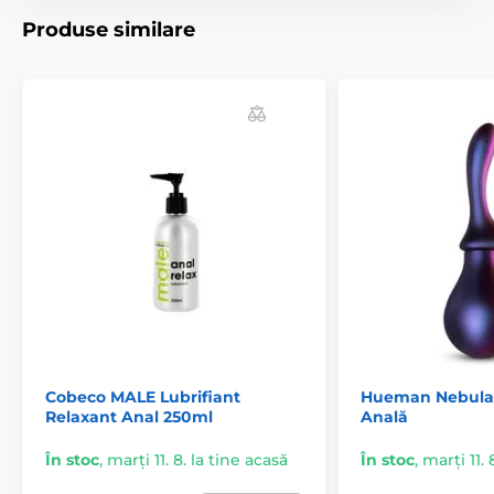
Produse similare
Cobeco MALE Lubrifiant
Hueman Nebula 
Relaxant Anal 250ml
Anală
În stoc
,
marți 11. 8. la tine acasă
În stoc
,
marți 11. 