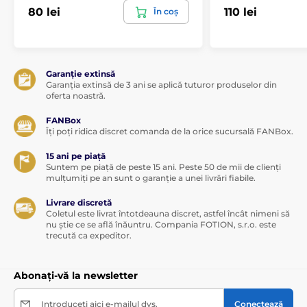
80 lei
110 lei
În coș
Garanție extinsă
Garanția extinsă de 3 ani se aplică tuturor produselor din
oferta noastră.
FANBox
Îți poți ridica discret comanda de la orice sucursală FANBox.
15 ani pe piață
Suntem pe piață de peste 15 ani. Peste 50 de mii de clienți
mulțumiți pe an sunt o garanție a unei livrări fiabile.
Livrare discretă
Coletul este livrat întotdeauna discret, astfel încât nimeni să
nu știe ce se află înăuntru. Compania FOTION, s.r.o. este
trecută ca expeditor.
Abonați-vă la newsletter
Introduceți aici e-mailul dvs.
Conectează