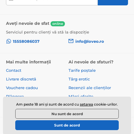
Aveți nevoie de sfat
online
Serviciul pentru clienți vă stă la dispoziție
15558086037
info@loveo.ro
Mai multe informații
Ai nevoie de sfaturi?
Contact
Tarife poștale
Livrare discretă
Târg erotic
Vouchere cadou
Recenzii ale clienților
Plângere
Mărci oferite
Am peste 18 ani și sunt de acord cu
setarea
cookie-urilor.
Despre noi
Termeni și condiții
Nu sunt de acord
Sunt de acord
© 2026 www.loveo.ro ⦁ E-shop creat de
SIMPLIA.cz