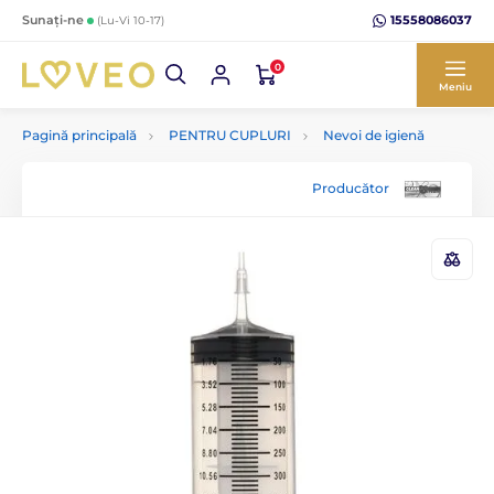
15558086037
Sunați-ne
(Lu-Vi 10-17)
0
Meniu
Pagină principală
PENTRU CUPLURI
Nevoi de igienă
Producător