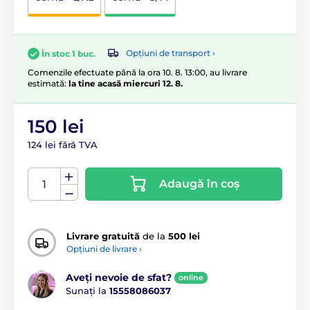
Opțiuni de transport ›
În stoc 1 buc.
Comenzile efectuate până la ora 10. 8. 13:00, au livrare
estimată:
la tine acasă miercuri 12. 8.
150 lei
124 lei fără TVA
Adaugă în coș
Livrare gratuită
de la
500 lei
Opțiuni de livrare ›
Aveți nevoie de sfat?
online
Sunați la
15558086037