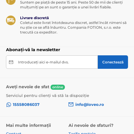
Suntem pe piață de peste 15 ani. Peste 50 de mii de clienți
mulțumiți pe an sunt o garanție a unei livrări fiabile.
Livrare discretă
Coletul este livrat întotdeauna discret, astfel încât nimeni să
nu știe ce se află înăuntru. Compania FOTION, s.r.o. este
trecută ca expeditor.
Abonați-vă la newsletter
Introduceți aici e-mailul dvs.
Conectează
Aveți nevoie de sfat
online
Serviciul pentru clienți vă stă la dispoziție
15558086037
info@loveo.ro
Mai multe informații
Ai nevoie de sfaturi?
Contact
Tarife poștale