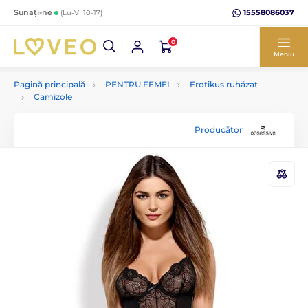
15558086037
Sunați-ne
(Lu-Vi 10-17)
0
Meniu
Pagină principală
PENTRU FEMEI
Erotikus ruházat
Camizole
Producător