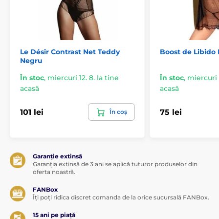
Le Désir Contrast Net Teddy
Boost de Libido
Negru
În stoc
,
miercuri 12. 8. la tine
În stoc
,
miercuri 1
acasă
acasă
101 lei
75 lei
În coș
Garanție extinsă
Garanția extinsă de 3 ani se aplică tuturor produselor din
oferta noastră.
FANBox
Îți poți ridica discret comanda de la orice sucursală FANBox.
15 ani pe piață