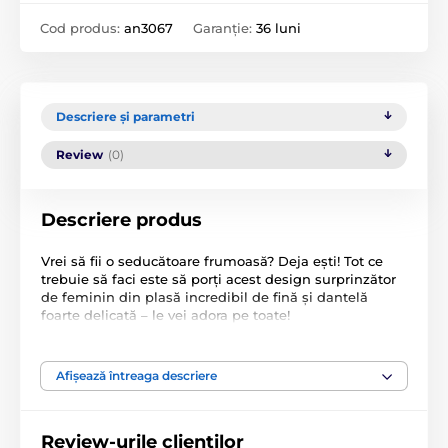
Cod produs:
an3067
Garanție:
36 luni
Descriere și parametri
Review
(0)
Descriere produs
Vrei să fii o seducătoare frumoasă? Deja ești! Tot ce
trebuie să faci este să porți acest design surprinzător
de feminin din plasă incredibil de fină și dantelă
foarte delicată – le vei adora pe toate!
Produsul este inclus în categoria
Afișează întreaga descriere
Camizole
XL
Review-urile clienților