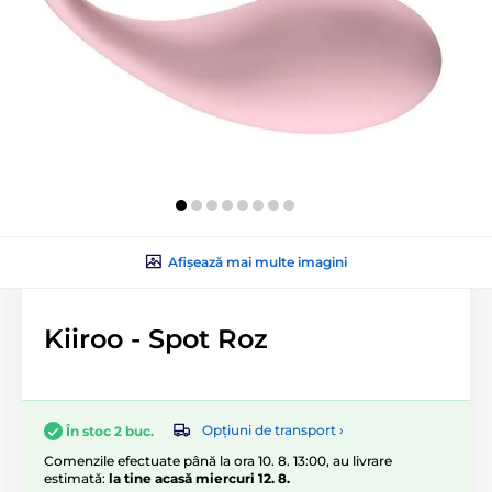
Afișează mai multe imagini
Kiiroo - Spot Roz
Opțiuni de transport ›
În stoc 2 buc.
Comenzile efectuate până la ora 10. 8. 13:00, au livrare
estimată:
la tine acasă miercuri 12. 8.