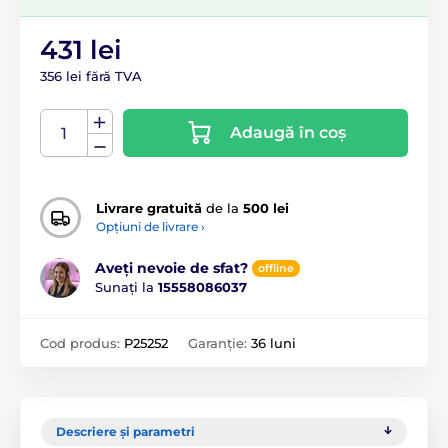
431 lei
356 lei fără TVA
Adaugă în coș
Livrare gratuită
de la
500 lei
Opțiuni de livrare ›
Aveți nevoie de sfat?
offline
Sunați la
15558086037
Cod produs:
P25252
Garanție:
36 luni
Descriere și parametri