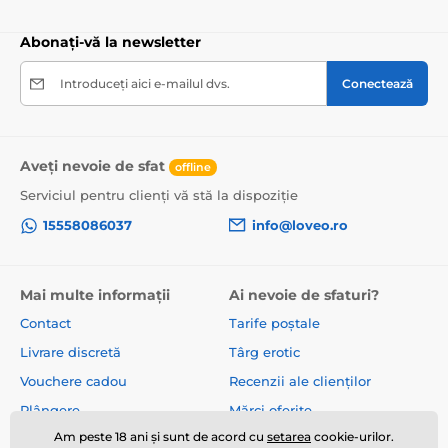
Abonați-vă la newsletter
Introduceți aici e-mailul dvs.
Conectează
Aveți nevoie de sfat
offline
Serviciul pentru clienți vă stă la dispoziție
15558086037
info@loveo.ro
Mai multe informații
Ai nevoie de sfaturi?
Contact
Tarife poștale
Livrare discretă
Târg erotic
Vouchere cadou
Recenzii ale clienților
Plângere
Mărci oferite
Am peste 18 ani și sunt de acord cu
setarea
cookie-urilor.
Despre noi
Termeni și condiții