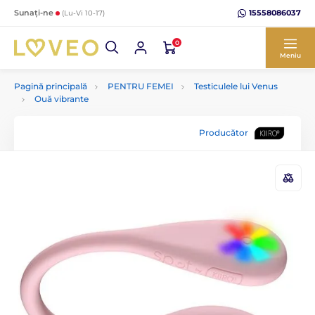
15558086037
Sunați-ne
(Lu-Vi 10-17)
0
Meniu
Pagină principală
PENTRU FEMEI
Testiculele lui Venus
Ouă vibrante
Producător