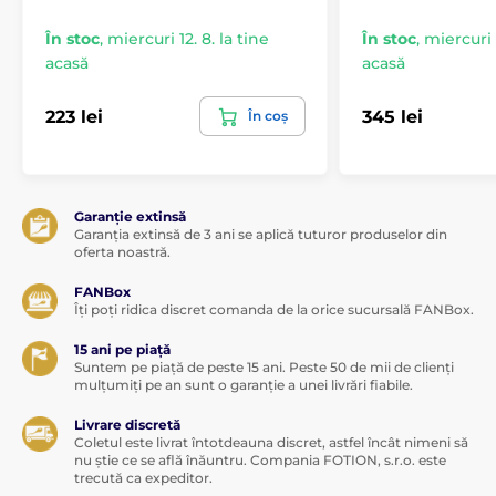
Vibratoare pentru chiloți
Ouă vibrante
În stoc
,
miercuri 12. 8. la tine
În stoc
,
miercuri 1
Bile Venus de lux
Bile inteligente Venus
acasă
acasă
Ajutoare pentru asociere
Sex virtual
223 lei
345 lei
În coș
ŞTIRI
Cadouri pentru femei
Cadouri de lux
Gadgeturi erotice inteligente
Garanție extinsă
Garanția extinsă de 3 ani se aplică tuturor produselor din
oferta noastră.
FANBox
Îți poți ridica discret comanda de la orice sucursală FANBox.
15 ani pe piață
Suntem pe piață de peste 15 ani. Peste 50 de mii de clienți
mulțumiți pe an sunt o garanție a unei livrări fiabile.
Livrare discretă
Coletul este livrat întotdeauna discret, astfel încât nimeni să
nu știe ce se află înăuntru. Compania FOTION, s.r.o. este
trecută ca expeditor.