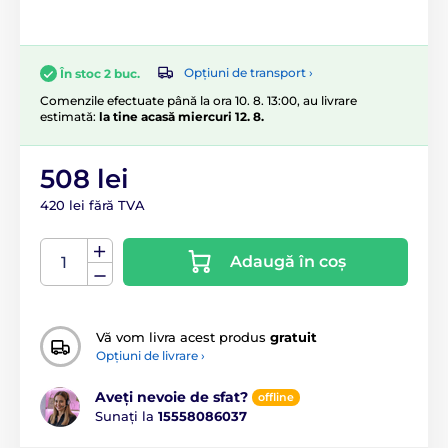
Opțiuni de transport ›
În stoc 2 buc.
Comenzile efectuate până la ora 10. 8. 13:00, au livrare
estimată:
la tine acasă miercuri 12. 8.
508 lei
420 lei fără TVA
Adaugă în coș
Vă vom livra acest produs
gratuit
Opțiuni de livrare ›
Aveți nevoie de sfat?
offline
Sunați la
15558086037