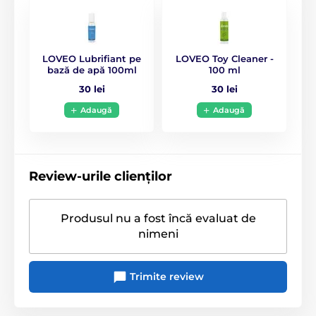
reîncărcabil prin USB
Alimentare electrică
Din rețea
impermeabil - IPX7
Tip baterie
Baterie reîncărcabilă
LOVEO Lubrifiant pe
LOVEO Toy Cleaner -
bază de apă 100ml
100 ml
Include o baterie reîncărcabilă litiu-ion.
Material
ABS/Silicon
30 lei
30 lei
Când este complet încărcat cu cablul USB inclus, oferă
60 de minute de utilizare intensă.
Adaugă
Adaugă
Diametru
3.3 cm
Timpul de încărcare este de aproximativ 120 de
minute.
Rezistență la apă
da
Utilizați-l doar cu lubrifianți pe bază de apă.
Review-urile clienților
Lungime
24.9 cm
Produsul nu a fost încă evaluat de
nimeni
Trimite review