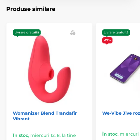
Produse similare
Produsul este inclus în categoria
Livrare gratuită
Livrare gratuită
-17%
Vibratoare pentru punctul G
Vibratoare de lux
Vibratoare multifuncționale
Vibratoare clitorale
Womanizer Blend Trandafir
We-Vibe Jive roz
Vibrant
În stoc
,
miercuri 1
În stoc
,
miercuri 12. 8. la tine