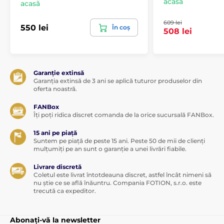
acasă
acasă
609 lei
550 lei
În coș
508 lei
Garanție extinsă
Garanția extinsă de 3 ani se aplică tuturor produselor din
oferta noastră.
FANBox
Îți poți ridica discret comanda de la orice sucursală FANBox.
15 ani pe piață
Suntem pe piață de peste 15 ani. Peste 50 de mii de clienți
mulțumiți pe an sunt o garanție a unei livrări fiabile.
Livrare discretă
Coletul este livrat întotdeauna discret, astfel încât nimeni să
nu știe ce se află înăuntru. Compania FOTION, s.r.o. este
trecută ca expeditor.
Abonați-vă la newsletter