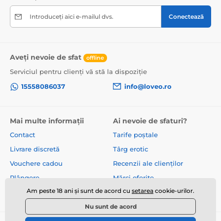
Introduceți aici e-mailul dvs.
Conectează
Aveți nevoie de sfat
offline
Serviciul pentru clienți vă stă la dispoziție
15558086037
info@loveo.ro
Mai multe informații
Ai nevoie de sfaturi?
Contact
Tarife poștale
Livrare discretă
Târg erotic
Vouchere cadou
Recenzii ale clienților
Plângere
Mărci oferite
Am peste 18 ani și sunt de acord cu
setarea
cookie-urilor.
Despre noi
Termeni și condiții
Nu sunt de acord