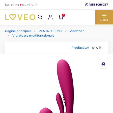
15558086037
Sunați-ne
(Lu-Vi 10-17)
0
Meniu
Pagină principală
PENTRU FEMEI
Vibratoar
Vibratoare multifuncționale
Producător