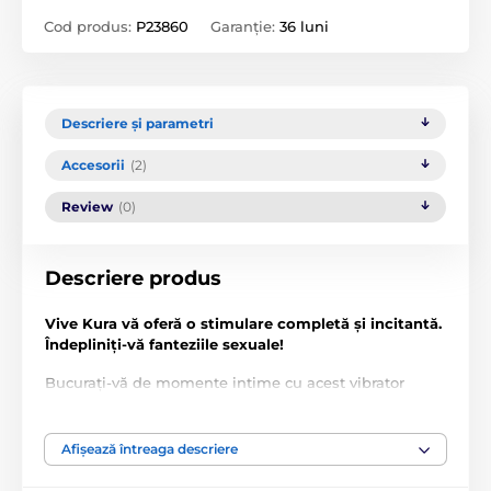
Cod produs:
P23860
Garanție:
36 luni
Descriere și parametri
Accesorii
(2)
Review
(0)
Descriere produs
Vive Kura vă oferă o stimulare completă și incitantă.
Îndepliniți-vă fanteziile sexuale!
Bucurați-vă de momente intime cu acest vibrator
luxos, dotat cu trei motoare F1 de generație nouă și 10
funcții avansate. Aceste 3 motoare pot fi controlate
independent.
Afișează întreaga descriere
Două motoare sunt poziționate în corpul vibratorului