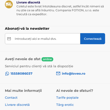
Livrare discretă
Coletul este livrat întotdeauna discret, astfel încât nimeni să
nu știe ce se află înăuntru. Compania FOTION, s.r.o. este
trecută ca expeditor.
Abonați-vă la newsletter
Introduceți aici e-mailul dvs.
Conectează
Aveți nevoie de sfat
online
Serviciul pentru clienți vă stă la dispoziție
15558086037
info@loveo.ro
Mai multe informații
Ai nevoie de sfaturi?
Contact
Tarife poștale
Livrare discretă
Târg erotic