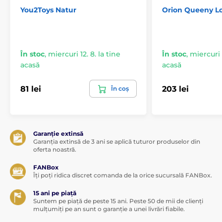
You2Toys Natur
Orion Queeny Lo
În stoc
,
miercuri 12. 8. la tine
În stoc
,
miercuri 1
acasă
acasă
81 lei
203 lei
În coș
Garanție extinsă
Garanția extinsă de 3 ani se aplică tuturor produselor din
oferta noastră.
FANBox
Îți poți ridica discret comanda de la orice sucursală FANBox.
15 ani pe piață
Suntem pe piață de peste 15 ani. Peste 50 de mii de clienți
mulțumiți pe an sunt o garanție a unei livrări fiabile.