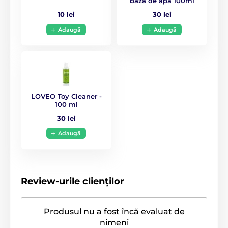
bază de apă 100ml
10 lei
30 lei
Material
Piele naturală
Adaugă
Adaugă
Rezistență la apă
da
Lungime
20 cm
LOVEO Toy Cleaner -
100 ml
30 lei
Adaugă
Review-urile clienților
Produsul nu a fost încă evaluat de
nimeni