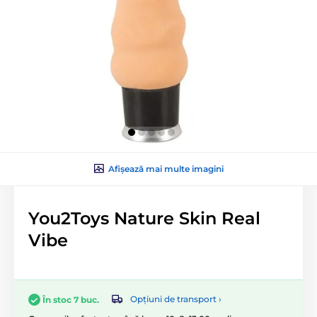
Afișează mai multe imagini
You2Toys Nature Skin Real
Vibe
Opțiuni de transport ›
În stoc 7 buc.