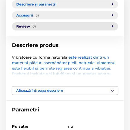
Descriere și parametri
Accesorii
(3)
Review
(0)
Descriere produs
Vibratoare cu formă naturală
este realizat dintr-un
material plăcut, asemănător pielii naturale. Vibratorul
este flexibil și permite reglarea continuă a vibrației.
Pachetul include gel lubrifiant și un produs pentru
întreținerea dispozitivului.
Dimensiuni: 17,5 cm lungime, diametru 2-4 cm.
Afișează întreaga descriere
Bateriile nu sunt incluse în pachet. Recomandăm
achiziționarea a 2 baterii AA.
Parametri
Instrucțiuni de utilizare.
Pulsație
nu