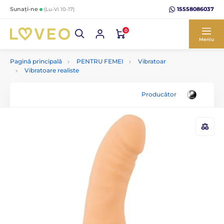
15558086037
Sunați-ne
(Lu-Vi 10-17)
0
Meniu
Pagină principală
PENTRU FEMEI
Vibratoar
Vibratoare realiste
Producător