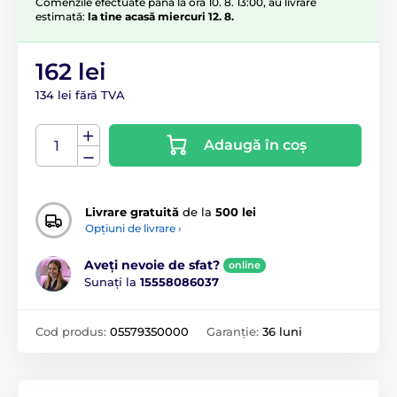
Comenzile efectuate până la ora 10. 8. 13:00, au livrare
estimată:
la tine acasă miercuri 12. 8.
162 lei
134 lei fără TVA
Adaugă în coș
Livrare gratuită
de la
500 lei
Opțiuni de livrare ›
Aveți nevoie de sfat?
online
Sunați la
15558086037
Cod produs:
05579350000
Garanție:
36 luni