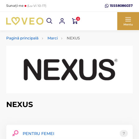
15558086037
Sunați-ne
(Lu-Vi 10-17)
0
Meniu
Pagină principală
Marci
NEXUS
NEXUS
PENTRU FEMEI
7