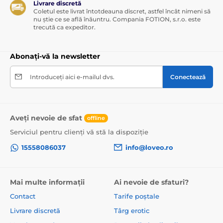
Livrare discretă
Coletul este livrat întotdeauna discret, astfel încât nimeni să
nu știe ce se află înăuntru. Compania FOTION, s.r.o. este
trecută ca expeditor.
Abonați-vă la newsletter
Introduceți aici e-mailul dvs.
Conectează
Aveți nevoie de sfat
offline
Serviciul pentru clienți vă stă la dispoziție
15558086037
info@loveo.ro
Mai multe informații
Ai nevoie de sfaturi?
Contact
Tarife poștale
Livrare discretă
Târg erotic