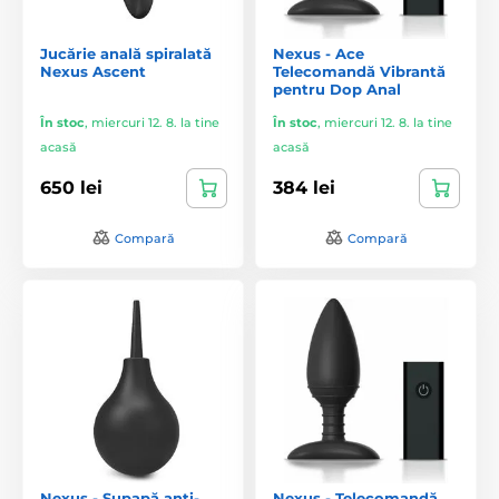
Jucărie anală spiralată
Nexus - Ace
Nexus Ascent
Telecomandă Vibrantă
pentru Dop Anal
În stoc
,
miercuri 12. 8. la tine
În stoc
,
miercuri 12. 8. la tine
acasă
acasă
650 lei
384 lei
Compară
Compară
Nexus - Supapă anti-
Nexus - Telecomandă