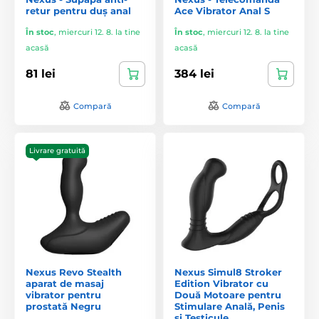
retur pentru duș anal
Ace Vibrator Anal S
În stoc
,
miercuri 12. 8. la tine
În stoc
,
miercuri 12. 8. la tine
acasă
acasă
81 lei
384 lei
Compară
Compară
Livrare gratuită
Nexus Revo Stealth
Nexus Simul8 Stroker
aparat de masaj
Edition Vibrator cu
vibrator pentru
Două Motoare pentru
prostată Negru
Stimulare Anală, Penis
și Testicule