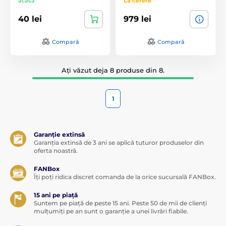
acasă
La cerere
40 lei
979 lei
Compară
Compară
Ați văzut deja 8 produse din 8.
1
Garanție extinsă
Garanția extinsă de 3 ani se aplică tuturor produselor din
oferta noastră.
FANBox
Îți poți ridica discret comanda de la orice sucursală FANBox.
15 ani pe piață
Suntem pe piață de peste 15 ani. Peste 50 de mii de clienți
mulțumiți pe an sunt o garanție a unei livrări fiabile.