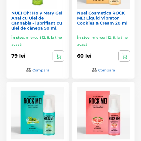
NUEI Oh! Holy Mary Gel
Nuei Cosmetics ROCK
Anal cu Ulei de
ME! Liquid Vibrator
Cannabis - lubrifiant cu
Cookies & Cream 20 ml
ulei de cânepă 50 ml.
În stoc
,
miercuri 12. 8. la tine
În stoc
,
miercuri 12. 8. la tine
acasă
acasă
79 lei
60 lei
Compară
Compară