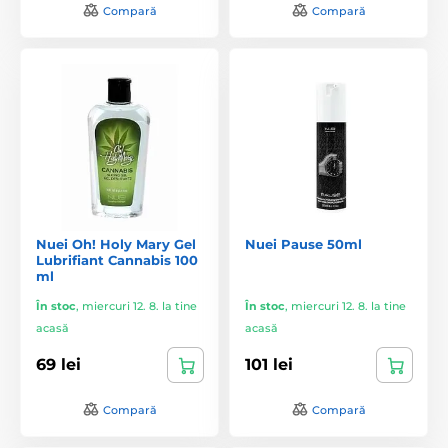
Compară
Compară
Nuei Oh! Holy Mary Gel
Nuei Pause 50ml
Lubrifiant Cannabis 100
ml
În stoc
,
miercuri 12. 8. la tine
În stoc
,
miercuri 12. 8. la tine
acasă
acasă
69 lei
101 lei
Compară
Compară