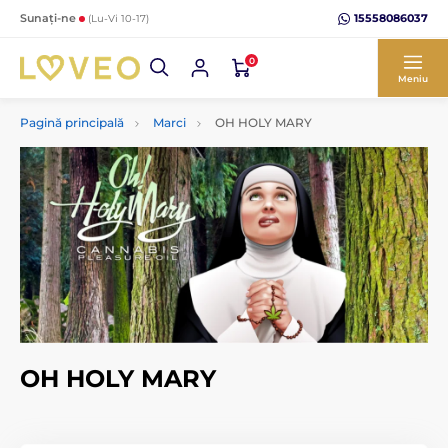
15558086037
Sunați-ne
(Lu-Vi 10-17)
0
Meniu
Pagină principală
Marci
OH HOLY MARY
OH HOLY MARY