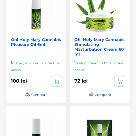
Oh! Holy Mary Cannabis
Oh! Holy Mary Cannabis
Pleasure Oil 6ml
Stimulating
Masturbation Cream 60
ml
În stoc
,
miercuri 12. 8. la tine
În stoc
,
miercuri 12. 8. la tine
acasă
acasă
100 lei
72 lei
Compară
Compară