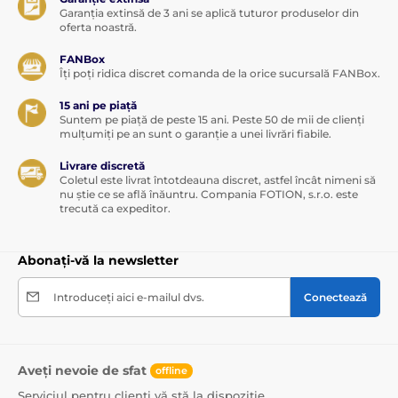
Garanția extinsă de 3 ani se aplică tuturor produselor din
oferta noastră.
FANBox
Îți poți ridica discret comanda de la orice sucursală FANBox.
15 ani pe piață
Suntem pe piață de peste 15 ani. Peste 50 de mii de clienți
mulțumiți pe an sunt o garanție a unei livrări fiabile.
Livrare discretă
Coletul este livrat întotdeauna discret, astfel încât nimeni să
nu știe ce se află înăuntru. Compania FOTION, s.r.o. este
trecută ca expeditor.
Abonați-vă la newsletter
Introduceți aici e-mailul dvs.
Conectează
Aveți nevoie de sfat
offline
Serviciul pentru clienți vă stă la dispoziție