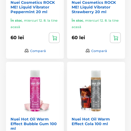
Nuei Cosmetics ROCK
Nuei Cosmetics ROCK
ME! Liquid Vibrator
ME! Liquid Vibrator
Peppermint 20 ml
Strawberry 20 ml
În stoc
,
miercuri 12. 8. la tine
În stoc
,
miercuri 12. 8. la tine
acasă
acasă
60 lei
60 lei
Compară
Compară
Nuei Hot Oil Warm
Nuei Hot Oil Warm
Effect Bubble Gum 100
Effect Cola 100 ml
ml