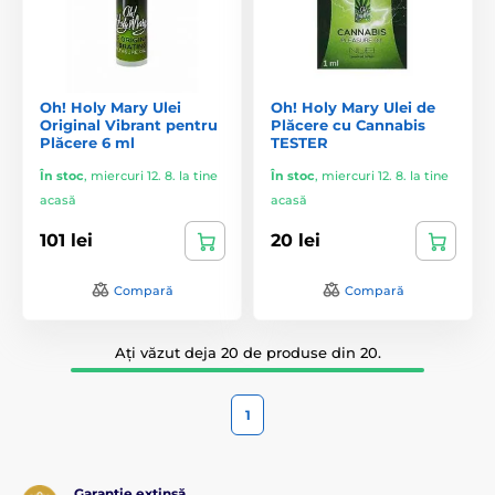
Oh! Holy Mary Ulei
Oh! Holy Mary Ulei de
Original Vibrant pentru
Plăcere cu Cannabis
Plăcere 6 ml
TESTER
În stoc
,
miercuri 12. 8. la tine
În stoc
,
miercuri 12. 8. la tine
acasă
acasă
101 lei
20 lei
Compară
Compară
Ați văzut deja 20 de produse din 20.
1
Garanție extinsă