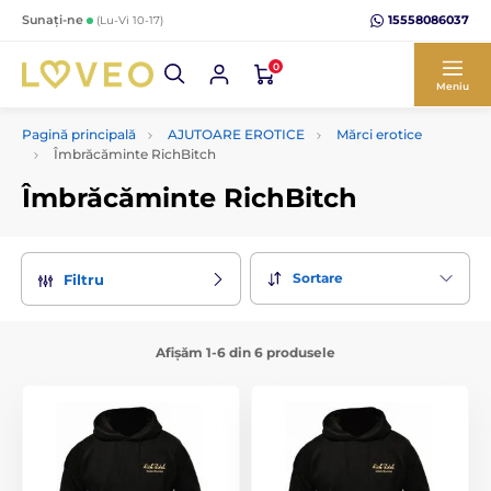
15558086037
Sunați-ne
(Lu-Vi 10-17)
0
Meniu
Pagină principală
AJUTOARE EROTICE
Mărci erotice
Îmbrăcăminte RichBitch
Îmbrăcăminte RichBitch
Sortare
Filtru
Afișăm 1-6 din 6 produsele