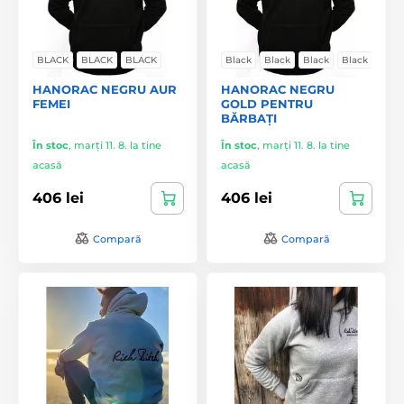
BLACK
BLACK
BLACK
Black
Black
Black
Black
HANORAC NEGRU AUR
HANORAC NEGRU
FEMEI
GOLD PENTRU
BĂRBAȚI
În stoc
,
marți 11. 8. la tine
În stoc
,
marți 11. 8. la tine
acasă
acasă
406 lei
406 lei
Compară
Compară