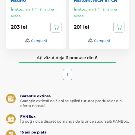
NEGRU
NEAGRĂ RICH BITCH
În stoc
,
marți 11. 8. la tine
În stoc
,
marți 11. 8. la tine
acasă
acasă
203 lei
201 lei
Compară
Compară
Ați văzut deja 6 produse din 6.
1
Garanție extinsă
Garanția extinsă de 3 ani se aplică tuturor produselor din
oferta noastră.
FANBox
Îți poți ridica discret comanda de la orice sucursală FANBox.
15 ani pe piață