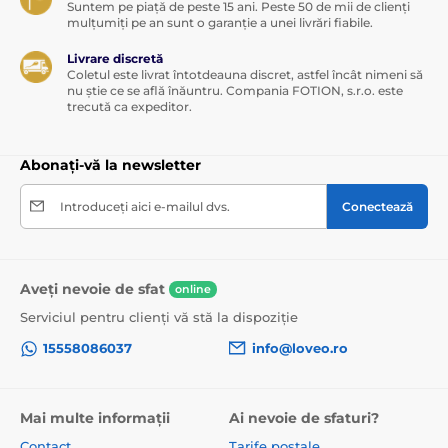
Suntem pe piață de peste 15 ani. Peste 50 de mii de clienți
mulțumiți pe an sunt o garanție a unei livrări fiabile.
Livrare discretă
Coletul este livrat întotdeauna discret, astfel încât nimeni să
nu știe ce se află înăuntru. Compania FOTION, s.r.o. este
trecută ca expeditor.
Abonați-vă la newsletter
Introduceți aici e-mailul dvs.
Conectează
Aveți nevoie de sfat
online
Serviciul pentru clienți vă stă la dispoziție
15558086037
info@loveo.ro
Mai multe informații
Ai nevoie de sfaturi?
Contact
Tarife poștale