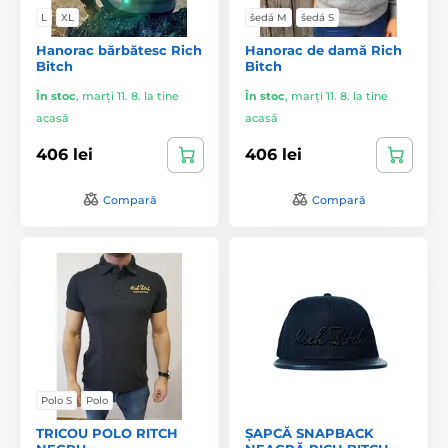
L
XL
šedá M
šedá S
Hanorac bărbătesc Rich
Hanorac de damă Rich
Bitch
Bitch
În stoc
,
marți 11. 8. la tine
În stoc
,
marți 11. 8. la tine
acasă
acasă
406 lei
406 lei
Compară
Compară
Polo S
Polo
TRICOU POLO RITCH
ȘAPCĂ SNAPBACK