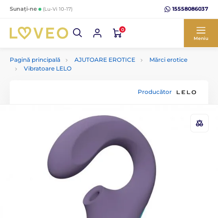
15558086037
Sunați-ne
(Lu-Vi 10-17)
0
Meniu
Pagină principală
AJUTOARE EROTICE
Mărci erotice
Vibratoare LELO
Producător