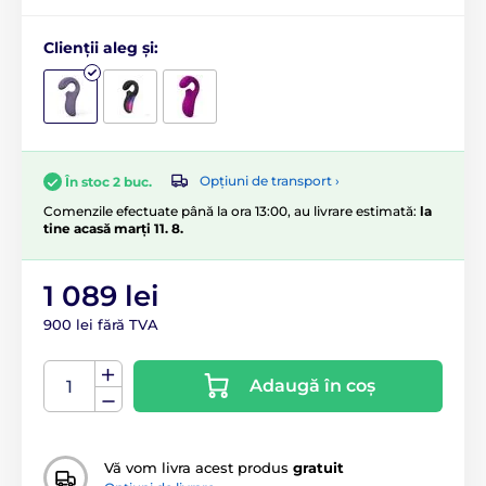
Clienții aleg și:
Opțiuni de transport ›
În stoc 2 buc.
Comenzile efectuate până la ora 13:00, au livrare estimată:
la
tine acasă marți 11. 8.
1 089 lei
900 lei fără TVA
Adaugă în coș
Vă vom livra acest produs
gratuit