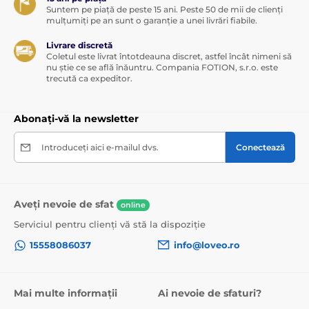
Suntem pe piață de peste 15 ani. Peste 50 de mii de clienți
mulțumiți pe an sunt o garanție a unei livrări fiabile.
Livrare discretă
Coletul este livrat întotdeauna discret, astfel încât nimeni să
nu știe ce se află înăuntru. Compania FOTION, s.r.o. este
trecută ca expeditor.
Abonați-vă la newsletter
Introduceți aici e-mailul dvs.
Conectează
Aveți nevoie de sfat
online
Serviciul pentru clienți vă stă la dispoziție
15558086037
info@loveo.ro
Mai multe informații
Ai nevoie de sfaturi?