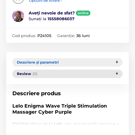
Opțiuni de livrare ›
Aveți nevoie de sfat?
online
Sunați la
15558086037
Cod produs:
P24105
Garanție:
36 luni
Descriere și parametri
Review
(0)
Descriere produs
Lelo Enigma Wave Triple Stimulation
Massager Cyber Purple
ENIGMA Wave de la
Lelo
, cea mai recentă versiune a
legendarei serii ENIGMA, este un masator sonic cu