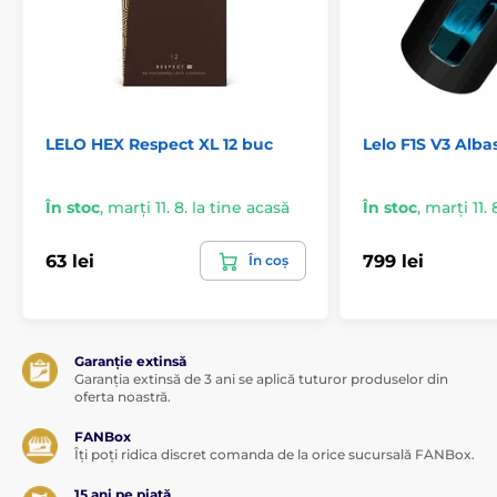
Vibratoare multifuncționale
Vibratoare din silicon
Vibratoare clitorale
Squirting
Vibratoare LELO
Alte stimulatoare clitorale
LELO HEX Respect XL 12 buc
Lelo F1S V3 Alba
În stoc
,
marți 11. 8. la tine acasă
În stoc
,
marți 11. 
63 lei
799 lei
În coș
Garanție extinsă
Garanția extinsă de 3 ani se aplică tuturor produselor din
oferta noastră.
FANBox
Îți poți ridica discret comanda de la orice sucursală FANBox.
15 ani pe piață