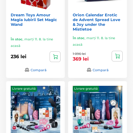
Dream Toys Amour
Orion Calendar Erotic
Magia Iubirii Set Magic
de Advent Spread Love
Wand
& Joy under the
Mistletoe
În stoc
,
marți 11. 8. la tine
În stoc
,
marți 11. 8. la tine
acasă
acasă
1 096 lei
236 lei
369 lei
Compară
Compară
Livrare gratuită
Livrare gratuită