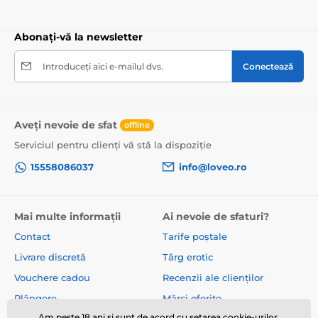
Abonați-vă la newsletter
Introduceți aici e-mailul dvs.
Conectează
Aveți nevoie de sfat
offline
Serviciul pentru clienți vă stă la dispoziție
15558086037
info@loveo.ro
Mai multe informații
Ai nevoie de sfaturi?
Contact
Tarife poștale
Livrare discretă
Târg erotic
Vouchere cadou
Recenzii ale clienților
Plângere
Mărci oferite
Am peste 18 ani și sunt de acord cu
setarea
cookie-urilor.