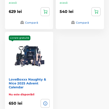
acasă
acasă
629 lei
540 lei
Compară
Compară
Livrare gratuită
LoveBoxxx Naughty &
Nice 2025 Advent
Calendar
Nu este disponibil
650 lei