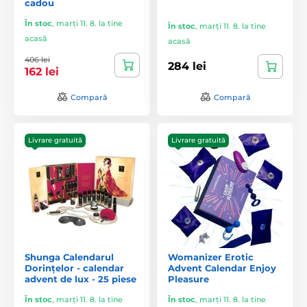
cadou
În stoc
,
marți 11. 8. la tine
În stoc
,
marți 11. 8. la tine
acasă
acasă
406 lei
284 lei
162 lei
Compară
Compară
Livrare gratuită
Livrare gratuită
Shunga Calendarul
Womanizer Erotic
Dorințelor - calendar
Advent Calendar Enjoy
advent de lux - 25 piese
Pleasure
În stoc
,
marți 11. 8. la tine
În stoc
,
marți 11. 8. la tine