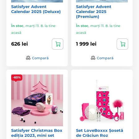
Satisfyer Advent
Satisfyer Advent
Calendar 2025 (Deluxe)
Calendar 2025
(Premium)
În stoc
,
marți 11. 8. la tine
În stoc
,
marți 11. 8. la tine
acasă
acasă
626 lei
1 999 lei
Compară
Compară
-60%
Satisfyer Christmas Box
Set LoveBoxxx Șosetă
ediția 2023, mini set
de Crăciun Roz