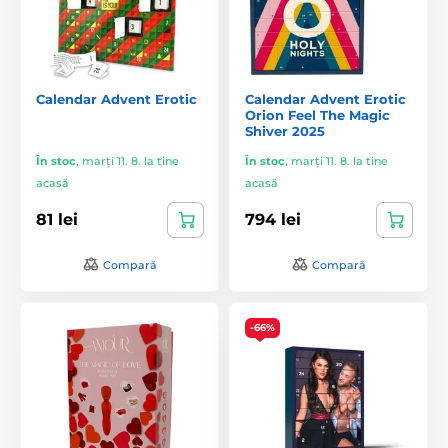
Calendar Advent Erotic
Calendar Advent Erotic
Orion Feel The Magic
Shiver 2025
În stoc
,
marți 11. 8. la tine
În stoc
,
marți 11. 8. la tine
acasă
acasă
81 lei
794 lei
Compară
Compară
-66%