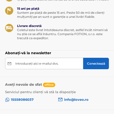
15 ani pe piață
Suntem pe piață de peste 15 ani. Peste 50 de mii de clienți
mulțumiți pe an sunt o garanție a unei livrări fiabile.
Livrare discretă
Coletul este livrat întotdeauna discret, astfel încât nimeni să
nu știe ce se află înăuntru. Compania FOTION, s.r.o. este
trecută ca expeditor.
Abonați-vă la newsletter
Introduceți aici e-mailul dvs.
Conectează
Aveți nevoie de sfat
offline
Serviciul pentru clienți vă stă la dispoziție
15558086037
info@loveo.ro