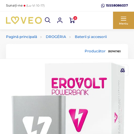
15558086037
Sunați-ne
(Lu-Vi 10-17)
0
Meniu
Pagină principală
DROGÉRIA
Baterii și accesorii
Producător