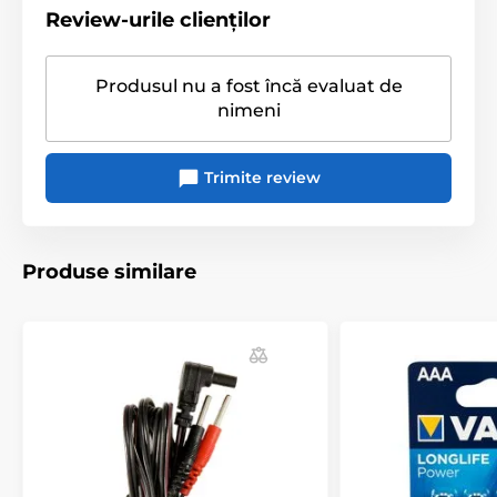
Review-urile clienților
Încărcătoare
Accesorii
Produsul nu a fost încă evaluat de
nimeni
Trimite review
Produse similare