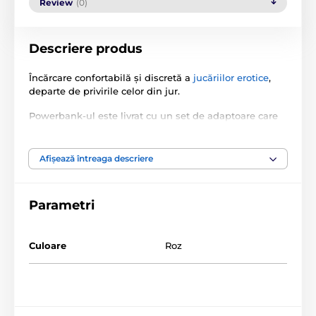
Review
(0)
Descriere produs
Încărcare confortabilă și discretă a
jucăriilor erotice
,
departe de privirile celor din jur.
Powerbank-ul este livrat cu un set de adaptoare care
facilitează conectarea la aproape orice dispozitiv.
Afișează întreaga descriere
Capacitate baterie: 8000 mAh
Parametri
Produsul este inclus în categoria
Culoare
Roz
Accesorii pentru vibratoare
Accesorii pentru masturbator
PENTRU CUPLURI
Baterii și accesorii