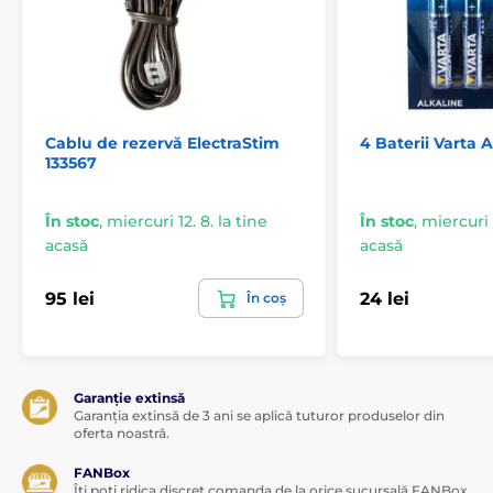
Cablu de rezervă ElectraStim
4 Baterii Varta 
133567
În stoc
,
miercuri 12. 8. la tine
În stoc
,
miercuri 1
acasă
acasă
95 lei
24 lei
În coș
Garanție extinsă
Garanția extinsă de 3 ani se aplică tuturor produselor din
oferta noastră.
FANBox
Îți poți ridica discret comanda de la orice sucursală FANBox.