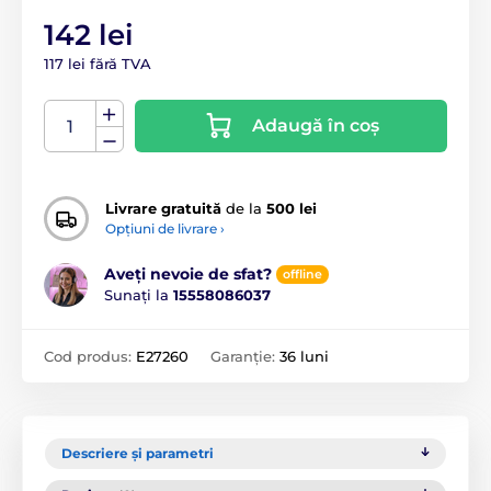
142 lei
117 lei fără TVA
Adaugă în coș
Livrare gratuită
de la
500 lei
Opțiuni de livrare ›
Aveți nevoie de sfat?
offline
Sunați la
15558086037
Cod produs:
E27260
Garanție:
36 luni
Descriere și parametri