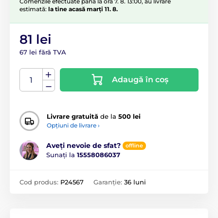
Comenzile efectuate până la ora 7. 8. 13:00, au livrare
estimată:
la tine acasă marți 11. 8.
81 lei
67 lei fără TVA
Adaugă în coș
Livrare gratuită
de la
500 lei
Opțiuni de livrare ›
Aveți nevoie de sfat?
offline
Sunați la
15558086037
Cod produs:
P24567
Garanție:
36 luni