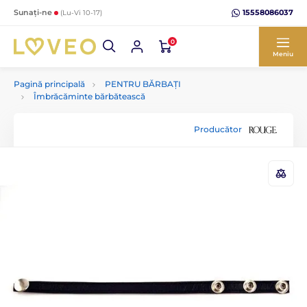
15558086037
Sunați-ne
(Lu-Vi 10-17)
0
Meniu
Pagină principală
PENTRU BĂRBAȚI
Îmbrăcăminte bărbătească
Producător