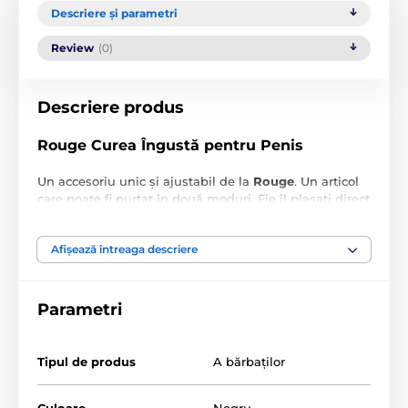
Descriere și parametri
Review
(0)
Descriere produs
Rouge Curea Îngustă pentru Penis
Un accesoriu unic și ajustabil de la
Rouge
. Un articol
care poate fi purtat în două moduri. Fie îl plasați direct
pe penis pentru a obține o podoabă frumoasă, fie
poate fi purtat ca o brățară pe încheietura mâinii.
Afișează întreaga descriere
Dimensiuni:
Diametru de la 45 mm la 65 mm
Parametri
Produsul este inclus în categoria
Tipul de produs
A bărbaţilor
Îmbrăcăminte bărbătească
Culoare
Negru