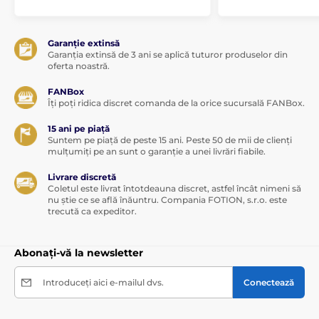
Garanție extinsă
Garanția extinsă de 3 ani se aplică tuturor produselor din
oferta noastră.
FANBox
Îți poți ridica discret comanda de la orice sucursală FANBox.
15 ani pe piață
Suntem pe piață de peste 15 ani. Peste 50 de mii de clienți
mulțumiți pe an sunt o garanție a unei livrări fiabile.
Livrare discretă
Coletul este livrat întotdeauna discret, astfel încât nimeni să
nu știe ce se află înăuntru. Compania FOTION, s.r.o. este
trecută ca expeditor.
Abonați-vă la newsletter
Introduceți aici e-mailul dvs.
Conectează