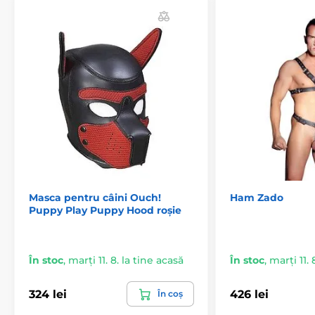
Masca pentru câini Ouch!
Ham Zado
Puppy Play Puppy Hood roșie
În stoc
,
marți 11. 8. la tine acasă
În stoc
,
marți 11. 
324 lei
426 lei
În coș