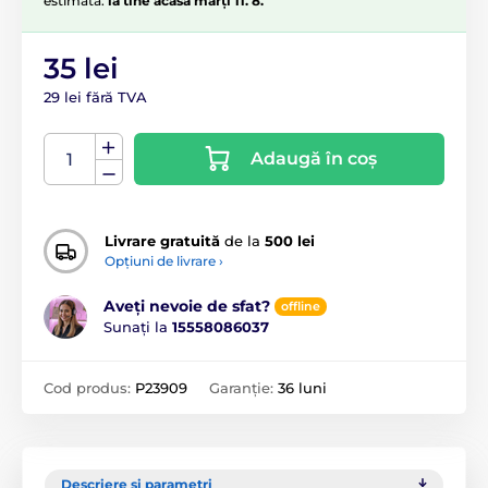
estimată:
la tine acasă marți 11. 8.
35 lei
29 lei fără TVA
Adaugă în coș
Livrare gratuită
de la
500 lei
Opțiuni de livrare ›
Aveți nevoie de sfat?
offline
Sunați la
15558086037
Cod produs:
P23909
Garanție:
36 luni
Descriere și parametri