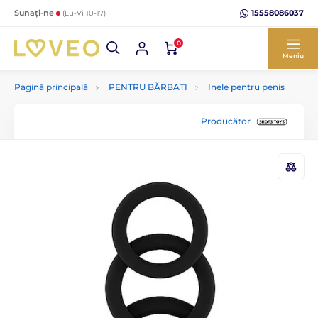
15558086037
Sunați-ne
(Lu-Vi 10-17)
0
Meniu
Pagină principală
PENTRU BĂRBAȚI
Inele pentru penis
Producător