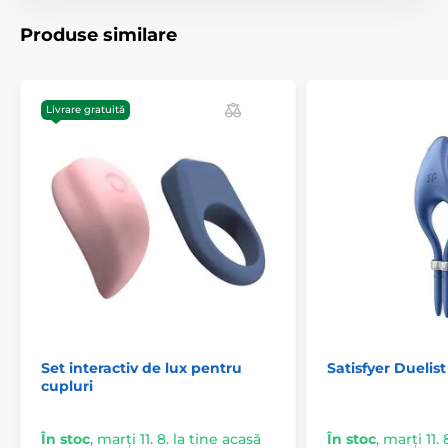
Produse similare
Livrare gratuită
Set interactiv de lux pentru
Satisfyer Duelis
cupluri
În stoc
,
marți 11. 8. la tine acasă
În stoc
,
marți 11. 