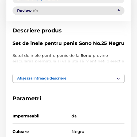
Review
(0)
Descriere produs
Set de inele pentru penis Sono No.25 Negru
Setul de inele pentru penis de la
Sono
previne
ejacularea prematură și vă ajută să mențineți o erecție
mai puternică și mai lungă.
De ce să alegeți NO.25 Cockring Set Black de la
Afișează întreaga descriere
Sono:
set de 3 inele
Parametri
îmbunătățește erecția
întârzie ejacularea
Impermeabil
da
sunt fabricate din silicon (sigur pentru corp)
se adaptează rapid la temperatura corpului
Culoare
Negru