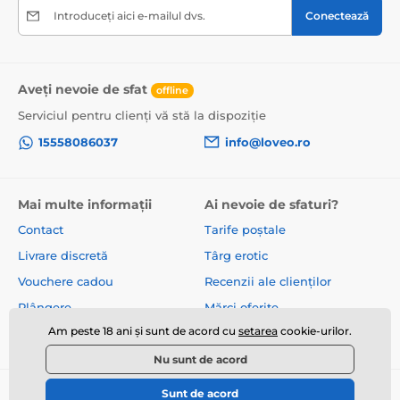
Introduceți aici e-mailul dvs.
Conectează
Aveți nevoie de sfat
offline
Serviciul pentru clienți vă stă la dispoziție
15558086037
info@loveo.ro
Mai multe informații
Ai nevoie de sfaturi?
Contact
Tarife poștale
Livrare discretă
Târg erotic
Vouchere cadou
Recenzii ale clienților
Plângere
Mărci oferite
Am peste 18 ani și sunt de acord cu
setarea
cookie-urilor.
Despre noi
Termeni și condiții
Nu sunt de acord
Sunt de acord
© 2026 www.loveo.ro ⦁ E-shop creat de
SIMPLIA.cz