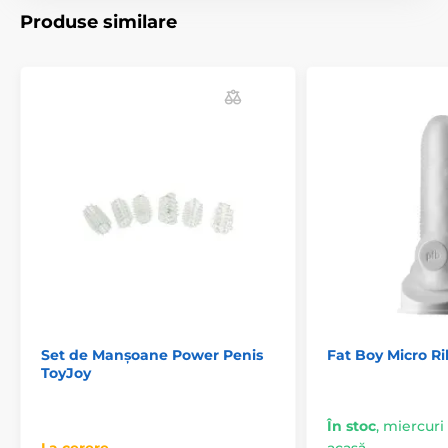
Produse similare
Set de Manșoane Power Penis
Fat Boy Micro R
ToyJoy
În stoc
,
miercuri 1