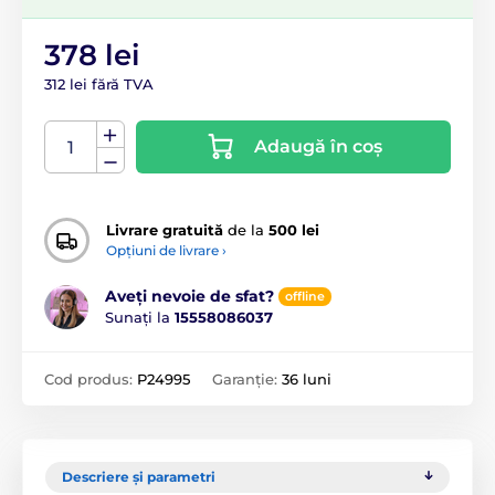
378 lei
312 lei fără TVA
Adaugă în coș
Livrare gratuită
de la
500 lei
Opțiuni de livrare ›
Aveți nevoie de sfat?
offline
Sunați la
15558086037
Cod produs:
P24995
Garanție:
36 luni
Descriere și parametri