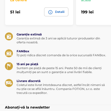
La cerere
acasă
51 lei
199 lei
Detalii
Garanție extinsă
Garanția extinsă de 3 ani se aplică tuturor produselor din
oferta noastră.
FANBox
Îți poți ridica discret comanda de la orice sucursală FANBox.
15 ani pe piață
Suntem pe piață de peste 15 ani. Peste 50 de mii de clienți
mulțumiți pe an sunt o garanție a unei livrări fiabile.
Livrare discretă
Coletul este livrat întotdeauna discret, astfel încât nimeni să
nu știe ce se află înăuntru. Compania FOTION, s.r.o. este
trecută ca expeditor.
Abonați-vă la newsletter