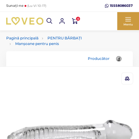
15558086037
Sunați-ne
(Lu-Vi 10-17)
0
Meniu
Pagină principală
PENTRU BĂRBAȚI
Manșoane pentru penis
Producător