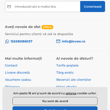
Introduceți aici e-mailul dvs.
Conectează
Aveți nevoie de sfat
offline
Serviciul pentru clienți vă stă la dispoziție
15558086037
info@loveo.ro
Mai multe informații
Ai nevoie de sfaturi?
Contact
Tarife poștale
Livrare discretă
Târg erotic
Vouchere cadou
Recenzii ale clienților
Plângere
Mărci oferite
Am peste 18 ani și sunt de acord cu
setarea
cookie-urilor.
Despre noi
Termeni și condiții
Nu sunt de acord