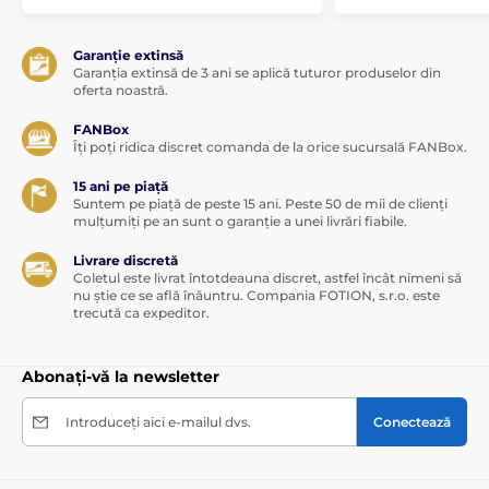
Garanție extinsă
Garanția extinsă de 3 ani se aplică tuturor produselor din
oferta noastră.
FANBox
Îți poți ridica discret comanda de la orice sucursală FANBox.
15 ani pe piață
Suntem pe piață de peste 15 ani. Peste 50 de mii de clienți
mulțumiți pe an sunt o garanție a unei livrări fiabile.
Livrare discretă
Coletul este livrat întotdeauna discret, astfel încât nimeni să
nu știe ce se află înăuntru. Compania FOTION, s.r.o. este
trecută ca expeditor.
Abonați-vă la newsletter
Introduceți aici e-mailul dvs.
Conectează