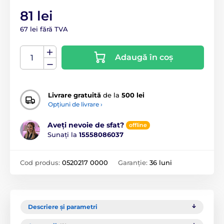
81 lei
67 lei fără TVA
Adaugă în coș
Livrare gratuită
de la
500 lei
Opțiuni de livrare ›
Aveți nevoie de sfat?
offline
Sunați la
15558086037
Cod produs:
0520217 0000
Garanție:
36 luni
Descriere și parametri