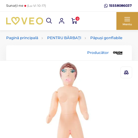
15558086037
Sunați-ne
(Lu-Vi 10-17)
0
Meniu
Pagină principală
PENTRU BĂRBAȚI
Păpuși gonflabile
Producător