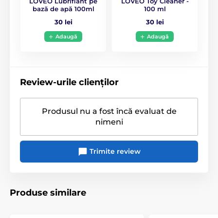
LOVEO Lubrifiant pe
LOVEO Toy Cleaner -
bază de apă 100ml
100 ml
30 lei
30 lei
Adaugă
Adaugă
Review-urile clienților
Produsul nu a fost încă evaluat de
nimeni
Trimite review
Produse similare