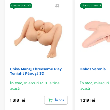
Livrare gratuită
Livrare gratuită
Chisa ManQ Threesome Play
Kokos Veronia
Tonight Păpușă 3D
În stoc
,
miercuri 12. 8. la tine
În stoc
,
miercuri 1
acasă
acasă
1 318 lei
1 219 lei
În coș