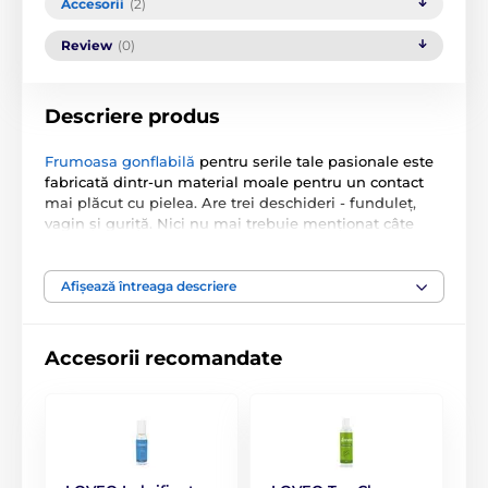
Accesorii
(2)
Review
(0)
Descriere produs
Frumoasa gonflabilă
pentru serile tale pasionale este
fabricată dintr-un material moale pentru un contact
mai plăcut cu pielea. Are trei deschideri - funduleț,
vagin și guriță. Nici nu mai trebuie menționat câte
lucruri se pot experimenta cu aceste deschideri, care
îți vor îndeplini mereu cele mai ascunse dorințe.
Afișează întreaga descriere
Manual de utilizare.
Accesorii recomandate
Produsul este inclus în categoria
PENTRU BĂRBAȚI
Păpuși gonflabile
Păpuși gonflabile