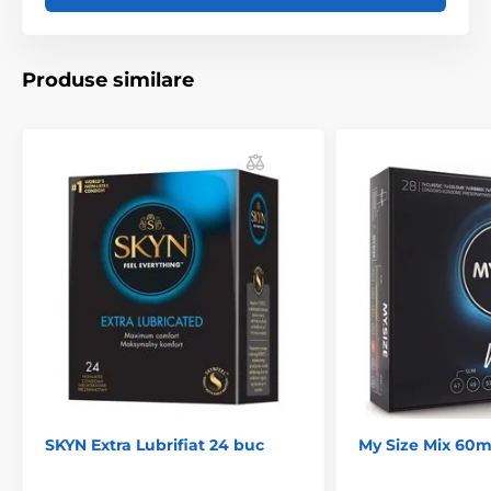
cutie.
Produsul este inclus în categoria
Produse similare
Prezervative
Prezervative clasice
PENTRU CUPLURI
SKYN Extra Lubrifiat 24 buc
My Size Mix 60