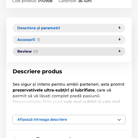
Cod produs:
P10958
Garanție:
36 luni
Descriere și parametri
Accesorii
(1)
Review
(0)
Descriere produs
Sex sigur și intens pentru ambii parteneri, asta promit
prezervativele ultra-subțiri și lubrifiate
, care vă
permit să vă lăsați complet pradă pasiunii.
Prezervativele Elite sunt
cele mai subțiri și cele mai
vândute prezervative de la Durex.
Sunt fabricate din
latex natural foarte fin, pentru a nu limita plăcerea.
Elite sunt extra lubrifiate cu un lubrifiant siliconic de
Afișează întreaga descriere
calitate Durex pentru o sensibilitate maximă. Astfel,
momentele voastre intime vor fi sigure și fără riscuri
de boli cu transmitere sexuală.