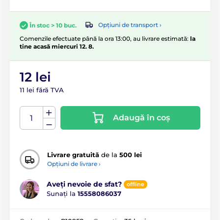
Opțiuni de transport ›
În stoc > 10 buc.
Comenzile efectuate până la ora 13:00, au livrare estimată:
la
tine acasă miercuri 12. 8.
12 lei
11 lei fără TVA
Adaugă în coș
Livrare gratuită
de la
500 lei
Opțiuni de livrare ›
Aveți nevoie de sfat?
offline
Sunați la
15558086037