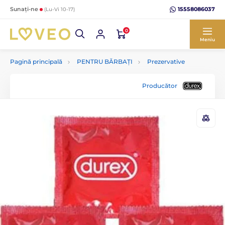
15558086037
Sunați-ne
(Lu-Vi 10-17)
0
Meniu
Pagină principală
PENTRU BĂRBAȚI
Prezervative
Producător