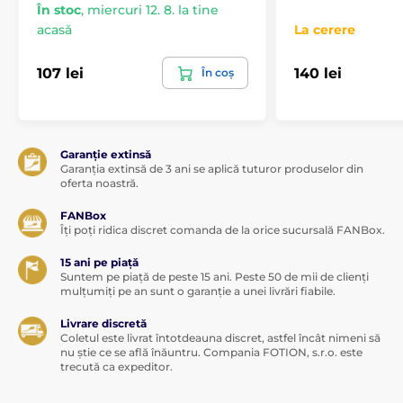
În stoc
,
miercuri 12. 8. la tine
acasă
La cerere
107 lei
140 lei
În coș
Garanție extinsă
Garanția extinsă de 3 ani se aplică tuturor produselor din
oferta noastră.
FANBox
Îți poți ridica discret comanda de la orice sucursală FANBox.
15 ani pe piață
Suntem pe piață de peste 15 ani. Peste 50 de mii de clienți
mulțumiți pe an sunt o garanție a unei livrări fiabile.
Livrare discretă
Coletul este livrat întotdeauna discret, astfel încât nimeni să
nu știe ce se află înăuntru. Compania FOTION, s.r.o. este
trecută ca expeditor.