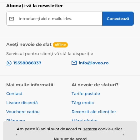
Abonați-vă la newsletter
Introduceți aici e-mailul dvs.
Conectează
Aveți nevoie de sfat
offline
Serviciul pentru clienți vă stă la dispoziție
15558086037
info@loveo.ro
Mai multe informații
Ai nevoie de sfaturi?
Contact
Tarife poștale
Livrare discretă
Târg erotic
Vouchere cadou
Recenzii ale clienților
Plângere
Mărci oferite
Am peste 18 ani și sunt de acord cu
setarea
cookie-urilor.
Despre noi
Termeni și condiții
Nu sunt de acord