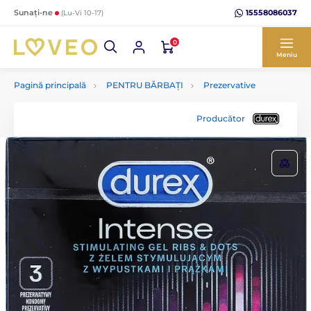
15558086037
Sunați-ne
(Lu-Vi 10-17)
0
Meniu
Pagină principală
PENTRU BĂRBAȚI
Prezervative
Producător