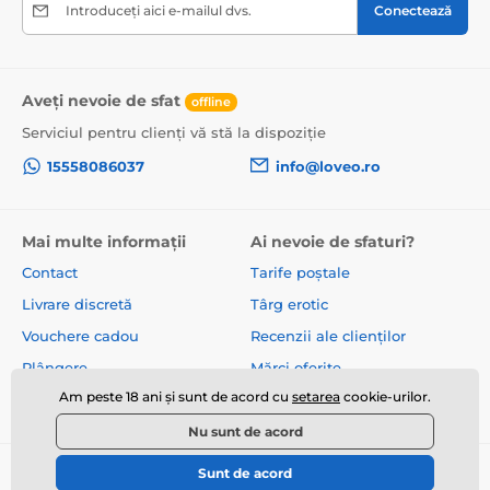
Introduceți aici e-mailul dvs.
Conectează
Aveți nevoie de sfat
offline
Serviciul pentru clienți vă stă la dispoziție
15558086037
info@loveo.ro
Mai multe informații
Ai nevoie de sfaturi?
Contact
Tarife poștale
Livrare discretă
Târg erotic
Vouchere cadou
Recenzii ale clienților
Plângere
Mărci oferite
Am peste 18 ani și sunt de acord cu
setarea
cookie-urilor.
Despre noi
Termeni și condiții
Nu sunt de acord
Sunt de acord
© 2026 www.loveo.ro ⦁ E-shop creat de
SIMPLIA.cz