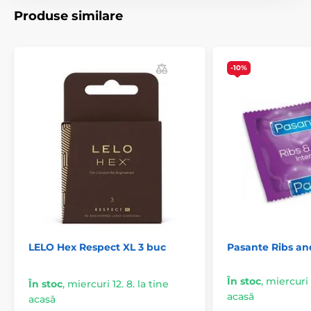
și confort
Produse similare
Lățime/circumferință:
56 mm
Fabricate din latex natural de cauciuc
-10%
Descoperiți o nouă dimensiune a plăcerii cu Durex
Intense – prezervative care oferă
mai multă excitare,
stimulare intensă și confort maxim
.
Produsul este inclus în categoria
Prezervative
Prezervative subțiri
Prezervative cu nervuri
Prezervative stimulatoare
LELO Hex Respect XL 3 buc
Pasante Ribs an
În stoc
,
miercuri 1
În stoc
,
miercuri 12. 8. la tine
acasă
acasă