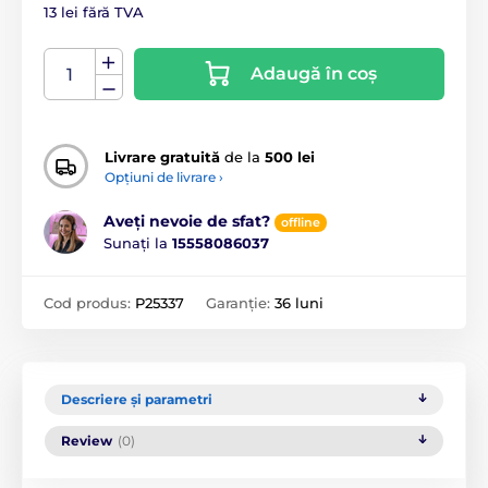
13 lei fără TVA
Adaugă în coș
Livrare gratuită
de la
500 lei
Opțiuni de livrare ›
Aveți nevoie de sfat?
offline
Sunați la
15558086037
Cod produs:
P25337
Garanție:
36 luni
Descriere și parametri
Review
(0)