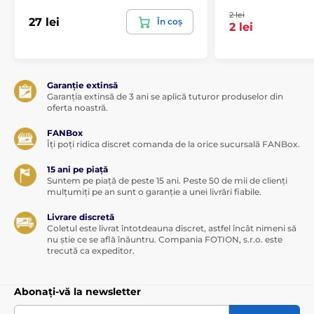
2 lei
27 lei
În coș
2 lei
Garanție extinsă
Garanția extinsă de 3 ani se aplică tuturor produselor din
oferta noastră.
FANBox
Îți poți ridica discret comanda de la orice sucursală FANBox.
15 ani pe piață
Suntem pe piață de peste 15 ani. Peste 50 de mii de clienți
mulțumiți pe an sunt o garanție a unei livrări fiabile.
Livrare discretă
Coletul este livrat întotdeauna discret, astfel încât nimeni să
nu știe ce se află înăuntru. Compania FOTION, s.r.o. este
trecută ca expeditor.
Abonați-vă la newsletter