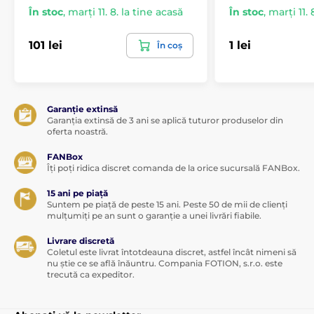
În stoc
,
marți 11. 8. la tine acasă
În stoc
,
marți 11. 
I) Cu ajutorul
https://mysize.de/en#guide
aplicației mobile
101 lei
1 lei
În coș
În secțiunea FIȘIERE găsiți
II) Cu ajutorul unui
metrul MY.SIZE PRO pentru
metru
descărcare
Garanție extinsă
Garanția extinsă de 3 ani se aplică tuturor produselor din
oferta noastră.
FANBox
Îți poți ridica discret comanda de la orice sucursală FANBox.
Produsul este inclus în categoria
15 ani pe piață
Prezervative
Prezervative XXL
Suntem pe piață de peste 15 ani. Peste 50 de mii de clienți
mulțumiți pe an sunt o garanție a unei livrări fiabile.
Mărimea mea
Livrare discretă
Coletul este livrat întotdeauna discret, astfel încât nimeni să
nu știe ce se află înăuntru. Compania FOTION, s.r.o. este
trecută ca expeditor.