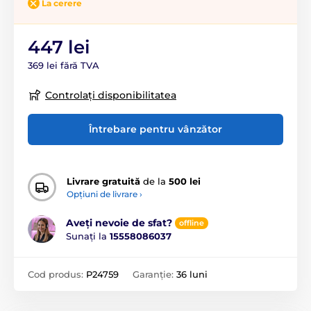
La cerere
447 lei
369 lei fără TVA
Controlați disponibilitatea
Întrebare pentru vânzător
Livrare gratuită
de la
500 lei
Opțiuni de livrare ›
Aveți nevoie de sfat?
offline
Sunați la
15558086037
Cod produs:
P24759
Garanție:
36 luni