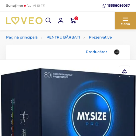
15558086037
Sunați-ne
(Lu-Vi 10-17)
0
Meniu
Pagină principală
PENTRU BĂRBAȚI
Prezervative
Producător