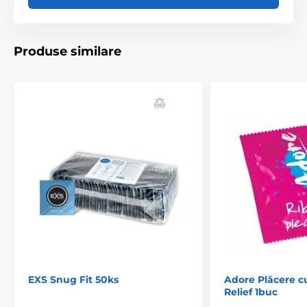
Prezentare dimensiuni
Produse similare
EXS Snug Fit 50ks
Adore Plăcere cu
Cum să măsurați penisul
Relief 1buc