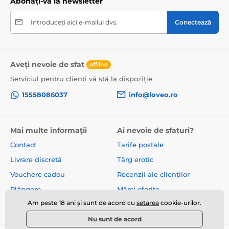
Abonați-vă la newsletter
Introduceți aici e-mailul dvs.
Conectează
Aveți nevoie de sfat
offline
Serviciul pentru clienți vă stă la dispoziție
15558086037
info@loveo.ro
Mai multe informații
Ai nevoie de sfaturi?
Contact
Tarife poștale
Livrare discretă
Târg erotic
Vouchere cadou
Recenzii ale clienților
Plângere
Mărci oferite
Am peste 18 ani și sunt de acord cu
setarea
cookie-urilor.
Despre noi
Termeni și condiții
Nu sunt de acord