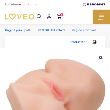
15558086037
Sunați-ne
(Lu-Vi 10-17)
0
Meniu
Pagină principală
PENTRU BĂRBAȚI
Vagine artificiale
Producător