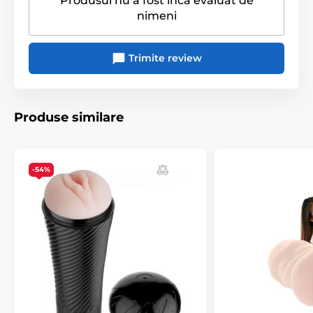
Produsul nu a fost încă evaluat de
nimeni
Trimite review
Produse similare
-54%