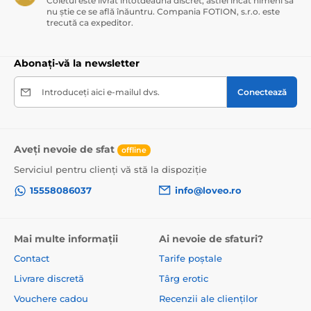
Coletul este livrat întotdeauna discret, astfel încât nimeni să
nu știe ce se află înăuntru. Compania FOTION, s.r.o. este
trecută ca expeditor.
Abonați-vă la newsletter
Introduceți aici e-mailul dvs.
Conectează
Aveți nevoie de sfat
offline
Serviciul pentru clienți vă stă la dispoziție
15558086037
info@loveo.ro
Mai multe informații
Ai nevoie de sfaturi?
Contact
Tarife poștale
Livrare discretă
Târg erotic
Vouchere cadou
Recenzii ale clienților