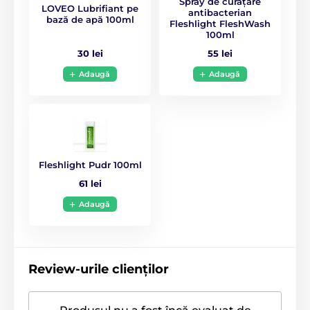
Spray de curățare
LOVEO Lubrifiant pe
antibacterian
bază de apă 100ml
Fleshlight FleshWash
100ml
30 lei
55 lei
Adaugă
Adaugă
Fleshlight Pudr 100ml
61 lei
Adaugă
Review-urile clienților