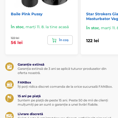
Baile Pink Pussy
Star Strokers Gi
Masturbator Vag
În stoc
,
marți 11. 8. la tine acasă
În stoc
,
marți 11. 
122 lei
În coș
122 lei
56 lei
Garanție extinsă
Garanția extinsă de 3 ani se aplică tuturor produselor din
oferta noastră.
FANBox
Îți poți ridica discret comanda de la orice sucursală FANBox.
15 ani pe piață
Suntem pe piață de peste 15 ani. Peste 50 de mii de clienți
mulțumiți pe an sunt o garanție a unei livrări fiabile.
Livrare discretă