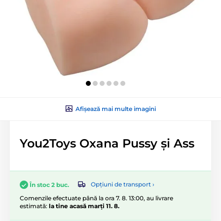
Afișează mai multe imagini
You2Toys Oxana Pussy și Ass
Opțiuni de transport ›
În stoc 2 buc.
Comenzile efectuate până la ora 7. 8. 13:00, au livrare
estimată:
la tine acasă marți 11. 8.