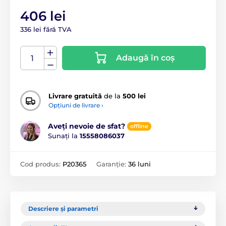
406 lei
336 lei fără TVA
Adaugă în coș
Livrare gratuită
de la
500 lei
Opțiuni de livrare ›
Aveți nevoie de sfat?
offline
Sunați la
15558086037
Cod produs:
P20365
Garanție:
36 luni
Descriere și parametri