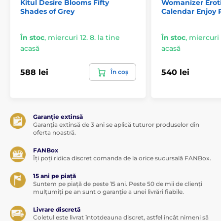
Kitul Desire Blooms Fifty
Womanizer Erot
braț flexibil
Shades of Grey
Calendar Enjoy 
aplicație mobilă Oninder pentru control la distanță
posibilitate de utilizare și fără aplicație
În stoc
,
miercuri 12. 8. la tine
În stoc
,
miercuri 1
reîncărcabil prin USB (cablul inclus)
acasă
acasă
curățare ușoară
588 lei
540 lei
În coș
control simplu și intuitiv
compatibil cu lubrifianți pe bază de apă
Dimensiuni:
Garanție extinsă
lungime totală 8,5 cm
Garanția extinsă de 3 ani se aplică tuturor produselor din
oferta noastră.
diametru 2 cm
FANBox
Aplicație disponibilă pentru descărcare:
Îți poți ridica discret comanda de la orice sucursală FANBox.
iOS
15 ani pe piață
Suntem pe piață de peste 15 ani. Peste 50 de mii de clienți
Google Play
mulțumiți pe an sunt o garanție a unei livrări fiabile.
Livrare discretă
Coletul este livrat întotdeauna discret, astfel încât nimeni să
Produsul este inclus în categoria