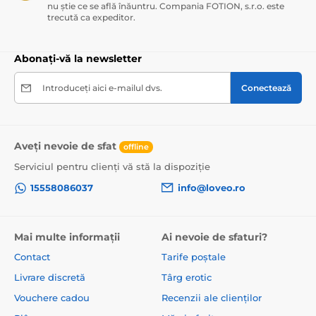
nu știe ce se află înăuntru. Compania FOTION, s.r.o. este
trecută ca expeditor.
Vibratoar
Vibratoare pentru punctul G
Vibratoare inteligente
Abonați-vă la newsletter
Vibratoare multifuncționale
Introduceți aici e-mailul dvs.
Conectează
Mini vibratoare
Vibratoare din silicon
Vibratoare clitorale
Aveți nevoie de sfat
offline
Ajutoare pentru asociere
Sex virtual
Serviciul pentru clienți vă stă la dispoziție
Gadgeturi erotice inteligente
15558086037
info@loveo.ro
Mai multe informații
Ai nevoie de sfaturi?
Contact
Tarife poștale
Livrare discretă
Târg erotic
Vouchere cadou
Recenzii ale clienților