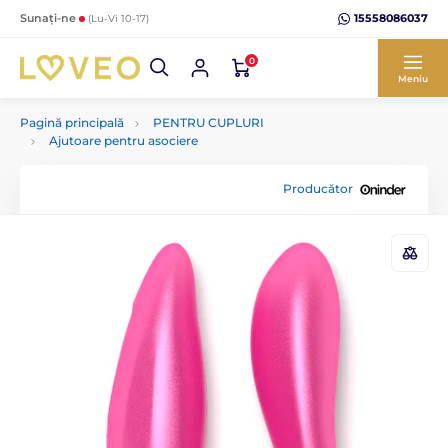
15558086037
Sunați-ne
(Lu-Vi 10-17)
0
Meniu
Pagină principală
PENTRU CUPLURI
Ajutoare pentru asociere
Producător