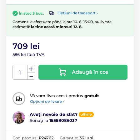
Opțiuni de transport ›
În stoc 3 buc.
Comenzile efectuate până la ora 10. 8. 13:00, au livrare
estimată:
la tine acasă miercuri 12. 8.
709 lei
586 lei fără TVA
Adaugă în coș
Vă vom livra acest produs
gratuit
Opțiuni de livrare ›
Aveți nevoie de sfat?
offline
Sunați la
15558086037
Cod produs:
P24762
Garanție:
36 luni