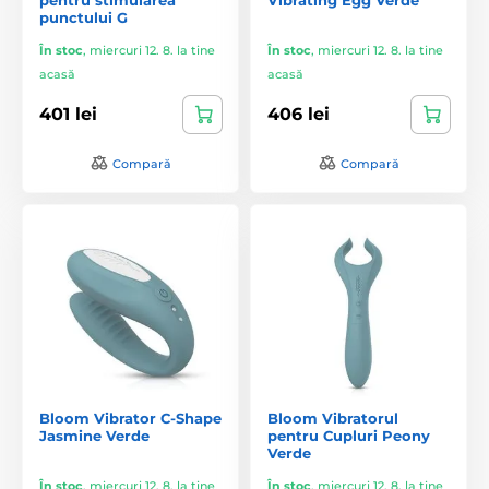
punctului G
În stoc
,
miercuri 12. 8. la tine
În stoc
,
miercuri 12. 8. la tine
acasă
acasă
401 lei
406 lei
Compară
Compară
Bloom Vibrator C-Shape
Bloom Vibratorul
Jasmine Verde
pentru Cupluri Peony
Verde
În stoc
,
miercuri 12. 8. la tine
În stoc
,
miercuri 12. 8. la tine