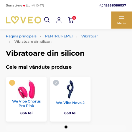
15558086037
Sunați-ne
(Lu-Vi 10-17)
0
Meniu
Pagină principală
PENTRU FEMEI
Vibratoar
Vibratoare din silicon
Vibratoare din silicon
Cele mai vândute produse
We Vibe Chorus
We-Vibe Nova 2
Pro Pink
836 lei
630 lei