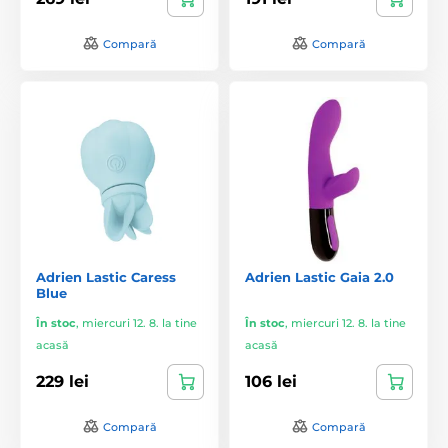
Compară
Compară
Adrien Lastic Caress
Adrien Lastic Gaia 2.0
Blue
În stoc
,
miercuri 12. 8. la tine
În stoc
,
miercuri 12. 8. la tine
acasă
acasă
229 lei
106 lei
Compară
Compară