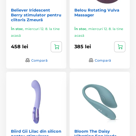
Believer Iridescent
Belou Rotating Vulva
Berry stimulator pentru
Massager
clitoris Zmeură
În stoc
,
miercuri 12. 8. la tine
În stoc
,
miercuri 12. 8. la tine
acasă
acasă
458 lei
385 lei
Compară
Compară
Biird Gii Lilac din silicon
Bloom The Daisy
pentru stimularea
Vibrating Egg Verde