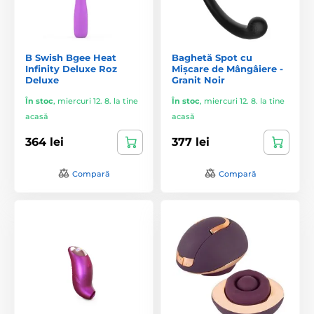
B Swish Bgee Heat
Baghetă Spot cu
Infinity Deluxe Roz
Mișcare de Mângâiere -
Deluxe
Granit Noir
În stoc
,
miercuri 12. 8. la tine
În stoc
,
miercuri 12. 8. la tine
acasă
acasă
364 lei
377 lei
Compară
Compară