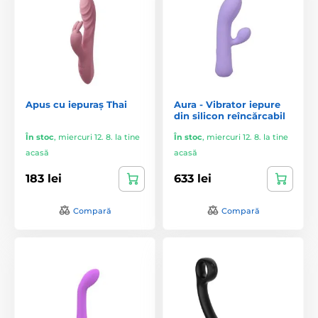
Apus cu iepuraș Thai
Aura - Vibrator iepure
din silicon reîncărcabil
În stoc
,
miercuri 12. 8. la tine
În stoc
,
miercuri 12. 8. la tine
acasă
acasă
183 lei
633 lei
Compară
Compară