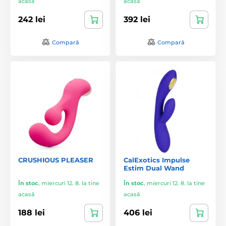
acasă
acasă
242 lei
392 lei
Compară
Compară
CRUSHIOUS PLEASER
CalExotics Impulse
Estim Dual Wand
În stoc
,
miercuri 12. 8. la tine
În stoc
,
miercuri 12. 8. la tine
acasă
acasă
188 lei
406 lei