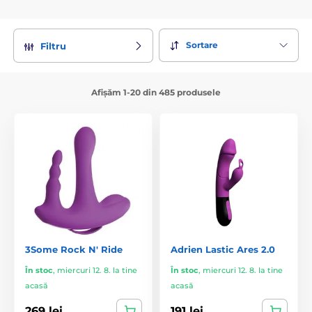
Sortare
Filtru
Afișăm 1-20 din 485 produsele
3Some Rock N' Ride
Adrien Lastic Ares 2.0
În stoc
,
miercuri 12. 8. la tine
În stoc
,
miercuri 12. 8. la tine
acasă
acasă
269 lei
191 lei