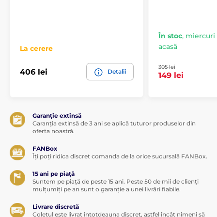
În stoc
,
miercuri 1
acasă
La cerere
305 lei
406 lei
Detalii
149 lei
Garanție extinsă
Garanția extinsă de 3 ani se aplică tuturor produselor din
oferta noastră.
FANBox
Îți poți ridica discret comanda de la orice sucursală FANBox.
15 ani pe piață
Suntem pe piață de peste 15 ani. Peste 50 de mii de clienți
mulțumiți pe an sunt o garanție a unei livrări fiabile.
Livrare discretă
Coletul este livrat întotdeauna discret, astfel încât nimeni să