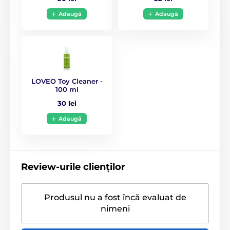
Adaugă
Adaugă
Produsul este inclus în categoria
Vibratoare clasice
Vibratoare multifuncționale
LOVEO Toy Cleaner -
100 ml
Vibratoare din silicon
30 lei
Cadouri pentru femei
Adaugă
Review-urile clienților
Produsul nu a fost încă evaluat de
nimeni