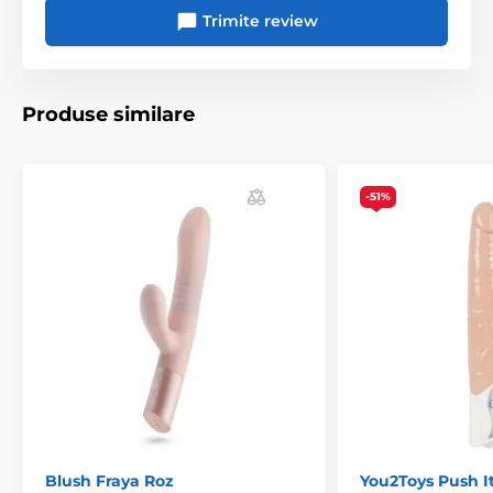
Trimite review
Produse similare
-51%
Blush Fraya Roz
You2Toys Push I