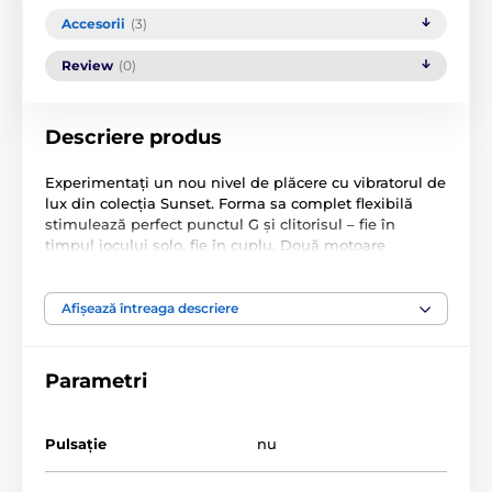
Accesorii
(3)
Review
(0)
Descriere produs
Experimentați un nou nivel de plăcere cu vibratorul de
lux din colecția Sunset. Forma sa complet flexibilă
stimulează perfect punctul G și clitorisul – fie în
timpul jocului solo, fie în cuplu. Două motoare
puternice, 10 moduri de vibrație și funcționarea
extrem de silențioasă vă garantează o experiență
discretă, dar intensă.
Afișează întreaga descriere
Fabricat din silicon lichid inovator, care este perfect
neted și delicat la atingere. Rezistent la apă conform
Parametri
standardului IPX7 – ideal pentru momente pasionale
chiar și în cadă sau duș. Se încarcă prin USB și oferă o
autonomie de până la 50 de minute cu o singură
Pulsație
nu
încărcare.
Specificații: