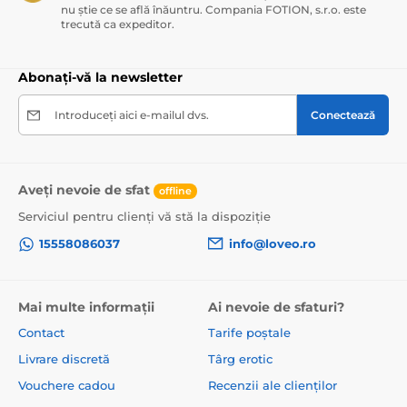
nu știe ce se află înăuntru. Compania FOTION, s.r.o. este
trecută ca expeditor.
Abonați-vă la newsletter
Introduceți aici e-mailul dvs.
Conectează
Aveți nevoie de sfat
offline
Serviciul pentru clienți vă stă la dispoziție
15558086037
info@loveo.ro
Mai multe informații
Ai nevoie de sfaturi?
Contact
Tarife poștale
Livrare discretă
Târg erotic
Vouchere cadou
Recenzii ale clienților