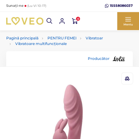
15558086037
Sunați-ne
(Lu-Vi 10-17)
0
Meniu
Pagină principală
PENTRU FEMEI
Vibratoar
Vibratoare multifuncționale
Producător