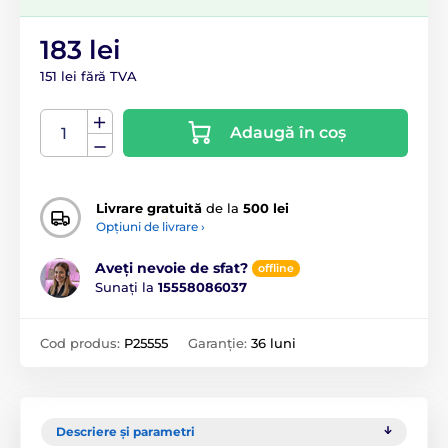
183 lei
151 lei fără TVA
Adaugă în coș
Livrare gratuită
de la
500 lei
Opțiuni de livrare ›
Aveți nevoie de sfat?
offline
Sunați la
15558086037
Cod produs:
P25555
Garanție:
36 luni
Descriere și parametri