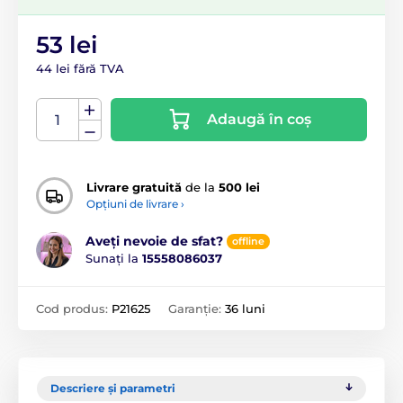
53 lei
44 lei fără TVA
Adaugă în coș
Livrare gratuită
de la
500 lei
Opțiuni de livrare ›
Aveți nevoie de sfat?
offline
Sunați la
15558086037
Cod produs:
P21625
Garanție:
36 luni
Descriere și parametri