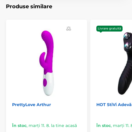
Produse similare
Rezistență la apă
da
Livrare gratuită
Lungime
20.5 cm
PrettyLove Arthur
HOT StiVi Adevă
În stoc
,
marți 11. 8. la tine acasă
În stoc
,
marți 11. 