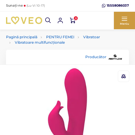
15558086037
Sunați-ne
(Lu-Vi 10-17)
0
Meniu
Pagină principală
PENTRU FEMEI
Vibratoar
Vibratoare multifuncționale
Producător