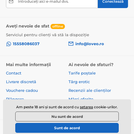
Introduceți aici e-mailul dvs.
Conectează
Aveți nevoie de sfat
offline
Serviciul pentru clienți vă stă la dispoziție
15558086037
info@loveo.ro
Mai multe informații
Ai nevoie de sfaturi?
Contact
Tarife poștale
Livrare discretă
Târg erotic
Vouchere cadou
Recenzii ale clienților
Plângere
Mărci oferite
Am peste 18 ani și sunt de acord cu
setarea
cookie-urilor.
Despre noi
Termeni și condiții
Nu sunt de acord
Sunt de acord
© 2026 www.loveo.ro ⦁ E-shop creat de
SIMPLIA.cz