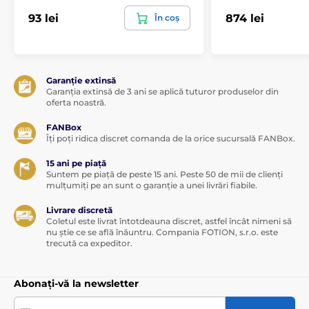
93 lei
874 lei
În coș
Garanție extinsă
Garanția extinsă de 3 ani se aplică tuturor produselor din
oferta noastră.
FANBox
Îți poți ridica discret comanda de la orice sucursală FANBox.
15 ani pe piață
Suntem pe piață de peste 15 ani. Peste 50 de mii de clienți
mulțumiți pe an sunt o garanție a unei livrări fiabile.
Livrare discretă
Coletul este livrat întotdeauna discret, astfel încât nimeni să
nu știe ce se află înăuntru. Compania FOTION, s.r.o. este
trecută ca expeditor.
Abonați-vă la newsletter