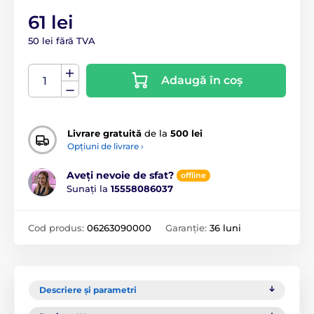
61 lei
50 lei fără TVA
Adaugă în coș
Livrare gratuită
de la
500 lei
Opțiuni de livrare ›
Aveți nevoie de sfat?
offline
Sunați la
15558086037
Cod produs:
06263090000
Garanție:
36 luni
Descriere și parametri