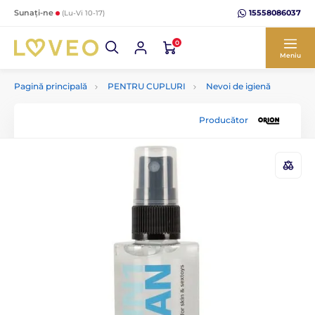
15558086037
Sunați-ne
(Lu-Vi 10-17)
0
Meniu
Pagină principală
PENTRU CUPLURI
Nevoi de igienă
Producător