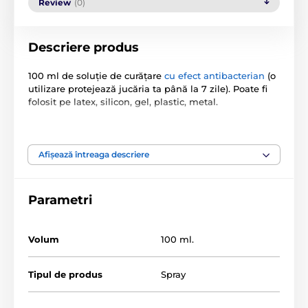
Review
(0)
Descriere produs
100 ml de soluție de curățare
cu efect antibacterian
(o
utilizare protejează jucăria ta până la 7 zile). Poate fi
folosit pe latex, silicon, gel, plastic, metal.
Produsul este inclus în categoria
Afișează întreaga descriere
PENTRU CUPLURI
Nevoi de igienă
Parametri
Dezinfectanți
Volum
100 ml.
Tipul de produs
Spray