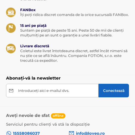
FANBox
Îți poți ridica discret comanda de la orice sucursală FANBox.
15 ani pe piață
Suntem pe piață de peste 15 ani. Peste 50 de mii de clienți
mulțumiți pe an sunt o garanție a unei livrări fiabile.
Livrare discretă
Coletul este livrat întotdeauna discret, astfel încât nimeni să
nu știe ce se află înăuntru. Compania FOTION, s.r.o. este
trecută ca expeditor.
Abonați-vă la newsletter
Introduceți aici e-mailul dvs.
Conectează
Aveți nevoie de sfat
offline
Serviciul pentru clienți vă stă la dispoziție
15558086037
info@loveo.ro