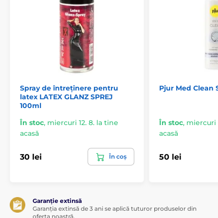
Spray de întreținere pentru
Pjur Med Clean 
latex LATEX GLANZ SPREJ
100ml
În stoc
,
miercuri 12. 8. la tine
În stoc
,
miercuri 1
acasă
acasă
30 lei
50 lei
În coș
Garanție extinsă
Garanția extinsă de 3 ani se aplică tuturor produselor din
oferta noastră.