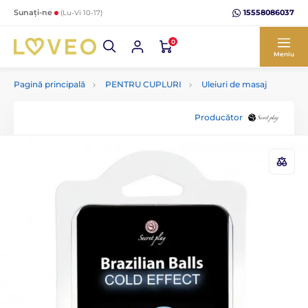
15558086037
Sunați-ne
(Lu-Vi 10-17)
0
Meniu
Pagină principală
PENTRU CUPLURI
Uleiuri de masaj
Producător