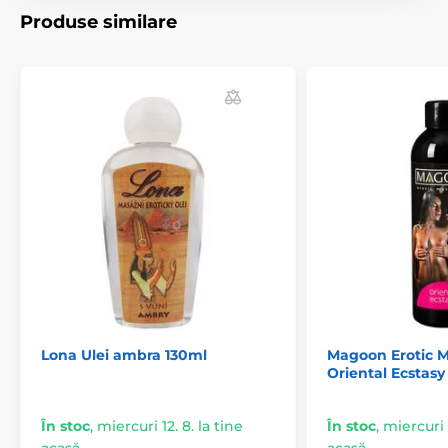
Produse similare
Lona Ulei ambra 130ml
Magoon Erotic M
Oriental Ecstas
În stoc
,
miercuri 12. 8. la tine
În stoc
,
miercuri 1