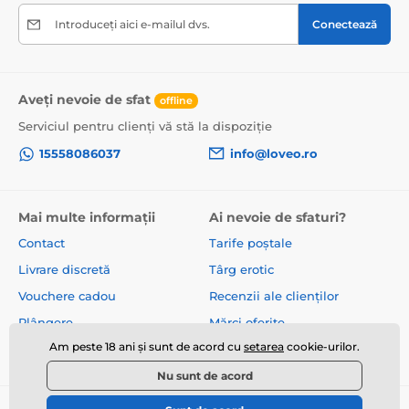
Introduceți aici e-mailul dvs.
Conectează
Aveți nevoie de sfat
offline
Serviciul pentru clienți vă stă la dispoziție
15558086037
info@loveo.ro
Mai multe informații
Ai nevoie de sfaturi?
Contact
Tarife poștale
Livrare discretă
Târg erotic
Vouchere cadou
Recenzii ale clienților
Plângere
Mărci oferite
Am peste 18 ani și sunt de acord cu
setarea
cookie-urilor.
Despre noi
Termeni și condiții
Nu sunt de acord