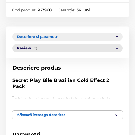
Cod produs:
P23968
Garanție:
36 luni
Descriere și parametri
Review
(0)
Descriere produs
Secret Play Bile Brazilian Cold Effect 2
Pack
Îndrăzniți să încercați aceste bile braziliene de la
Secret Play
. Efect: Rece
Mod de utilizare:
Afișează întreaga descriere
Umeziți mâna cu apă și cuprindeți bila braziliană în
palmă. Căldura mâinii și umezeala vor topi bila în 3
Parametri