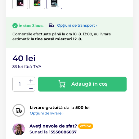
Opțiuni de transport ›
În stoc 3 buc.
Comenzile efectuate până la ora 10. 8. 13:00, au livrare
estimată:
la tine acasă miercuri 12. 8.
40 lei
33 lei fără TVA
Adaugă în coș
Livrare gratuită
de la
500 lei
Opțiuni de livrare ›
Aveți nevoie de sfat?
offline
Sunați la
15558086037