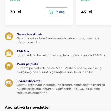
acasă
acasă
30 lei
45 lei
În coș
Garanție extinsă
Garanția extinsă de 3 ani se aplică tuturor produselor din
oferta noastră.
FANBox
Îți poți ridica discret comanda de la orice sucursală FANBox.
15 ani pe piață
Suntem pe piață de peste 15 ani. Peste 50 de mii de clienți
mulțumiți pe an sunt o garanție a unei livrări fiabile.
Livrare discretă
Coletul este livrat întotdeauna discret, astfel încât nimeni să
nu știe ce se află înăuntru. Compania FOTION, s.r.o. este
trecută ca expeditor.
Abonați-vă la newsletter