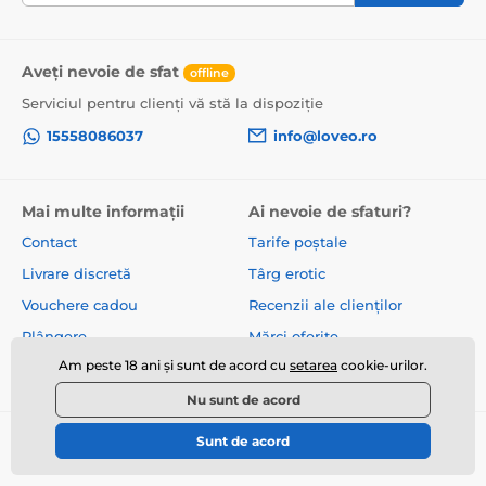
Aveți nevoie de sfat
offline
Serviciul pentru clienți vă stă la dispoziție
15558086037
info@loveo.ro
Mai multe informații
Ai nevoie de sfaturi?
Contact
Tarife poștale
Livrare discretă
Târg erotic
Vouchere cadou
Recenzii ale clienților
Plângere
Mărci oferite
Am peste 18 ani și sunt de acord cu
setarea
cookie-urilor.
Despre noi
Termeni și condiții
Nu sunt de acord
Sunt de acord
© 2026 www.loveo.ro ⦁ E-shop creat de
SIMPLIA.cz