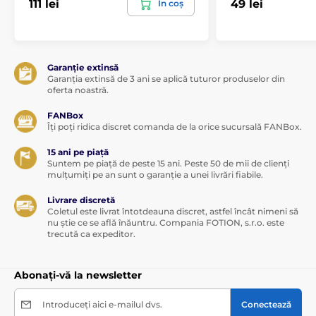
Geluri de masaj
Uleiuri de masaj
111 lei
49 lei
În coș
Cosmetice erotice
Cosmetice pentru femei
Garanție extinsă
Garanția extinsă de 3 ani se aplică tuturor produselor din
oferta noastră.
FANBox
Îți poți ridica discret comanda de la orice sucursală FANBox.
15 ani pe piață
Suntem pe piață de peste 15 ani. Peste 50 de mii de clienți
mulțumiți pe an sunt o garanție a unei livrări fiabile.
Livrare discretă
Coletul este livrat întotdeauna discret, astfel încât nimeni să
nu știe ce se află înăuntru. Compania FOTION, s.r.o. este
trecută ca expeditor.
Abonați-vă la newsletter
Introduceți aici e-mailul dvs.
Conectează