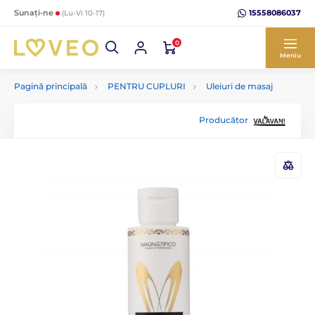
15558086037
Sunați-ne
(Lu-Vi 10-17)
0
Meniu
Pagină principală
PENTRU CUPLURI
Uleiuri de masaj
Producător