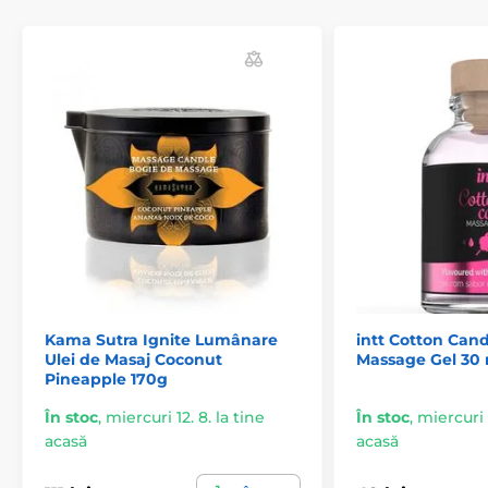
Annuus Seed Oil, Tocopherol, Ethyl Ferulate, Humulus
Lupulus Extract, Alpha-Isomethyl Ionone, Citronellol,
Coumarin, Eugenol, Geraniol, Limonene, Linalool.
Kama Sutra Ignite Lumânare
intt Cotton Ca
Ulei de Masaj Coconut
Massage Gel 30 
Produsul este inclus în categoria
Pineapple 170g
Joc senzual
Afrodiziazicele
În stoc
,
miercuri 12. 8. la tine
În stoc
,
miercuri 1
acasă
acasă
Afrodisiace pentru femei