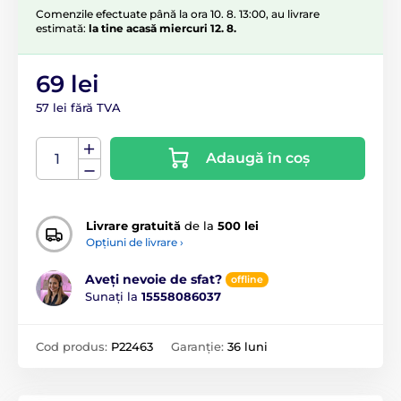
Comenzile efectuate până la ora 10. 8. 13:00, au livrare
estimată:
la tine acasă miercuri 12. 8.
69 lei
57 lei fără TVA
Adaugă în coș
Livrare gratuită
de la
500 lei
Opțiuni de livrare ›
Aveți nevoie de sfat?
offline
Sunați la
15558086037
Cod produs:
P22463
Garanție:
36 luni