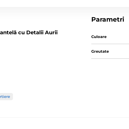
Parametri
antelă cu Detalii Aurii
Culoare
Greutate
rtiere