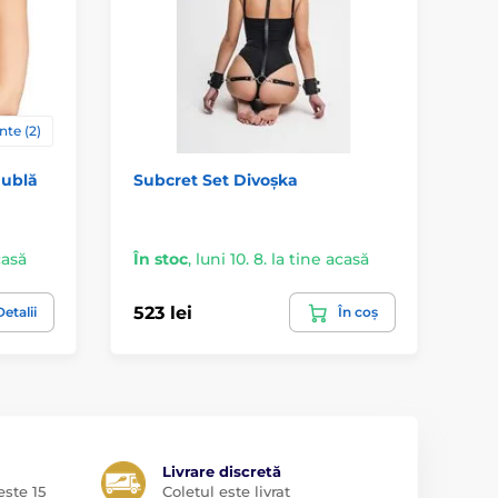
nte (2)
Dublă
Subcret Set Divoșka
Col
casă
În stoc
,
luni 10. 8. la tine acasă
La
523 lei
81 
etalii
În coș
Livrare discretă
ste 15
Coletul este livrat