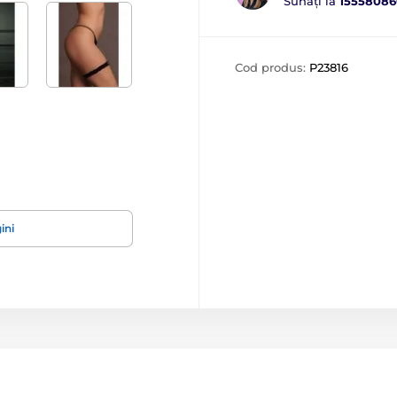
Sunați la
15558086
Cod produs:
P23816
ini