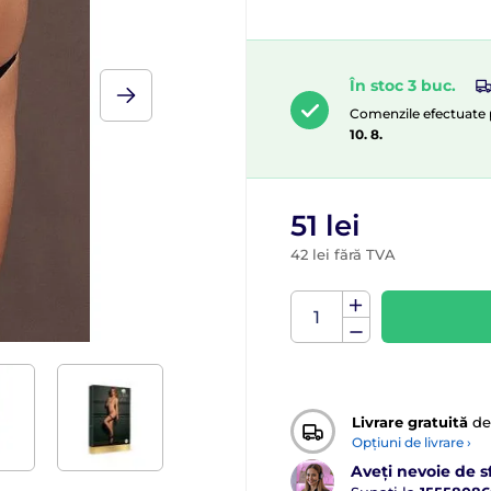
În stoc 3 buc.
Comenzile efectuate p
10. 8.
51 lei
42 lei fără TVA
Livrare gratuită
de
Opțiuni de livrare ›
Aveți nevoie de s