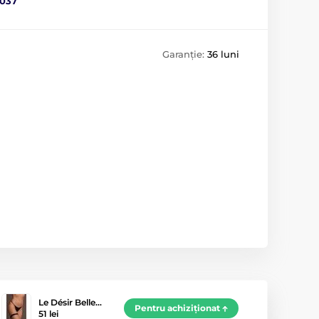
037
Garanție:
36 luni
Le Désir Belle…
Pentru achiziționat
51 lei