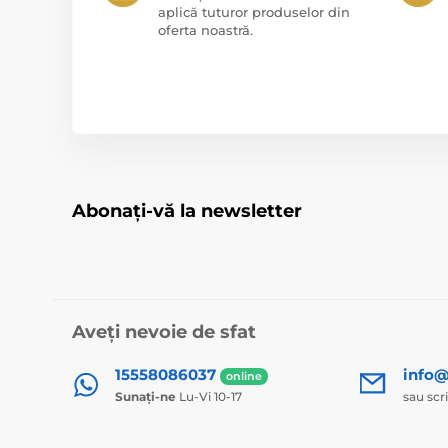
aplică tuturor produselor din
oferta noastră.
Abonați-vă la newsletter
Aveți nevoie de sfat
15558086037
info@
online
Sunați-ne
Lu-Vi 10-17
sau scr