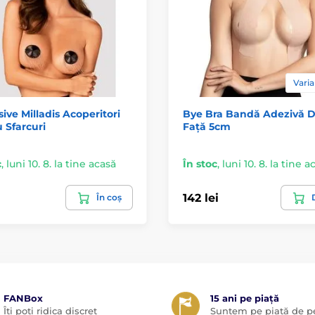
Varia
ive Milladis Acoperitori
Bye Bra Bandă Adezivă 
 Sfarcuri
Față 5cm
c
,
luni 10. 8. la tine acasă
În stoc
,
luni 10. 8. la tine a
142 lei
În coș
D
FANBox
15 ani pe piață
Îți poți ridica discret
Suntem pe piață de pe