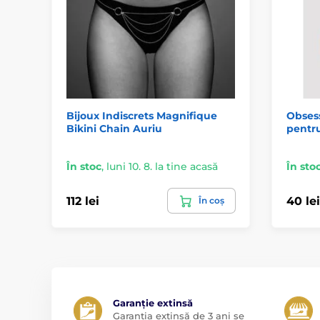
Bijoux Indiscrets Magnifique
Obsess
Bikini Chain Auriu
pentru
În stoc
,
luni 10. 8. la tine acasă
În sto
112 lei
40 lei
În coș
Garanție extinsă
Garanția extinsă de 3 ani se