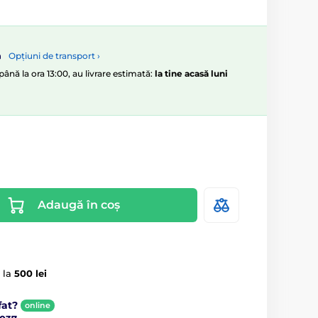
Opțiuni de transport ›
ână la ora 13:00, au livrare estimată:
la tine acasă luni
Adaugă în coș
 la
500 lei
fat?
online