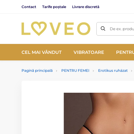
Contact
Tarife poștale
Livrare discretă
De ex. produ
CEL MAI VÂNDUT
VIBRATOARE
PENTRU
Pagină principală
PENTRU FEMEI
Erotikus ruházat