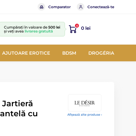
Comparator
Conectează-te
0
Cumpărați în valoare de
500 lei
0 lei
și veți avea
livrarea gratuită
AJUTOARE EROTICE
BDSM
DROGÉRIA
 Jartieră
Dantelă cu
Afișează alte produse ›