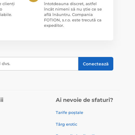
 clienți
întotdeauna discret, astfel
o
încât nimeni să nu știe ce se
iabile.
află înăuntru. Compania
FOTION, s.r.o. este trecută ca
expeditor.
l dvs.
Conectează
ii
Ai nevoie de sfaturi?
Tarife poștale
Târg erotic