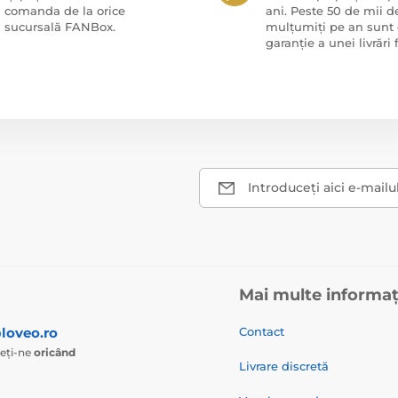
comanda de la orice
ani. Peste 50 de mii de
sucursală FANBox.
mulțumiți pe an sunt 
garanție a unei livrări f
Introduceți aici e-mailu
Mai multe informaț
loveo.ro
Contact
ieți-ne
oricând
Livrare discretă