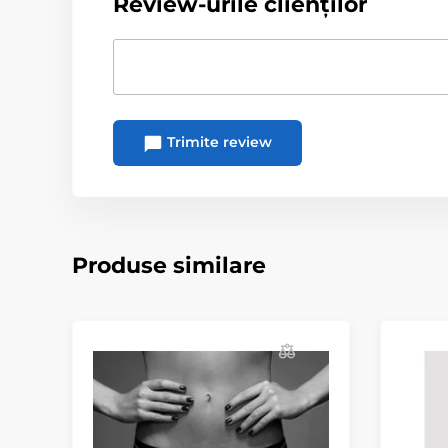
Review-urile clienților
Trimite review
Produse similare