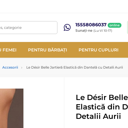
15558086037
online
s, categorie
Sunați-ne
(Lu-Vi 10-17)
 FEMEI
PENTRU BĂRBAȚI
PENTRU CUPLURI
Accesorii
Le Désir Belle Jartieră Elastică din Dantelă cu Detalii Aurii
Le Désir Belle
Elastică din 
Detalii Aurii