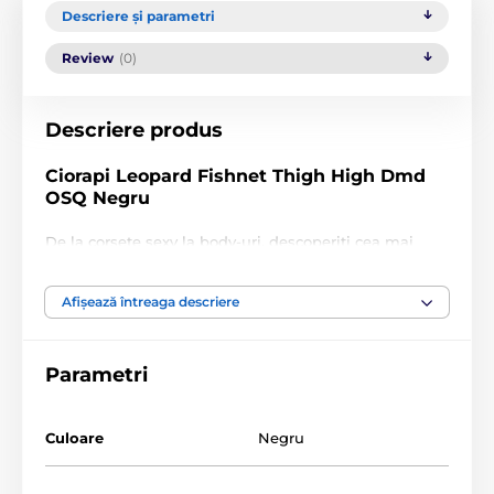
Descriere și parametri
Review
(0)
Descriere produs
Ciorapi Leopard Fishnet Thigh High Dmd
OSQ Negru
De la corsete sexy la body-uri, descoperiți cea mai
recentă lenjerie sexy de la brandul
Dreamgirls
pentru
femei de toate formele și mărimile. Ciorapi negri de
Afișează întreaga descriere
mărime mare, din plasă, cu model leopard.
Compoziție:
Parametri
90% nailon, 10% elastan
Culoare
Negru
Produsul este inclus în categoria