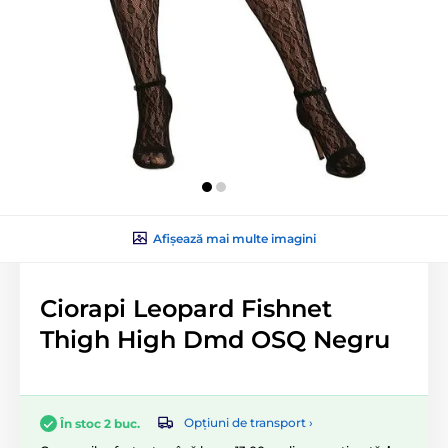
Afișează mai multe imagini
Ciorapi Leopard Fishnet
Thigh High Dmd OSQ Negru
Opțiuni de transport ›
În stoc 2 buc.