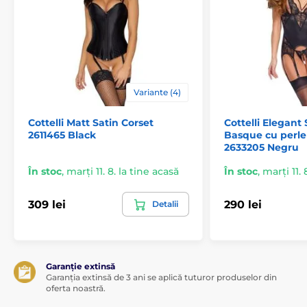
Variante (4)
Cottelli Matt Satin Corset
Cottelli Elegant
2611465 Black
Basque cu perle
2633205 Negru
În stoc
,
marți 11. 8. la tine acasă
În stoc
,
marți 11. 
309 lei
290 lei
Detalii
Garanție extinsă
Garanția extinsă de 3 ani se aplică tuturor produselor din
oferta noastră.