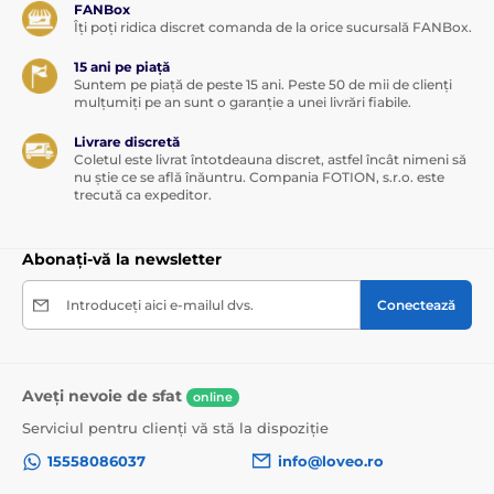
FANBox
Îți poți ridica discret comanda de la orice sucursală FANBox.
15 ani pe piață
Suntem pe piață de peste 15 ani. Peste 50 de mii de clienți
mulțumiți pe an sunt o garanție a unei livrări fiabile.
Livrare discretă
Coletul este livrat întotdeauna discret, astfel încât nimeni să
nu știe ce se află înăuntru. Compania FOTION, s.r.o. este
trecută ca expeditor.
Abonați-vă la newsletter
Introduceți aici e-mailul dvs.
Conectează
Aveți nevoie de sfat
online
Serviciul pentru clienți vă stă la dispoziție
15558086037
info@loveo.ro