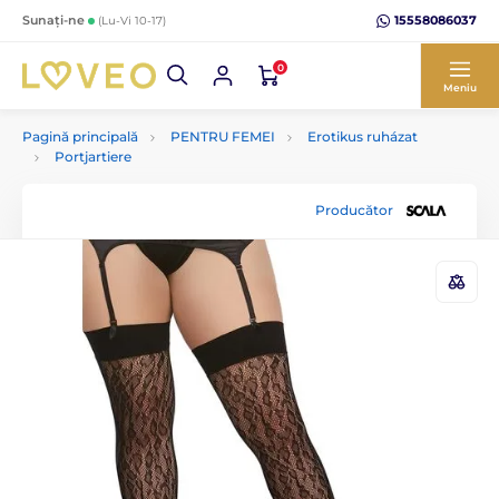
15558086037
Sunați-ne
(Lu-Vi 10-17)
0
Meniu
Pagină principală
PENTRU FEMEI
Erotikus ruházat
Portjartiere
Producător