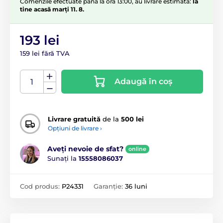
Comenzile efectuate până la ora 13:00, au livrare estimată:
la
tine acasă marți 11. 8.
193 lei
159 lei fără TVA
Adaugă în coș
Livrare gratuită
de la
500 lei
Opțiuni de livrare ›
Aveți nevoie de sfat?
online
Sunați la
15558086037
Cod produs:
P24331
Garanție:
36 luni