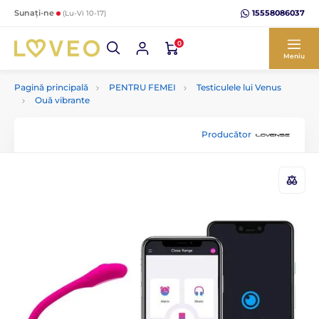
15558086037
Sunați-ne
(Lu-Vi 10-17)
0
Meniu
Pagină principală
PENTRU FEMEI
Testiculele lui Venus
Ouă vibrante
Producător