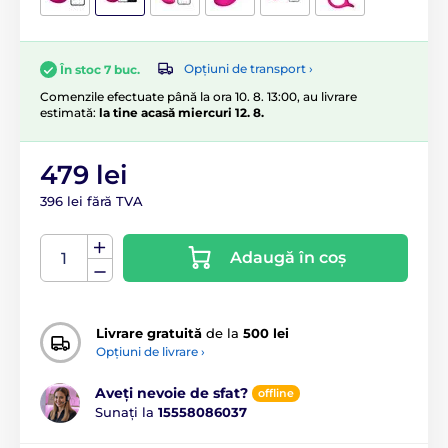
Opțiuni de transport ›
În stoc 7 buc.
Comenzile efectuate până la ora 10. 8. 13:00, au livrare
estimată:
la tine acasă miercuri 12. 8.
479 lei
396 lei fără TVA
Adaugă în coș
Livrare gratuită
de la
500 lei
Opțiuni de livrare ›
Aveți nevoie de sfat?
offline
Sunați la
15558086037