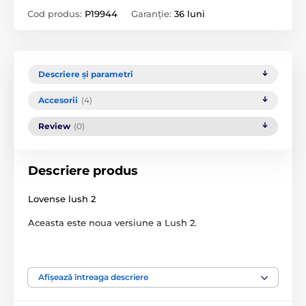
Cod produs:
P19944
Garanție:
36 luni
Descriere și parametri
Accesorii
(4)
Review
(0)
Descriere produs
Lovense lush 2
Aceasta este noua versiune a Lush 2.
Lush are o recepție a semnalului mai bună, un control
intuitiv mai ușor, iar vibrațiile sale sunt și mai
puternice.
Afișează întreaga descriere
Noua versiune are o antenă îmbunătățită suplimentar,