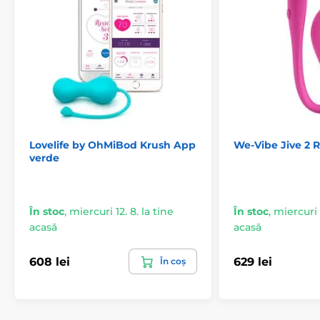
Lovelife by OhMiBod Krush App
We-Vibe Jive 2 R
verde
În stoc
,
miercuri 12. 8. la tine
În stoc
,
miercuri 1
acasă
acasă
608 lei
629 lei
În coș