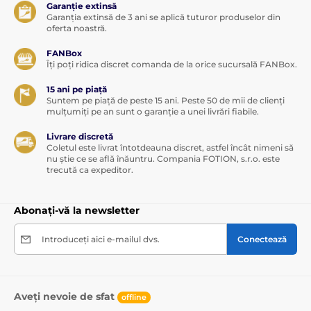
Garanție extinsă
Garanția extinsă de 3 ani se aplică tuturor produselor din
oferta noastră.
FANBox
Îți poți ridica discret comanda de la orice sucursală FANBox.
15 ani pe piață
Suntem pe piață de peste 15 ani. Peste 50 de mii de clienți
mulțumiți pe an sunt o garanție a unei livrări fiabile.
Livrare discretă
Coletul este livrat întotdeauna discret, astfel încât nimeni să
nu știe ce se află înăuntru. Compania FOTION, s.r.o. este
trecută ca expeditor.
Abonați-vă la newsletter
Introduceți aici e-mailul dvs.
Conectează
Aveți nevoie de sfat
offline