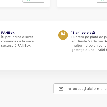
FANBox
15 ani pe piață
Îți poți ridica discret
Suntem pe piață de pe
comanda de la orice
ani. Peste 50 de mii de
sucursală FANBox.
mulțumiți pe an sunt 
garanție a unei livrări f
Introduceți aici e-mailu