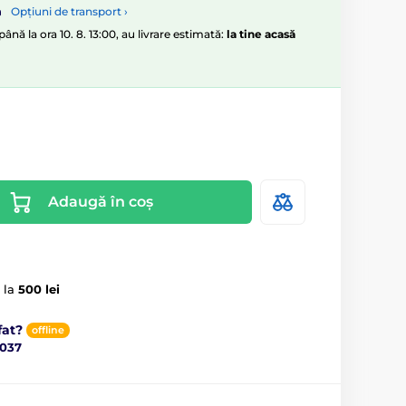
Opțiuni de transport ›
nă la ora 10. 8. 13:00, au livrare estimată:
la tine acasă
Adaugă în coș
 la
500 lei
fat?
offline
037