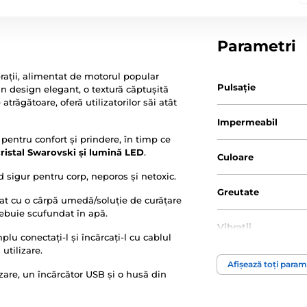
Parametri
rații, alimentat de motorul popular
Pulsație
un design elegant, o textură căptușită
trăgătoare, oferă utilizatorilor săi atât
Impermeabil
 pentru confort și prindere, în timp ce
ristal Swarovski și lumină LED
.
Culoare
nd sigur pentru corp, neporos și netoxic.
Greutate
rățat cu o cârpă umedă/soluție de curățare
rebuie scufundat în apă.
Vibrații
plu conectați-l și încărcați-l cu cablul
utilizare.
Afișează toți param
Zona erogenă
lizare, un încărcător USB și o husă din