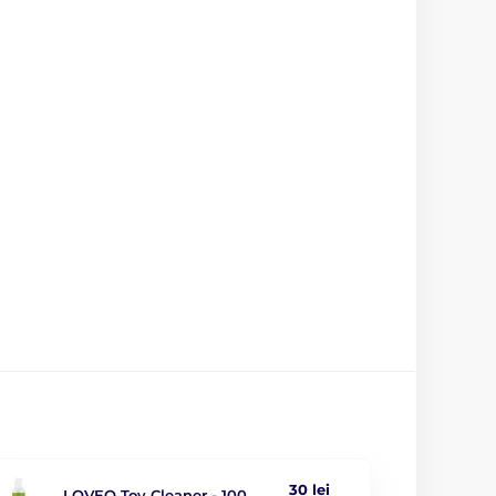
că
Încărcător
Baterie reîncărcabilă
ABS/Silicon
3.5 cm
da
20 cm
30 lei
LOVEO Toy Cleaner - 100