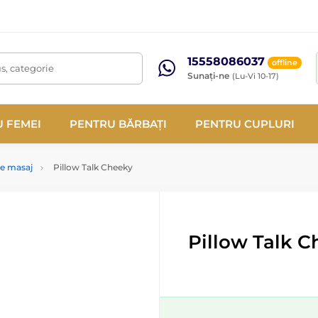
15558086037
offline
s, categorie
Sunați-ne
(Lu-Vi 10-17)
 FEMEI
PENTRU BĂRBAȚI
PENTRU CUPLURI
e masaj
Pillow Talk Cheeky
Pillow Talk 