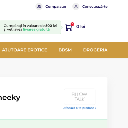
Comparator
Conectează-te
0
Cumpărați în valoare de
500 lei
0 lei
și veți avea
livrarea gratuită
AJUTOARE EROTICE
BDSM
DROGÉRIA
Cheeky
Afișează alte produse ›