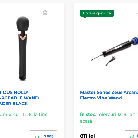
Livrare gratuită
IOUS HOLLY
Master Series Zeus Arcan
ARGEABLE WAND
Electro Vibe Wand
AGER BLACK
c
,
miercuri 12. 8. la tine
În stoc
,
miercuri 12. 8. la t
acasă
i
811 lei
În coș