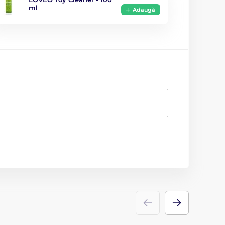
ml
Adaugă