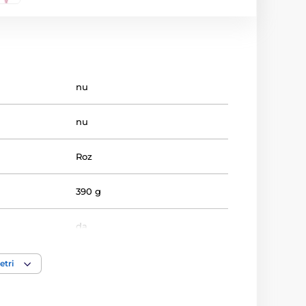
nu
nu
Roz
390 g
da
Sfârcuri
,
Clitoris
,
Dispozitiv
etri
medical