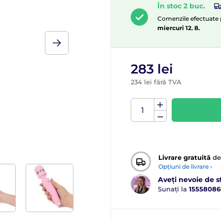
În stoc 2 buc.
Comenzile efectuate pâ
miercuri 12. 8.
283 lei
234 lei fără TVA
Livrare gratuită
de
Opțiuni de livrare ›
Aveți nevoie de s
Sunați la
15558086