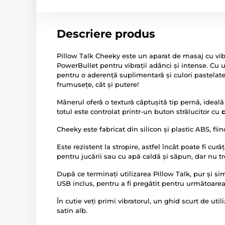
Descriere produs
Pillow Talk Cheeky este un aparat de masaj cu vib
PowerBullet pentru vibrații adânci și intense. Cu 
pentru o aderență suplimentară și culori pastelate a
frumusețe, cât și putere!
Mânerul oferă o textură căptușită tip pernă, ideală
totul este controlat printr-un buton strălucitor cu
c
Cheeky este fabricat din silicon și plastic ABS, fii
Este rezistent la stropire, astfel încât poate fi cu
pentru jucării sau cu apă caldă și săpun, dar nu t
După ce terminați utilizarea Pillow Talk, pur și sim
USB inclus, pentru a fi pregătit pentru următoarea 
În cutie veți primi vibratorul, un ghid scurt de uti
satin alb.