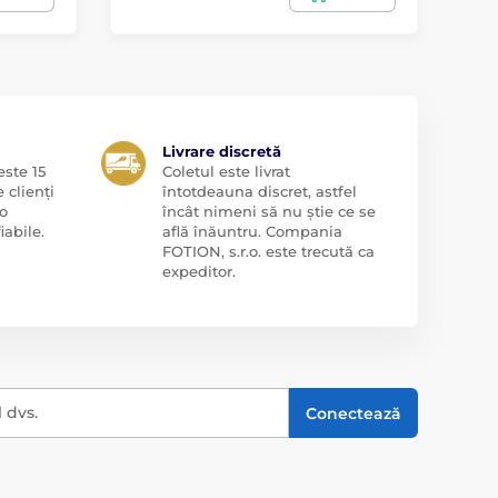
Livrare discretă
ste 15
Coletul este livrat
 clienți
întotdeauna discret, astfel
o
încât nimeni să nu știe ce se
iabile.
află înăuntru. Compania
FOTION, s.r.o. este trecută ca
expeditor.
l dvs.
Conectează