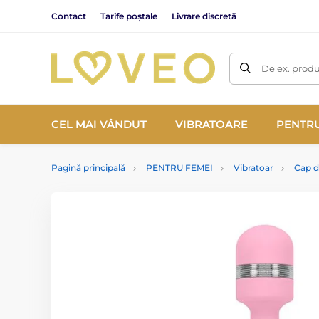
Contact
Tarife poștale
Livrare discretă
De ex. produ
CEL MAI VÂNDUT
VIBRATOARE
PENTRU
Pagină principală
PENTRU FEMEI
Vibratoar
Cap d