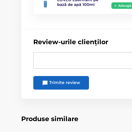
bază de apă 100ml
Adaugă
Review-urile clienților
Trimite review
Produse similare