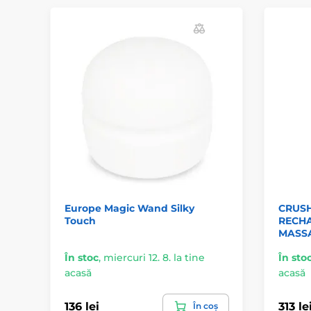
Europe Magic Wand Silky
CRUSH
Touch
RECH
MASS
În stoc
,
miercuri 12. 8. la tine
În sto
acasă
acasă
136 lei
313 le
În coș