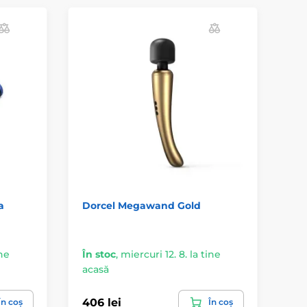
N
a
Dorcel Megawand Gold
be
ine
În stoc
,
miercuri 12. 8. la tine
În 
acasă
ac
406 lei
151
În coș
În coș