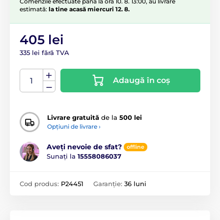
Comenzile efectuate până la ora 10. 8. 13:00, au livrare
estimată:
la tine acasă miercuri 12. 8.
405 lei
335 lei fără TVA
Adaugă în coș
Livrare gratuită
de la
500 lei
Opțiuni de livrare ›
Aveți nevoie de sfat?
offline
Sunați la
15558086037
Cod produs:
P24451
Garanție:
36 luni