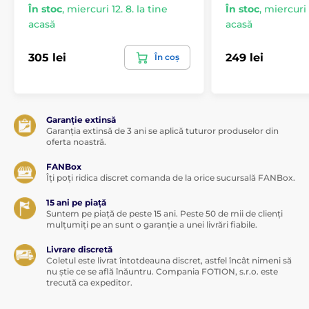
În stoc
,
miercuri 12. 8. la tine
În stoc
,
miercuri 1
acasă
acasă
305 lei
249 lei
În coș
Garanție extinsă
Garanția extinsă de 3 ani se aplică tuturor produselor din
oferta noastră.
FANBox
Îți poți ridica discret comanda de la orice sucursală FANBox.
15 ani pe piață
Suntem pe piață de peste 15 ani. Peste 50 de mii de clienți
mulțumiți pe an sunt o garanție a unei livrări fiabile.
Livrare discretă
Coletul este livrat întotdeauna discret, astfel încât nimeni să
nu știe ce se află înăuntru. Compania FOTION, s.r.o. este
trecută ca expeditor.