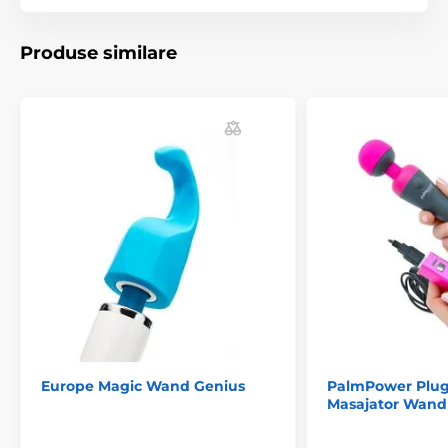
Rezistență la apă
da
Cap de masaj
Vibratoare de lux
Produse similare
Vibratoare multifuncționale
Lungime
31 cm
Vibratoare din silicon
Europe Magic Wand Genius
PalmPower Plug
Masajator Wand