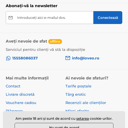
Abonați-vă la newsletter
Introduceți aici e-mailul dvs.
Conectează
Aveți nevoie de sfat
offline
Serviciul pentru clienți vă stă la dispoziție
15558086037
info@loveo.ro
Mai multe informații
Ai nevoie de sfaturi?
Contact
Tarife poștale
Livrare discretă
Târg erotic
Vouchere cadou
Recenzii ale clienților
Plângere
Mărci oferite
Am peste 18 ani și sunt de acord cu
setarea
cookie-urilor.
Despre noi
Termeni și condiții
Nu sunt de acord