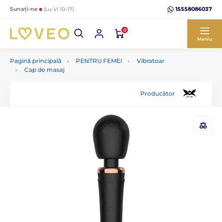
15558086037
Sunați-ne
(Lu-Vi 10-17)
0
Meniu
Pagină principală
PENTRU FEMEI
Vibratoar
Cap de masaj
Producător