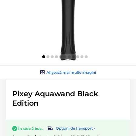
Afișează mai multe imagini
Pixey Aquawand Black
Edition
Opțiuni de transport ›
În stoc 2 buc.