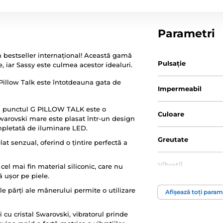
Parametri
un bestseller internațional! Această gamă
Pulsație
, iar Sassy este culmea acestor idealuri.
 Pillow Talk este întotdeauna gata de
Impermeabil
ru punctul G PILLOW TALK este o
Culoare
warovski mare este plasat într-un design
mpletată de iluminare LED.
Greutate
t senzual, oferind o țintire perfectă a
Vibrații
cel mai fin material siliconic, care nu
 ușor pe piele.
e părți ale mânerului permite o utilizare
Zona erogenă
Afișează toți param
cu cristal Swarovski, vibratorul prinde
Alimentare electri