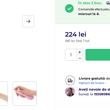
În stoc 2 buc.
Comenzile efectuate pâ
miercuri 12. 8.
224 lei
185 lei fără TVA
Livrare gratuită
de
Opțiuni de livrare ›
Aveți nevoie de s
Sunați la
15558086