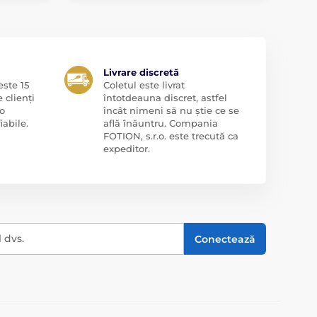
Livrare discretă
ste 15
Coletul este livrat
 clienți
întotdeauna discret, astfel
o
încât nimeni să nu știe ce se
iabile.
află înăuntru. Compania
FOTION, s.r.o. este trecută ca
expeditor.
l dvs.
Conectează