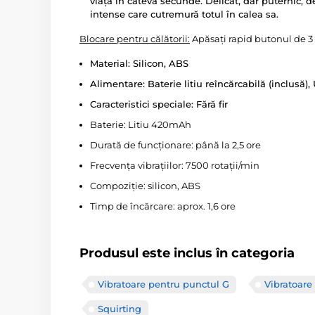
viață în câteva secunde. Delicat, dar puternic, de
intense care cutremură totul în calea sa.
Blocare pentru călătorii:
Apăsați rapid butonul de 3 o
Material: Silicon, ABS
Alimentare: Baterie litiu reîncărcabilă (inclusă),
Caracteristici speciale: Fără fir
Baterie: Litiu 420mAh
Durată de funcționare: până la 2,5 ore
Frecvența vibrațiilor: 7500 rotații/min
Compoziție: silicon, ABS
Timp de încărcare: aprox. 1,6 ore
Produsul este inclus în categoria
Vibratoare pentru punctul G
Vibratoare 
Squirting