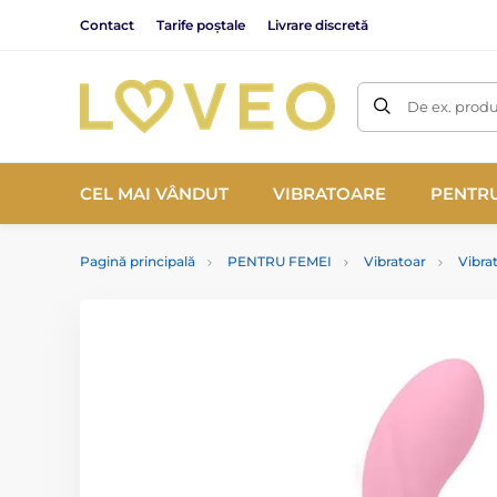
Contact
Tarife poștale
Livrare discretă
De ex. produ
CEL MAI VÂNDUT
VIBRATOARE
PENTRU
Pagină principală
PENTRU FEMEI
Vibratoar
Vibrat