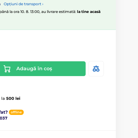
Opțiuni de transport ›
nă la ora 10. 8. 13:00, au livrare estimată:
la tine acasă
Adaugă în coș
 la
500 lei
fat?
offline
037