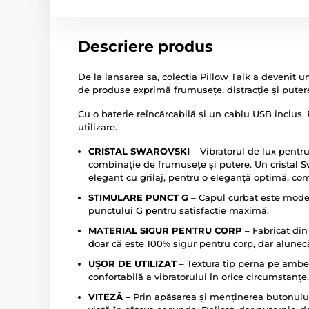
Descriere produs
De la lansarea sa, colecția Pillow Talk a devenit 
de produse exprimă frumusețe, distracție și putere
Cu o baterie reîncărcabilă și un cablu USB inclus,
utilizare.
CRISTAL SWAROVSKI
– Vibratorul de lux pent
combinație de frumusețe și putere. Un cristal S
elegant cu grilaj, pentru o eleganță optimă, co
STIMULARE PUNCT G
– Capul curbat este modela
punctului G pentru satisfacție maximă.
MATERIAL SIGUR PENTRU CORP
– Fabricat din 
doar că este 100% sigur pentru corp, dar alunecă
UȘOR DE UTILIZAT
– Textura tip pernă pe ambel
confortabilă a vibratorului în orice circumstanțe.
VITEZĂ
– Prin apăsarea și menținerea butonului 