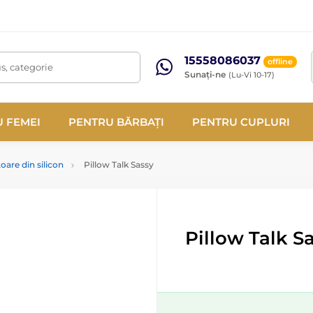
15558086037
offline
s, categorie
Sunați-ne
(Lu-Vi 10-17)
 FEMEI
PENTRU BĂRBAȚI
PENTRU CUPLURI
oare din silicon
Pillow Talk Sassy
Pillow Talk S