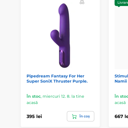
Livrar
Pipedream Fantasy For Her
Stimul
Super SoniX Thruster Purple.
Namii
În stoc
,
miercuri 12. 8. la tine
În sto
acasă
acasă
395 lei
667 le
În coș