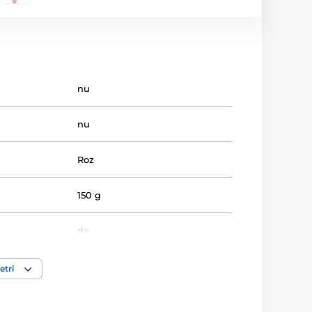
nu
nu
Roz
150 g
da
Punctul G
,
Vaginal
etri
că
Încărcător