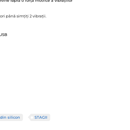
vine rapid o forță motrice a vibrațiilor
Tip baterie
ri până simțiți 2 vibrații.
Material
 USB
Diametru
Rezistență la apă
Lungime
din silicon
STAGII