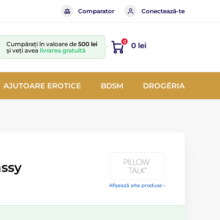
Comparator
Conectează-te
0
Cumpărați în valoare de
500 lei
0 lei
și veți avea
livrarea gratuită
AJUTOARE EROTICE
BDSM
DROGÉRIA
assy
Afișează alte produse ›