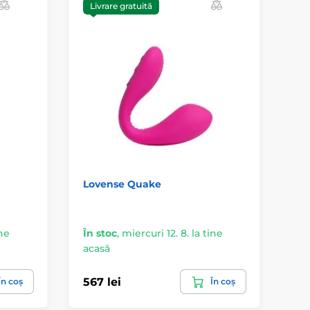
Livrare gratuită
Lovense Quake
Ch
ine
În stoc
,
miercuri 12. 8. la tine
acasă
Nu
567 lei
36
În coș
În coș