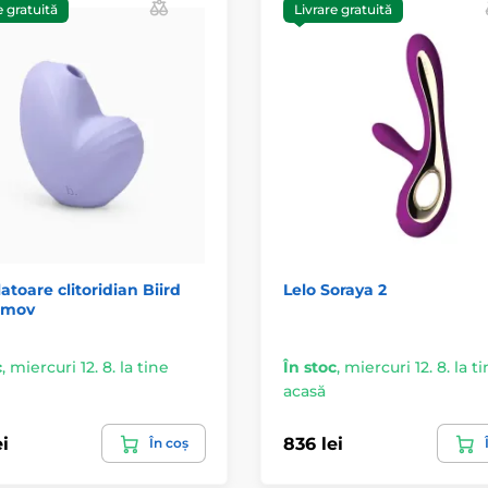
e gratuită
Livrare gratuită
atoare clitoridian Biird
Lelo Soraya 2
 mov
c
,
miercuri 12. 8. la tine
În stoc
,
miercuri 12. 8. la t
acasă
i
836 lei
În coș