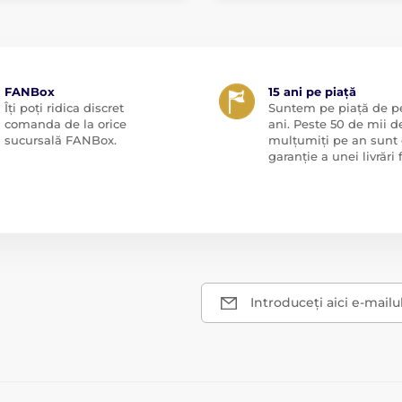
FANBox
15 ani pe piață
Îți poți ridica discret
Suntem pe piață de pe
comanda de la orice
ani. Peste 50 de mii de
sucursală FANBox.
mulțumiți pe an sunt 
garanție a unei livrări f
Introduceți aici e-mailu