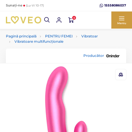
15558086037
Sunați-ne
(Lu-Vi 10-17)
0
Meniu
Pagină principală
PENTRU FEMEI
Vibratoar
Vibratoare multifuncționale
Producător