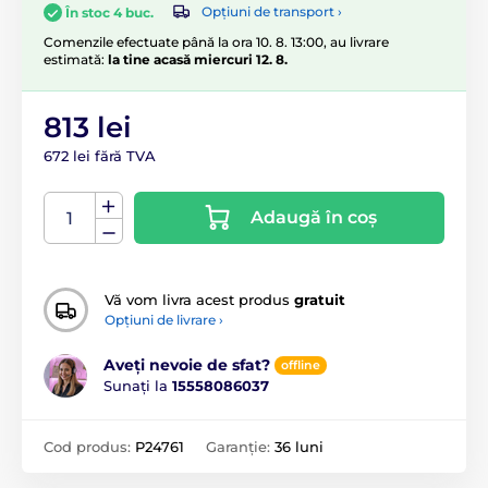
Opțiuni de transport ›
În stoc 4 buc.
Comenzile efectuate până la ora 10. 8. 13:00, au livrare
estimată:
la tine acasă miercuri 12. 8.
813 lei
672 lei fără TVA
Adaugă în coș
Vă vom livra acest produs
gratuit
Opțiuni de livrare ›
Aveți nevoie de sfat?
offline
Sunați la
15558086037
Cod produs:
P24761
Garanție:
36 luni