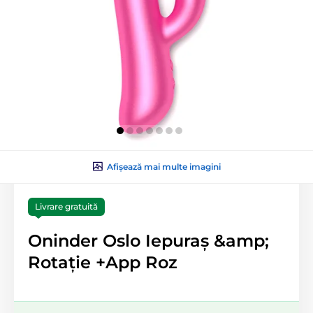
Afișează mai multe imagini
Livrare gratuită
Oninder Oslo Iepuraș &amp;
Rotație +App Roz