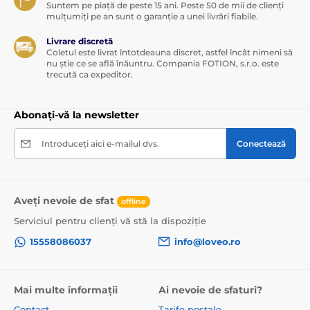
Suntem pe piață de peste 15 ani. Peste 50 de mii de clienți
posibilitate de utilizare și fără aplicație
mulțumiți pe an sunt o garanție a unei livrări fiabile.
reîncărcabil prin USB (cablu inclus)
Livrare discretă
Coletul este livrat întotdeauna discret, astfel încât nimeni să
ușor de curățat
nu știe ce se află înăuntru. Compania FOTION, s.r.o. este
trecută ca expeditor.
operare simplă și intuitivă
compatibil cu lubrifianți pe bază de apă
Abonați-vă la newsletter
Dimensiuni:
Introduceți aici e-mailul dvs.
Conectează
lungime totală 23 cm
diametru 3,5 cm
lungime utilizabilă 14 cm
Aveți nevoie de sfat
offline
Aplicație de descărcat:
Serviciul pentru clienți vă stă la dispoziție
iOS
15558086037
info@loveo.ro
Google Play
Mai multe informații
Ai nevoie de sfaturi?
Produsul este inclus în categoria
Contact
Tarife poștale