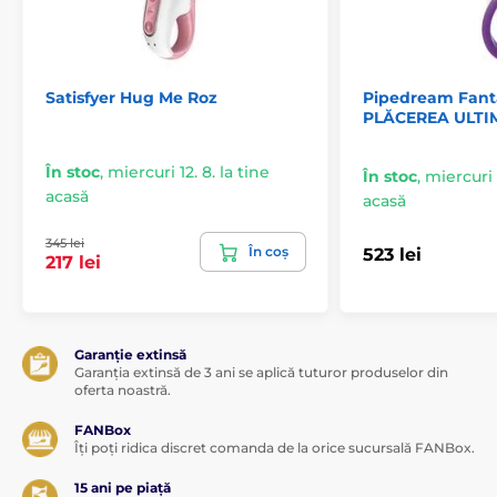
Satisfyer Hug Me Roz
Pipedream Fant
PLĂCEREA ULTI
În stoc
,
miercuri 12. 8. la tine
În stoc
,
miercuri 1
acasă
acasă
De ce să alegi Oslo Iepuraș & Rotație +App Roz de la
Oninder:
345 lei
În coș
523 lei
217 lei
motor puternic
programe infinite de vibrații prin aplicație
silicon moale de calitate medicală
Garanție extinsă
rezistent la apă (IPX7)
Garanția extinsă de 3 ani se aplică tuturor produselor din
oferta noastră.
contact constant cu clitorisul
stimulare dublă
FANBox
Îți poți ridica discret comanda de la orice sucursală FANBox.
braț flexibil
15 ani pe piață
aplicație mobilă Oninder pentru control la distanță