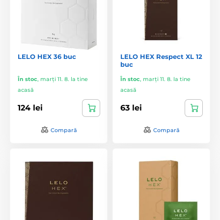
LELO HEX 36 buc
LELO HEX Respect XL 12
buc
În stoc
,
marți 11. 8. la tine
În stoc
,
marți 11. 8. la tine
acasă
acasă
124 lei
63 lei
Compară
Compară