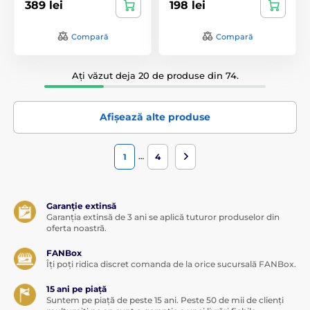
389 lei
198 lei
Compară
Compară
Ați văzut deja 20 de produse din 74.
Afișează alte produse
…
1
4
Garanție extinsă
Garanția extinsă de 3 ani se aplică tuturor produselor din
oferta noastră.
FANBox
Îți poți ridica discret comanda de la orice sucursală FANBox.
15 ani pe piață
Suntem pe piață de peste 15 ani. Peste 50 de mii de clienți