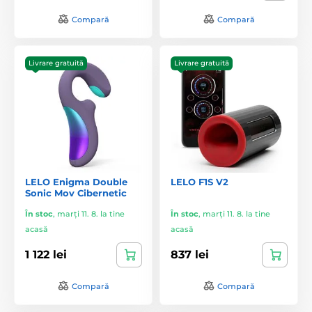
Compară
Compară
Livrare gratuită
Livrare gratuită
LELO Enigma Double
LELO F1S V2
Sonic Mov Cibernetic
În stoc
,
marți 11. 8. la tine
În stoc
,
marți 11. 8. la tine
acasă
acasă
1 122 lei
837 lei
Compară
Compară