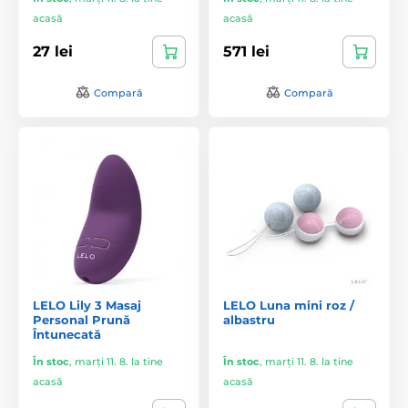
acasă
acasă
27 lei
571 lei
Compară
Compară
LELO Lily 3 Masaj
LELO Luna mini roz /
Personal Prună
albastru
Întunecată
În stoc
,
marți 11. 8. la tine
În stoc
,
marți 11. 8. la tine
acasă
acasă