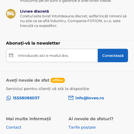
mulțumiți pe an sunt o garanție a unei livrări fiabile.
Livrare discretă
Coletul este livrat întotdeauna discret, astfel încât nimeni să
nu știe ce se află înăuntru. Compania FOTION, s.r.o. este
trecută ca expeditor.
Abonați-vă la newsletter
Introduceți aici e-mailul dvs.
Conectează
Aveți nevoie de sfat
offline
Serviciul pentru clienți vă stă la dispoziție
15558086037
info@loveo.ro
Mai multe informații
Ai nevoie de sfaturi?
Contact
Tarife poștale