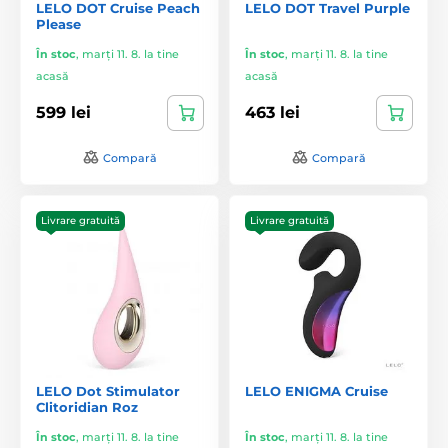
LELO DOT Cruise Peach
LELO DOT Travel Purple
Please
În stoc
,
marți 11. 8. la tine
În stoc
,
marți 11. 8. la tine
acasă
acasă
599 lei
463 lei
Compară
Compară
Livrare gratuită
Livrare gratuită
LELO Dot Stimulator
LELO ENIGMA Cruise
Clitoridian Roz
În stoc
,
marți 11. 8. la tine
În stoc
,
marți 11. 8. la tine