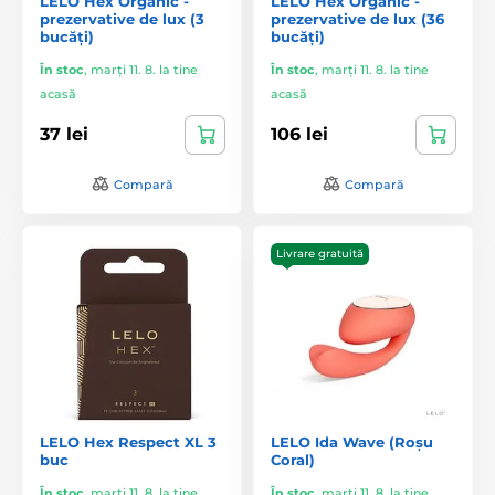
LELO Hex Organic -
LELO Hex Organic -
prezervative de lux (3
prezervative de lux (36
bucăți)
bucăți)
În stoc
,
marți 11. 8. la tine
În stoc
,
marți 11. 8. la tine
acasă
acasă
37 lei
106 lei
Compară
Compară
Livrare gratuită
LELO Hex Respect XL 3
LELO Ida Wave (Roșu
buc
Coral)
În stoc
,
marți 11. 8. la tine
În stoc
,
marți 11. 8. la tine