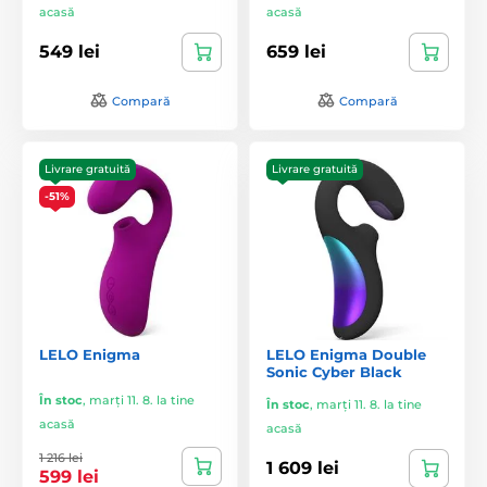
acasă
acasă
549 lei
659 lei
Compară
Compară
Livrare gratuită
Livrare gratuită
-51%
LELO Enigma
LELO Enigma Double
Sonic Cyber Black
În stoc
,
marți 11. 8. la tine
În stoc
,
marți 11. 8. la tine
acasă
acasă
1 216 lei
1 609 lei
599 lei