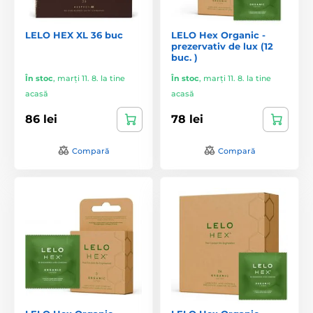
LELO HEX XL 36 buc
LELO Hex Organic -
prezervativ de lux (12
buc. )
În stoc
,
marți 11. 8. la tine
În stoc
,
marți 11. 8. la tine
acasă
acasă
86 lei
78 lei
Compară
Compară