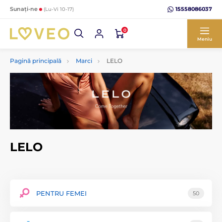
15558086037
Sunați-ne
(Lu-Vi 10-17)
0
Meniu
Pagină principală
Marci
LELO
LELO
PENTRU FEMEI
50