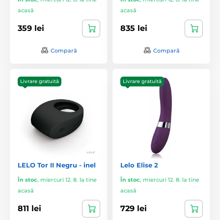
acasă
acasă
359 lei
835 lei
Compară
Compară
Livrare gratuită
Livrare gratuită
LELO Tor II Negru - inel
Lelo Elise 2
În stoc
,
miercuri 12. 8. la tine
În stoc
,
miercuri 12. 8. la tine
acasă
acasă
811 lei
729 lei