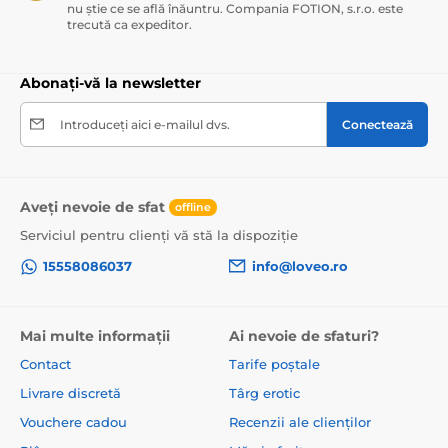
nu știe ce se află înăuntru. Compania FOTION, s.r.o. este
trecută ca expeditor.
Abonați-vă la newsletter
Introduceți aici e-mailul dvs.
Conectează
Aveți nevoie de sfat
offline
Serviciul pentru clienți vă stă la dispoziție
15558086037
info@loveo.ro
Mai multe informații
Ai nevoie de sfaturi?
Contact
Tarife poștale
Livrare discretă
Târg erotic
Vouchere cadou
Recenzii ale clienților