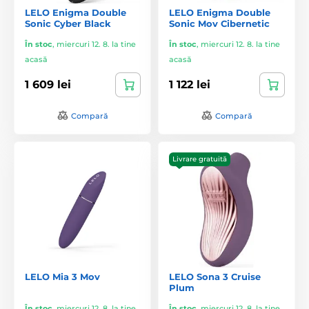
LELO Enigma Double
LELO Enigma Double
Sonic Cyber Black
Sonic Mov Cibernetic
În stoc
,
miercuri 12. 8. la tine
În stoc
,
miercuri 12. 8. la tine
acasă
acasă
1 609 lei
1 122 lei
Compară
Compară
Livrare gratuită
LELO Mia 3 Mov
LELO Sona 3 Cruise
Plum
În stoc
,
miercuri 12. 8. la tine
În stoc
,
miercuri 12. 8. la tine