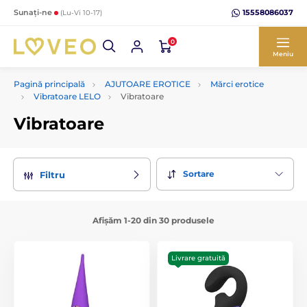
15558086037
Sunați-ne
(Lu-Vi 10-17)
0
Meniu
Pagină principală
AJUTOARE EROTICE
Mărci erotice
Vibratoare LELO
Vibratoare
Vibratoare
Sortare
Filtru
Afișăm 1-20 din 30 produsele
Livrare gratuită