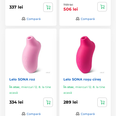
709 lei
337 lei
506 lei
Compară
Compară
Lelo SONA roz
Lelo SONA roșu cireș
În stoc
,
miercuri 12. 8. la tine
În stoc
,
miercuri 12. 8. la tine
acasă
acasă
334 lei
289 lei
Compară
Compară