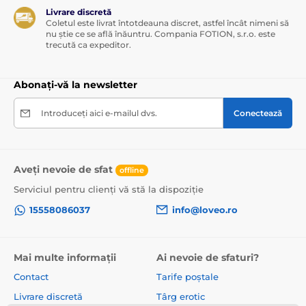
Livrare discretă
Coletul este livrat întotdeauna discret, astfel încât nimeni să
nu știe ce se află înăuntru. Compania FOTION, s.r.o. este
trecută ca expeditor.
Abonați-vă la newsletter
Introduceți aici e-mailul dvs.
Conectează
Aveți nevoie de sfat
offline
Serviciul pentru clienți vă stă la dispoziție
15558086037
info@loveo.ro
Mai multe informații
Ai nevoie de sfaturi?
Contact
Tarife poștale
Livrare discretă
Târg erotic