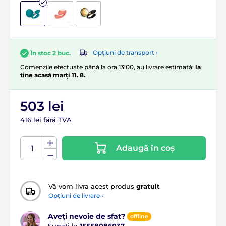
Opțiuni de transport ›
În stoc 2 buc.
Comenzile efectuate până la ora 13:00, au livrare estimată:
la
tine acasă marți 11. 8.
503 lei
416 lei fără TVA
Adaugă în coș
Vă vom livra acest produs
gratuit
Opțiuni de livrare ›
Aveți nevoie de sfat?
offline