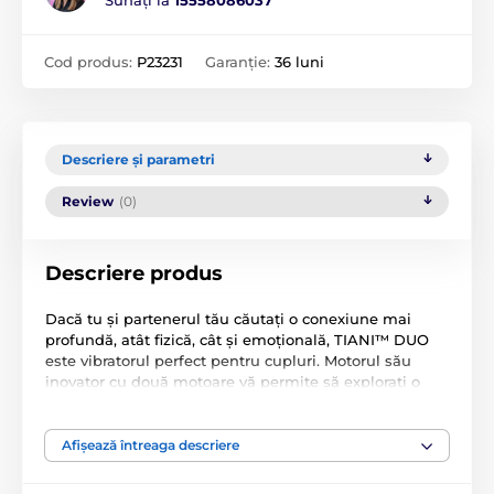
Sunați la
15558086037
Cod produs:
P23231
Garanție:
36 luni
Descriere și parametri
Review
(0)
Descriere produs
Dacă tu și partenerul tău căutați o conexiune mai
profundă, atât fizică, cât și emoțională, TIANI™ DUO
este vibratorul perfect pentru cupluri. Motorul său
inovator cu două motoare vă permite să explorați o
gamă largă de modele de vibrații adaptate anatomiei
tale și a partenerului tău. Este, de asemenea, echipat
cu o telecomandă wireless care funcționează cu
Afișează întreaga descriere
TIANI™ DUO prin mișcarea mâinii – permițându-vă să
experimentați un orgasm armonios împreună.