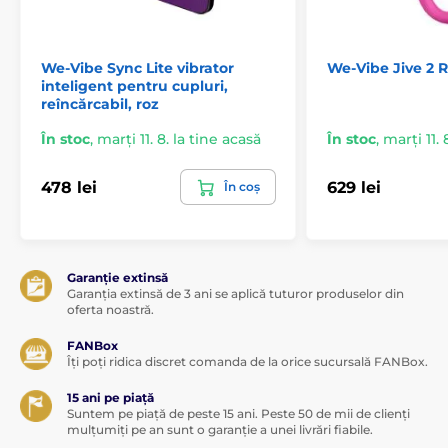
Pungă de depozitare din satin
Card de înregistrare a garanției
We-Vibe Sync Lite vibrator
We-Vibe Jive 2 R
Manual de utilizare detaliat
inteligent pentru cupluri,
2xAAA baterii pentru telecomandă
reîncărcabil, roz
În stoc
,
marți 11. 8. la tine acasă
În stoc
,
marți 11. 
478 lei
629 lei
În coș
Produsul este inclus în categoria
Vibratoar
Vibratoare de lux
Vibratoare clitorale
Garanție extinsă
Garanția extinsă de 3 ani se aplică tuturor produselor din
Ajutoare pentru asociere
Vibratoare
oferta noastră.
FANBox
Îți poți ridica discret comanda de la orice sucursală FANBox.
15 ani pe piață
Suntem pe piață de peste 15 ani. Peste 50 de mii de clienți
mulțumiți pe an sunt o garanție a unei livrări fiabile.