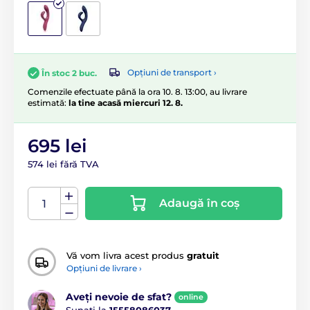
Opțiuni de transport ›
În stoc 2 buc.
Comenzile efectuate până la ora 10. 8. 13:00, au livrare
estimată:
la tine acasă miercuri 12. 8.
695 lei
574 lei fără TVA
Adaugă în coș
Vă vom livra acest produs
gratuit
Opțiuni de livrare ›
Aveți nevoie de sfat?
online