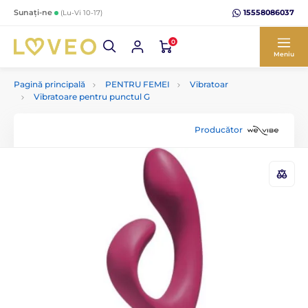
15558086037
Sunați-ne
(Lu-Vi 10-17)
0
Meniu
Pagină principală
PENTRU FEMEI
Vibratoar
Vibratoare pentru punctul G
Producător