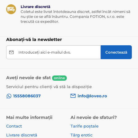
Livrare discretă
Coletul este livrat întotdeauna discret, astfel încât nimeni să
nu știe ce se află înăuntru. Compania FOTION, s.r.o. este
trecută ca expeditor.
Abonați-vă la newsletter
Introduceți aici e-mailul dvs.
Conectează
Aveți nevoie de sfat
online
Serviciul pentru clienți vă stă la dispoziție
15558086037
info@loveo.ro
Mai multe informații
Ai nevoie de sfaturi?
Contact
Tarife poștale
Livrare discretă
Târg erotic