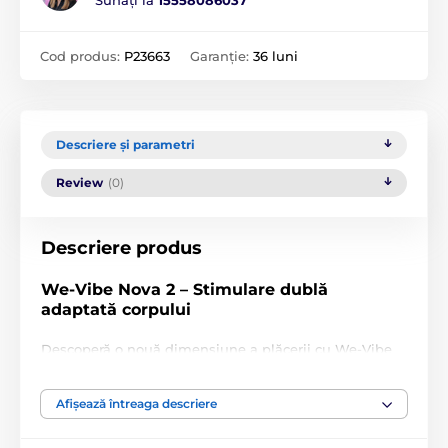
Sunați la
15558086037
Cod produs:
P23663
Garanție:
36 luni
Descriere și parametri
Review
(0)
Descriere produs
We-Vibe Nova 2 – Stimulare dublă
adaptată corpului
Descoperă o nouă dimensiune a plăcerii cu We-Vibe
Nova 2 – vibrator premium de tip rabbit, care
stimulează simultan clitorisul și punctul G fără a
Afișează întreaga descriere
pierde contactul. Brațul flexibil pentru stimularea
clitoridiană se adaptează mișcării corpului, menținând
intensitatea constantă.