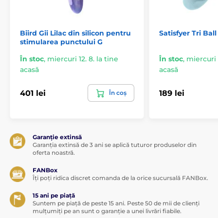
Biird Gii Lilac din silicon pentru
Satisfyer Tri Ball
stimularea punctului G
În stoc
,
miercuri 12. 8. la tine
În stoc
,
miercuri 1
acasă
acasă
Produsul este inclus în categoria
401 lei
189 lei
În coș
Vibratoare pentru punctul G
Vibratoare inteligente
Vibratoare de lux
Garanție extinsă
Vibratoare multifuncționale
Garanția extinsă de 3 ani se aplică tuturor produselor din
oferta noastră.
Vibratoare din silicon
Vibratoare clitorale
FANBox
Îți poți ridica discret comanda de la orice sucursală FANBox.
15 ani pe piață
Suntem pe piață de peste 15 ani. Peste 50 de mii de clienți
mulțumiți pe an sunt o garanție a unei livrări fiabile.