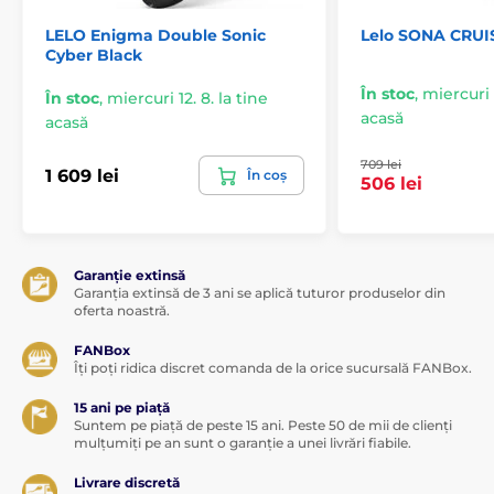
LELO Enigma Double Sonic
Lelo SONA CRUI
Cyber Black
În stoc
,
miercuri 1
În stoc
,
miercuri 12. 8. la tine
acasă
acasă
709 lei
1 609 lei
În coș
506 lei
Garanție extinsă
Garanția extinsă de 3 ani se aplică tuturor produselor din
oferta noastră.
FANBox
Îți poți ridica discret comanda de la orice sucursală FANBox.
15 ani pe piață
Suntem pe piață de peste 15 ani. Peste 50 de mii de clienți
mulțumiți pe an sunt o garanție a unei livrări fiabile.
Livrare discretă