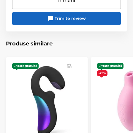
nimeni
Material
ABS/Silicon
Rezistență la apă
da
Trimite review
Lungime
8.7 cm
Produse similare
Livrare gratuită
Livrare gratuită
-29%