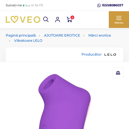
15558086037
Sunați-ne
(Lu-Vi 10-17)
0
Meniu
Pagină principală
AJUTOARE EROTICE
Mărci erotice
Vibratoare LELO
Producător