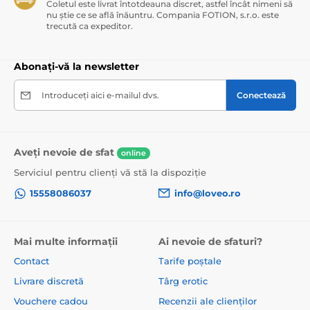
Coletul este livrat întotdeauna discret, astfel încât nimeni să
nu știe ce se află înăuntru. Compania FOTION, s.r.o. este
trecută ca expeditor.
Abonați-vă la newsletter
Introduceți aici e-mailul dvs.
Conectează
Aveți nevoie de sfat
online
Serviciul pentru clienți vă stă la dispoziție
15558086037
info@loveo.ro
Mai multe informații
Ai nevoie de sfaturi?
Contact
Tarife poștale
Livrare discretă
Târg erotic
Vouchere cadou
Recenzii ale clienților