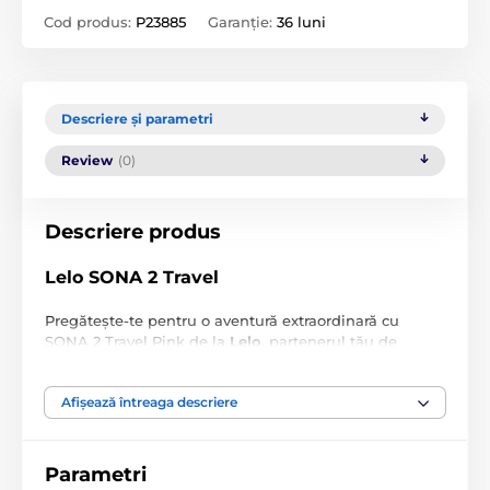
Cod produs:
P23885
Garanție:
36 luni
Descriere și parametri
Review
(0)
Descriere produs
Lelo SONA 2 Travel
Pregătește-te pentru o aventură extraordinară cu
SONA 2 Travel Pink de la
Lelo
, partenerul tău de
nădejde. Acest vibrator de călătorie compact îți oferă
ajutor orgasmic instantaneu oriunde te-ai afla, într-un
Afișează întreaga descriere
mod elegant și discret, pentru o experiență uimitoare.
De ce să alegi SONA 2 Travel de la Lelo:
Parametri
Stimulator clitoridian