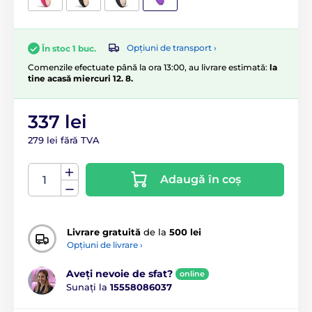
Opțiuni de transport ›
În stoc 1 buc.
Comenzile efectuate până la ora 13:00, au livrare estimată:
la
tine acasă miercuri 12. 8.
337 lei
279 lei fără TVA
Adaugă în coș
Livrare gratuită
de la
500 lei
Opțiuni de livrare ›
Aveți nevoie de sfat?
online
Sunați la
15558086037